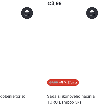
€3,99
€7,99
–5 %
dobenie toriet
Sada silikónového náčinia
TORO Bamboo 3ks