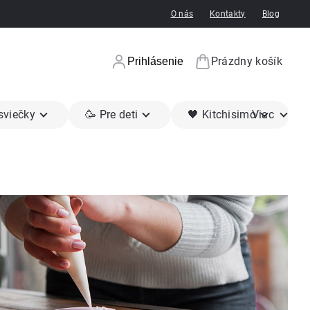
O nás
Kontakty
Blog
Prázdny košík
Prihlásenie
Nákupný koší
 sviečky
🥳 Pre deti
🖤 Kitchisimo
Viac