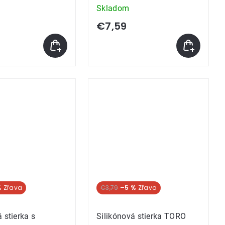
Skladom
€7,59
%
€3,79
–5 %
 stierka s
Silikónová stierka TORO