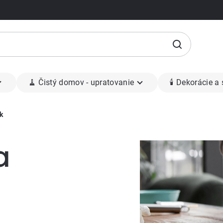
🧹 Čistý domov - upratovanie
🕯 Dekorácie a
k
a