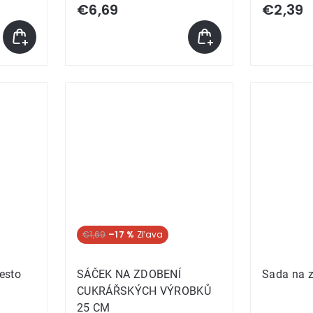
€6,69
€2,39
€1,69
–17 %
cesto
SÁČEK NA ZDOBENÍ
Sada na z
CUKRÁŘSKÝCH VÝROBKŮ
25 CM