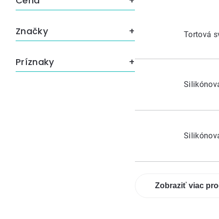
Cena
Značky
Tortová 
Príznaky
Silikóno
Silikóno
Zobraziť viac pr