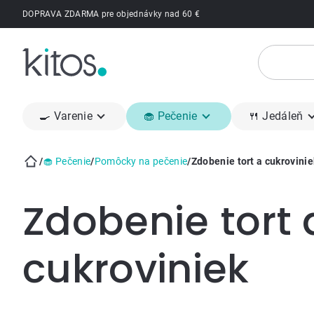
Prejsť
DOPRAVA ZDARMA pre objednávky nad 60 €
na
obsah
🍳 Varenie
🧁 Pečenie
🍴 Jedáleň
/
🧁 Pečenie
/
Pomôcky na pečenie
/
Zdobenie tort a cukrovinie
Domov
Zdobenie tort 
cukroviniek