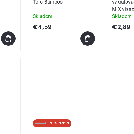
Toro Bamboo
vykrajov
MIX vian
Skladom
Skladom
€4,59
€2,89
€2,09
–9 %