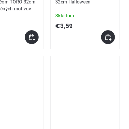
ačom TORO 32cm
32cm Halloween
očných motívov
Skladom
€3,59