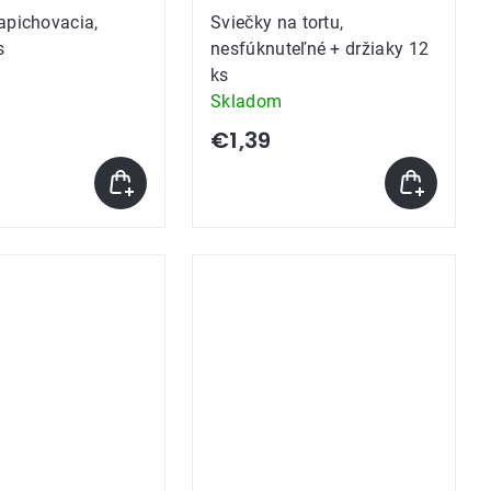
apichovacia,
Sviečky na tortu,
s
nesfúknuteľné + držiaky 12
ks
Skladom
€1,39