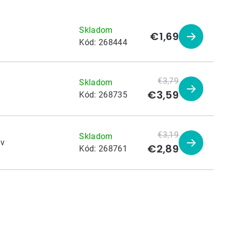
Skladom
€1,69
Zobraziť
Kód:
268444
produkt
€3,79
Skladom
€3,59
Zobraziť
Kód:
268735
produkt
€3,19
Skladom
ov
€2,89
Zobraziť
Kód:
268761
produkt