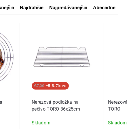
cnejšie
Najdrahšie
Najpredávanejšie
Abecedne
ov
ov
€7,09
–5 %
na
Nerezová podložka na
Nerezová 
pečivo TORO 36x25cm
TORO
Skladom
Skladom