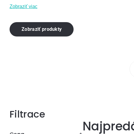
Zobraziť viac
Zobraziť produkty
Bočný
Najpred
panel