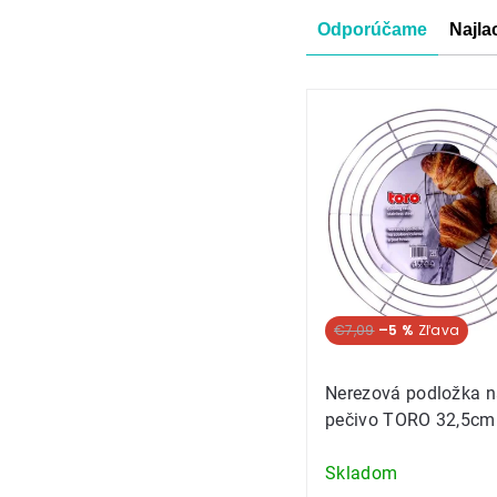
Radenie
Odporúčame
Najla
produkt
Výpis
produkt
€7,09
–5 %
Nerezová podložka 
pečivo TORO 32,5cm
Skladom