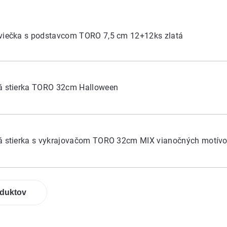
sviečka s podstavcom TORO 7,5 cm 12+12ks zlatá
vá stierka TORO 32cm Halloween
vá stierka s vykrajovačom TORO 32cm MIX vianočných motív
oduktov