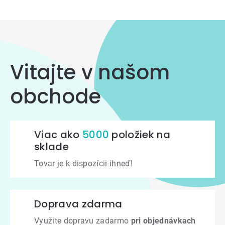
Ovládacie
prvky
výpisu
Vitajte v našom
obchode
Viac ako
5000
položiek na
sklade
Tovar je k dispozícii ihneď!
Doprava zdarma
Využite dopravu zadarmo
pri objednávkach