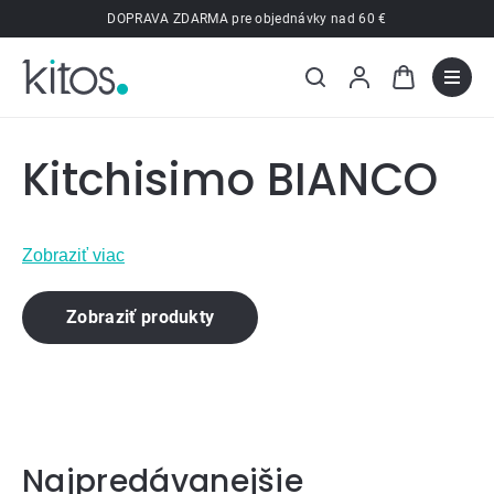
Prejsť
DOPRAVA ZDARMA pre objednávky nad 60 €
na
obsah
Kitchisimo BIANCO
Zobraziť viac
Zobraziť produkty
Najpredávanejšie