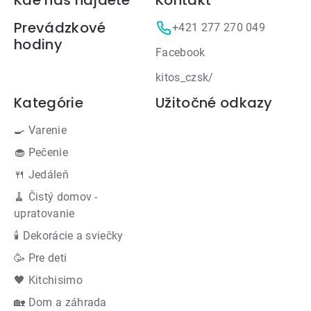
Zápätie
Kde nás nájdete
Kontakt
Prevádzkové
+421 277 270 049
hodiny
Facebook
kitos_czsk/
Kategórie
Užitočné odkazy
🍳 Varenie
🧁 Pečenie
🍴 Jedáleň
🧹 Čistý domov -
upratovanie
🕯 Dekorácie a sviečky
🥳 Pre deti
🖤 Kitchisimo
🏡 Dom a záhrada