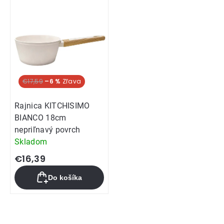
€17,59
–6 %
Rajnica KITCHISIMO
BIANCO 18cm
nepriľnavý povrch
Skladom
€16,39
Do košíka