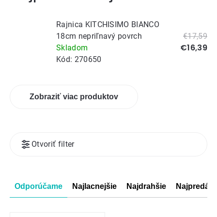
Rajnica KITCHISIMO BIANCO
18cm nepriľnavý povrch
€17,59
€16,39
Skladom
Kód:
270650
Zobraziť viac produktov
Výpis
Otvoriť filter
produktov
Radenie
Odporúčame
Najlacnejšie
Najdrahšie
Najpredáva
produktov