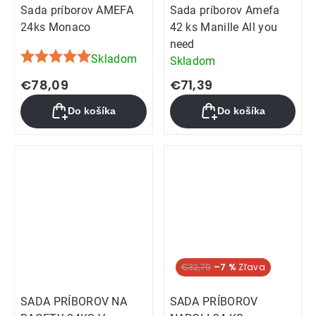
Sada príborov AMEFA
Sada príborov Amefa
24ks Monaco
42 ks Manille All you
need
Skladom
Skladom
Priemerné
hodnotenie
€78,09
€71,39
produktu
Do košíka
Do košíka
je
5,0
z
5
hviezdičiek.
€32,79
–7 %
SADA PRÍBOROV NA
SADA PRÍBOROV