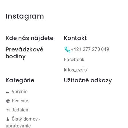
Instagram
Zápätie
Kde nás nájdete
Kontakt
Prevádzkové
+421 277 270 049
hodiny
Facebook
kitos_czsk/
Kategórie
Užitočné odkazy
🍳 Varenie
🧁 Pečenie
🍴 Jedáleň
🧹 Čistý domov -
upratovanie