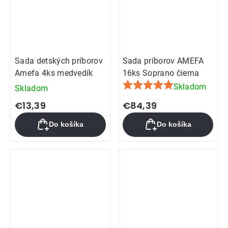
Sada detských príborov
Sada príborov AMEFA
Amefa 4ks medvedík
16ks Soprano čierna
Skladom
Skladom
Priemerné
hodnotenie
€13,39
€84,39
produktu
Do košíka
Do košíka
je
5,0
z
5
hviezdičiek.