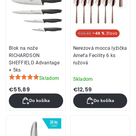
€23,49
–46 %
Blok na nože
Nerezová mocca lyžička
RICHARDSON
Amefa Fecility 6 ks
SHEFFIELD Advantage
ružová
+ 5ks
Skladom
Skladom
Priemerné
hodnotenie
€55,89
€12,59
produktu
Do košíka
Do košíka
je
5,0
z
5
hviezdičiek.