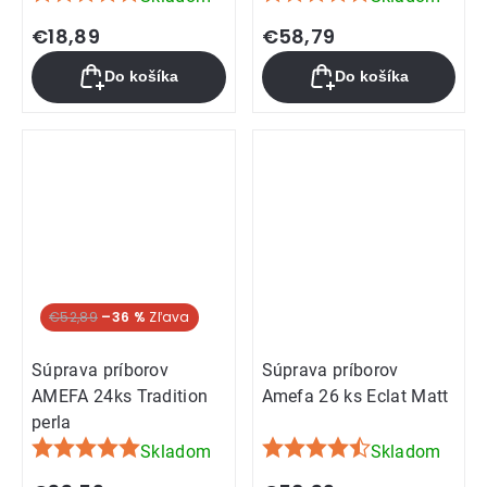
Priemerné
Priemerné
hodnotenie
hodnotenie
€18,89
€58,79
produktu
produktu
Do košíka
Do košíka
je
je
5,0
5,0
z
z
5
5
hviezdičiek.
hviezdičiek.
€52,89
–36 %
Súprava príborov
Súprava príborov
AMEFA 24ks Tradition
Amefa 26 ks Eclat Matt
perla
Skladom
Skladom
Priemerné
Priemerné
hodnotenie
hodnotenie