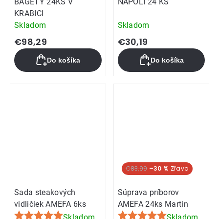
BAGETY 24KS V
NAPOLI 24 KS
KRABICI
Skladom
Skladom
€98,29
€30,19
Do košíka
Do košíka
€83,99
–30 %
Sada steakových
Súprava príborov
vidličiek AMEFA 6ks
AMEFA 24ks Martin
Skladom
Skladom