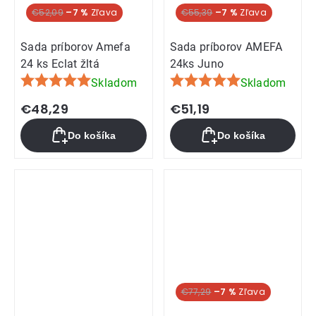
€52,09
–7 %
€55,39
–7 %
Sada príborov Amefa
Sada príborov AMEFA
24 ks Eclat žltá
24ks Juno
Skladom
Skladom
Priemerné
Priemerné
hodnotenie
hodnotenie
€48,29
€51,19
produktu
produktu
Do košíka
Do košíka
je
je
5,0
5,0
z
z
5
5
hviezdičiek.
hviezdičiek.
€77,29
–7 %