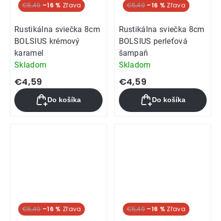
€5,49
–16 %
€5,49
–16 %
Rustikálna sviečka 8cm
Rustikálna sviečka 8cm
BOLSIUS krémový
BOLSIUS perleťová
karamel
šampaň
Skladom
Skladom
€4,59
€4,59
Do košíka
Do košíka
€5,49
–16 %
€5,49
–16 %