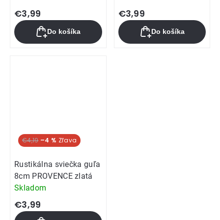
€3,99
€3,99
Do košíka
Do košíka
€4,19
–4 %
Rustikálna sviečka guľa
8cm PROVENCE zlatá
Skladom
€3,99