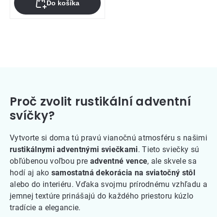
Do košíka
Ovládacie
prvky
výpisu
Proč zvolit rustikální adventní
svíčky?
Vytvorte si doma tú pravú vianočnú atmosféru s našimi
rustikálnymi adventnými sviečkami
. Tieto sviečky sú
obľúbenou voľbou pre
adventné vence
, ale skvele sa
hodí aj ako
samostatná dekorácia na sviatočný stôl
alebo do interiéru. Vďaka svojmu prírodnému vzhľadu a
jemnej textúre prinášajú do každého priestoru kúzlo
tradície a elegancie.