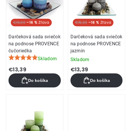
€15,99
–16 %
€15,99
–16 %
Darčeková sada sviečok
Darčeková sada sviečok
na podnose PROVENCE
na podnose PROVENCE
čučoriedka
jazmín
Skladom
Skladom
Priemerné
hodnotenie
€13,39
€13,39
produktu
Do košíka
Do košíka
je
5,0
z
5
hviezdičiek.