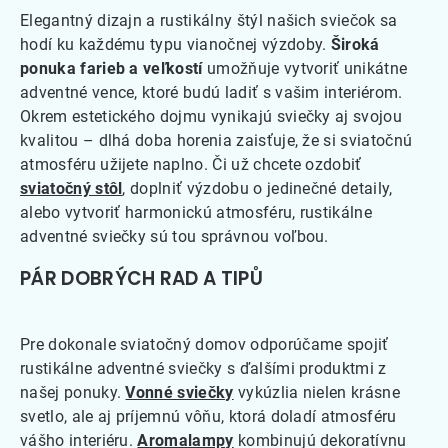
Elegantný dizajn a rustikálny štýl našich sviečok sa
hodí ku každému typu vianočnej výzdoby.
Široká
ponuka farieb a veľkostí
umožňuje vytvoriť unikátne
adventné vence, ktoré budú ladiť s vašim interiérom.
Okrem estetického dojmu vynikajú sviečky aj svojou
kvalitou – dlhá doba horenia zaisťuje, že si sviatočnú
atmosféru užijete naplno. Či už chcete ozdobiť
sviatočný stôl
, doplniť výzdobu o jedinečné detaily,
alebo vytvoriť harmonickú atmosféru, rustikálne
adventné sviečky sú tou správnou voľbou.
PÁR DOBRÝCH RAD A TIPŮ
Pre dokonale sviatočný domov odporúčame spojiť
rustikálne adventné sviečky s ďalšími produktmi z
našej ponuky.
Vonné sviečky
vykúzlia nielen krásne
svetlo, ale aj príjemnú vôňu, ktorá doladí atmosféru
vášho interiéru.
Aromalampy
kombinujú dekoratívnu