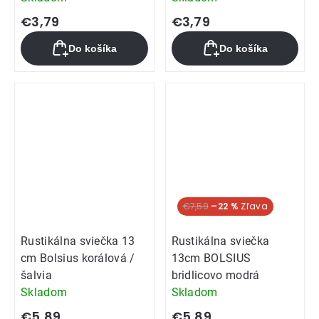
€3,79
€3,79
Do košíka
Do košíka
€7,59
–22 %
Rustikálna sviečka 13
Rustikálna sviečka
cm Bolsius korálová /
13cm BOLSIUS
šalvia
bridlicovo modrá
Skladom
Skladom
€5,89
€5,89