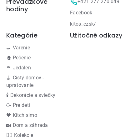
Prevádzkové
+421 277 270 049
hodiny
Facebook
kitos_czsk/
Kategórie
Užitočné odkazy
🍳 Varenie
🧁 Pečenie
🍴 Jedáleň
🧹 Čistý domov -
upratovanie
🕯 Dekorácie a sviečky
🥳 Pre deti
🖤 Kitchisimo
🏡 Dom a záhrada
👍🏻 Kolekcie