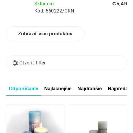
€5,49
Skladom
Kód:
560222/GRN
Zobraziť viac produktov
Výpis
Otvoriť filter
produktov
Radenie
Odporúčame
Najlacnejšie
Najdrahšie
Najpredáva
produktov