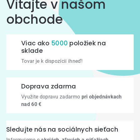
Vitajte v našom
obchode
Viac ako
5000
položiek na
sklade
Tovar je k dispozícii ihneď!
Doprava zdarma
Využite dopravu zadarmo
pri objednávkach
nad 60 €
Sledujte nás na sociálnych sieťach
Informujeme o
akciách, zľavách a súťažiach