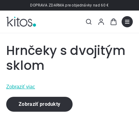
Prejsť
DOPRAVA ZDARMA pre objednávky nad 60 €
na
obsah
Hrnčeky s dvojitým
sklom
Zobraziť viac
Zobraziť produkty