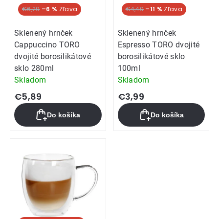
€6,29
–6 %
€4,49
–11 %
Sklenený hrnček
Sklenený hrnček
Cappuccino TORO
Espresso TORO dvojité
dvojité borosilikátové
borosilikátové sklo
sklo 280ml
100ml
Skladom
Skladom
€5,89
€3,99
Do košíka
Do košíka