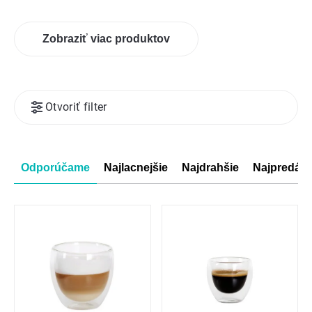
Zobraziť viac produktov
Výpis
Otvoriť filter
produktov
Radenie
Odporúčame
Najlacnejšie
Najdrahšie
Najpredáva
produktov