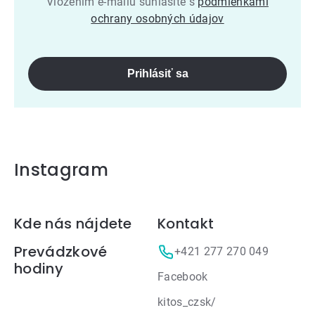
Vložením e-mailu súhlasíte s
podmienkami
ochrany osobných údajov
Prihlásiť sa
Instagram
Zápätie
Kde nás nájdete
Kontakt
Prevádzkové
+421 277 270 049
hodiny
Facebook
kitos_czsk/