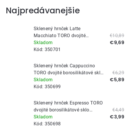
Najpredávanejšie
Sklenený hrnček Latte
Macchiato TORO dvojité
€10,89
€9,69
borosilikátové sklo 360ml
Skladom
Kód:
350701
Sklenený hrnček Cappuccino
TORO dvojité borosilikátové sklo
€6,29
€5,89
280ml
Skladom
Kód:
350699
Sklenený hrnček Espresso TORO
dvojité borosilikátové sklo
€4,49
€3,99
100ml
Skladom
Kód:
350698