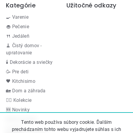
Kategórie
Užitočné odkazy
🍳 Varenie
🧁 Pečenie
🍴 Jedáleň
🧹 Čistý domov -
upratovanie
🕯 Dekorácie a sviečky
🥳 Pre deti
🖤 Kitchisimo
🏡 Dom a záhrada
👍🏻 Kolekcie
🆕 Novinky
Akčná ponuka
Tento web používa súbory cookie. Ďalším
Značky
prechádzaním tohto webu vyjadrujete súhlas s ich