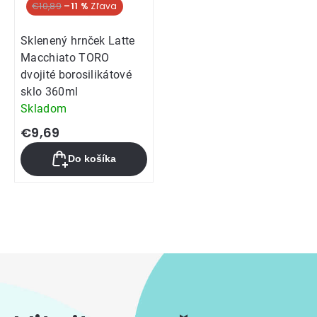
€10,89
–11 %
Sklenený hrnček Latte
Macchiato TORO
dvojité borosilikátové
sklo 360ml
Skladom
€9,69
Do košíka
Ovládacie
prvky
výpisu