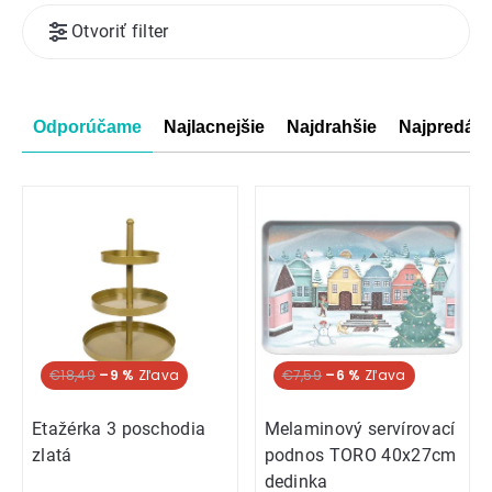
Výpis
Otvoriť filter
produktov
Radenie
Odporúčame
Najlacnejšie
Najdrahšie
Najpredáva
produktov
€18,49
–9 %
€7,59
–6 %
Etažérka 3 poschodia
Melaminový servírovací
zlatá
podnos TORO 40x27cm
dedinka