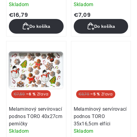
Skladom
Skladom
€16,79
€7,09
Do košíka
Do košíka
€7,59
–6 %
€3,79
–5 %
Melaminový servírovací
Melamínový servírovací
podnos TORO 40x27cm
podnos TORO
perníčky
35x16,5cm elfíci
Skladom
Skladom