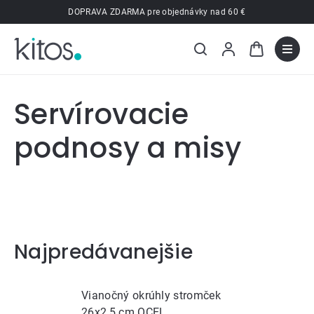
Prejsť
DOPRAVA ZDARMA pre objednávky nad 60 €
na
obsah
Servírovacie
podnosy a misy
Najpredávanejšie
Vianočný okrúhly stromček
26x2,5 cm OCEL