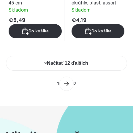
45 cm
okrúhly, plast, assort
Skladom
Skladom
€5,49
€4,19
Do košíka
Do košíka
Ovládacie
Načítať 12 ďalších
prvky
výpisu
Stránkovanie
1
2