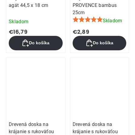
agát 44,5 x 18 cm
PROVENCE bambus
25cm
Skladom
Skladom
Priemerné
hodnotenie
€16,79
€2,89
produktu
Do košíka
Do košíka
je
5,0
z
5
hviezdičiek.
Drevená doska na
Drevená doska na
krájanie s rukoväťou
krájanie s rukoväťou