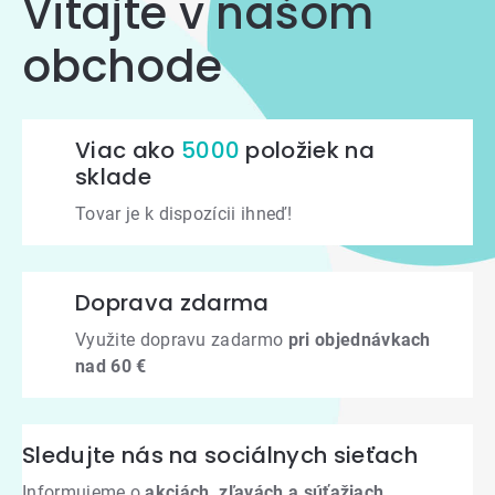
Vitajte v našom
obchode
Viac ako
5000
položiek na
sklade
Tovar je k dispozícii ihneď!
Doprava zdarma
Využite dopravu zadarmo
pri objednávkach
nad 60 €
Sledujte nás na sociálnych sieťach
Informujeme o
akciách, zľavách a súťažiach