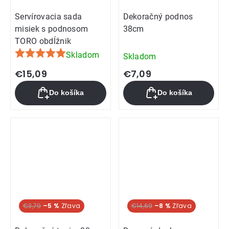
Servírovacia sada
Dekoračný podnos
misiek s podnosom
38cm
TORO obdĺžnik
Skladom
Skladom
Priemerné
hodnotenie
€15,09
€7,09
produktu
Do košíka
Do košíka
je
5,0
z
5
hviezdičiek.
€3,79
–5 %
€14,69
–8 %