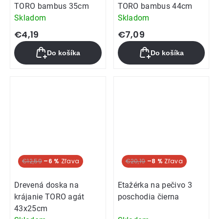
TORO bambus 35cm
TORO bambus 44cm
Skladom
Skladom
€4,19
€7,09
Do košíka
Do košíka
€12,59
–6 %
€20,19
–8 %
Drevená doska na
Etažérka na pečivo 3
krájanie TORO agát
poschodia čierna
43x25cm