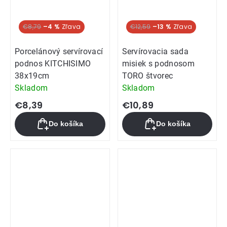
€8,79
–4 %
€12,59
–13 %
Porcelánový servírovací
Servírovacia sada
podnos KITCHISIMO
misiek s podnosom
38x19cm
TORO štvorec
Skladom
Skladom
€8,39
€10,89
Do košíka
Do košíka