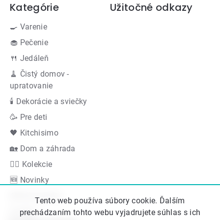
Kategórie
Užitočné odkazy
🍳 Varenie
🧁 Pečenie
🍴 Jedáleň
🧹 Čistý domov -
upratovanie
🕯 Dekorácie a sviečky
🥳 Pre deti
🖤 Kitchisimo
🏡 Dom a záhrada
👍🏻 Kolekcie
🆕 Novinky
Akčná ponuka
Tento web používa súbory cookie. Ďalším
Značky
prechádzaním tohto webu vyjadrujete súhlas s ich