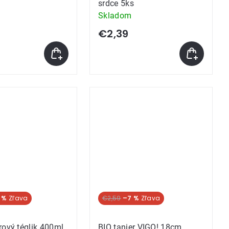
srdce 5ks
Skladom
€2,39
 %
€2,59
–7 %
rový téglik 400ml
BIO tanier VIGO! 18cm