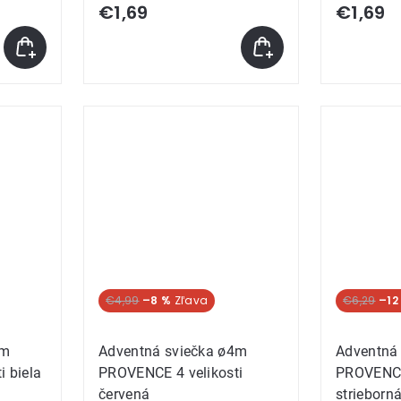
€1,69
€1,69
€4,99
–8 %
€6,29
–12
4m
Adventná sviečka ø4m
Adventná
 biela
PROVENCE 4 velikosti
PROVENCE 
červená
strieborn