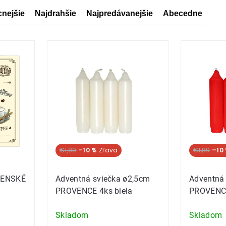
cnejšie
Najdrahšie
Najpredávanejšie
Abecedne
ov
ov
€1,89
–10 %
€1,89
–10
RENSKÉ
Adventná sviečka ø2,5cm
Adventná
PROVENCE 4ks biela
PROVENCE
Skladom
Skladom