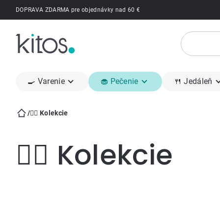
Prejsť
DOPRAVA ZDARMA pre objednávky nad 60 €
na
obsah
🍳 Varenie
🧁 Pečenie
🍴 Jedáleň
/
👍🏻 Kolekcie
Domov
👍🏻 Kolekcie