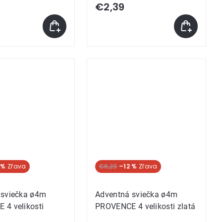
€2,39
 %
€6,29
–12 %
 sviečka ø4m
Adventná sviečka ø4m
4 velikosti
PROVENCE 4 velikosti zlatá
á