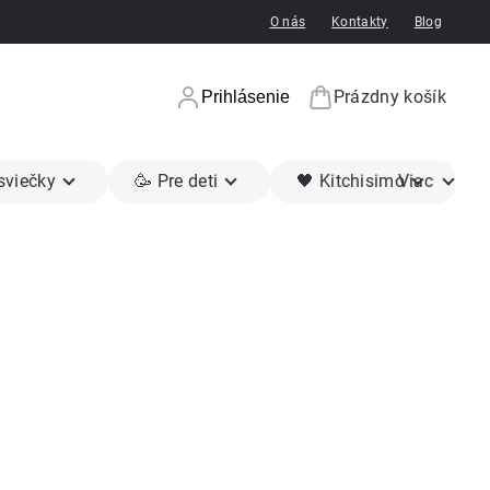
O nás
Kontakty
Blog
Prázdny košík
Prihlásenie
Nákupný koší
 sviečky
🥳 Pre deti
🖤 Kitchisimo
Viac