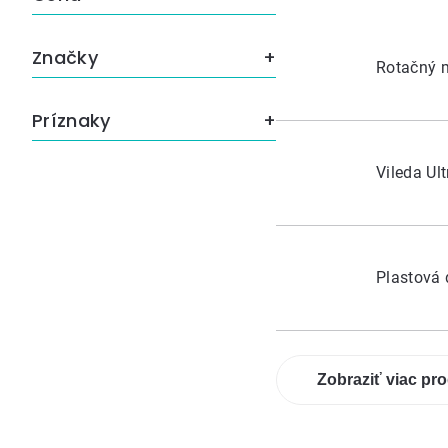
Značky
Rotačný m
Príznaky
Vileda Ul
Plastová
Zobraziť viac pr