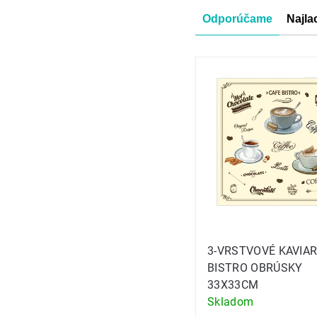
Radenie
Odporúčame
Najla
produkt
Výpis
produkt
3-VRSTVOVÉ KAVIA
BISTRO OBRÚSKY
33X33CM
Skladom