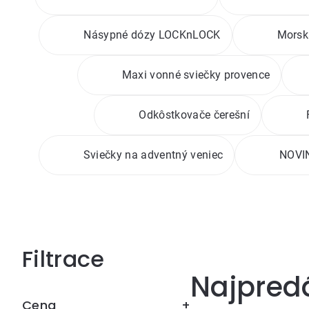
Násypné dózy LOCKnLOCK
Morsk
Maxi vonné sviečky provence
Odkôstkovače čerešní
Sviečky na adventný veniec
NOVIN
Bočný
Najpred
panel
Cena