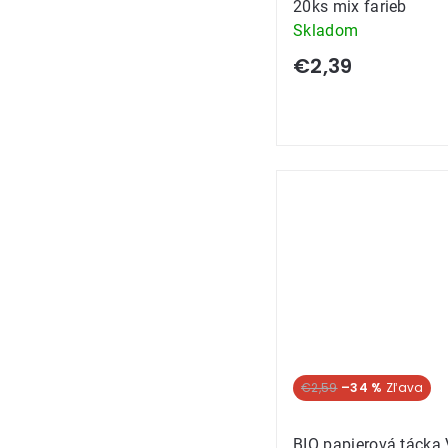
20ks mix farieb
Skladom
€2,39
€2,59
–34 %
BIO papierová tácka