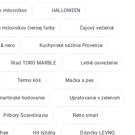
h milovníkov
HALLOWEEN
e milovníkov čiernej farby
Čajový večierok
 & nero
Kuchynské náčinie Provence
Riad TORO MARBLE
Letné osvieženie
Termo kôš
Mačka a pes
artinské hodovanie
Upratovanie v zelenom
Príbory Scandinavia
Retro smalt
free
Hit týždňa
Dózičky LEVNO