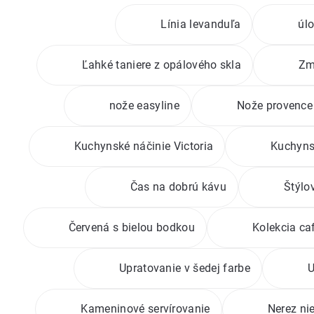
Línia levanduľa
úlo
Ľahké taniere z opálového skla
Zm
nože easyline
Nože provenc
Kuchynské náčinie Victoria
Kuchyns
Čas na dobrú kávu
Štýlo
Červená s bielou bodkou
Kolekcia caf
Upratovanie v šedej farbe
U
Kameninové servírovanie
Nerez ni