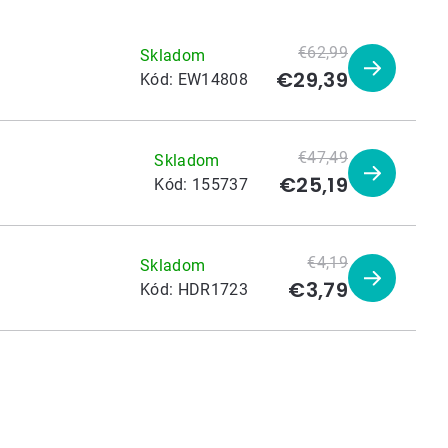
€62,99
Skladom
€29,39
Zobraziť
Kód:
EW14808
produkt
€47,49
Skladom
€25,19
Zobraziť
Kód:
155737
produkt
€4,19
Skladom
€3,79
Zobraziť
Kód:
HDR1723
produkt