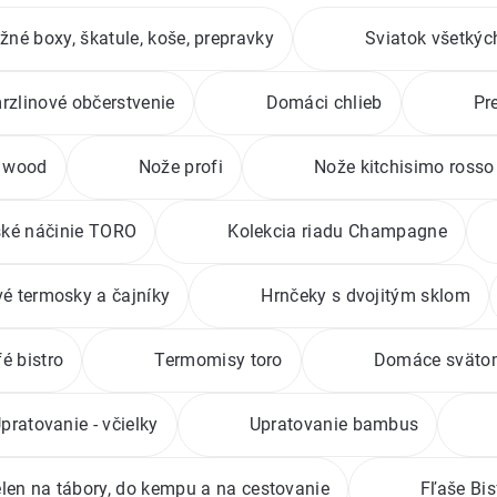
žné boxy, škatule, koše, prepravky
Sviatok všetkýc
rzlinové občerstvenie
Domáci chlieb
Pr
e wood
Nože profi
Nože kitchisimo rosso
ké náčinie TORO
Kolekcia riadu Champagne
vé termosky a čajníky
Hrnčeky s dvojitým sklom
é bistro
Termomisy toro
Domáce svätom
pratovanie - včielky
Upratovanie bambus
elen na tábory, do kempu a na cestovanie
Fľaše Bis