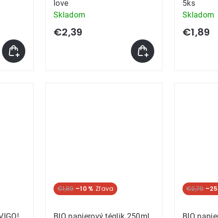
love
5ks
Skladom
Skladom
€2,39
€1,89
€1,89
–10 %
€2,79
–25
 VIGO!
BIO papierový téglik 250ml
BIO papie