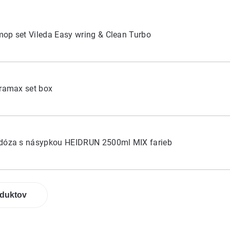
op set Vileda Easy wring & Clean Turbo
tramax set box
 dóza s násypkou HEIDRUN 2500ml MIX farieb
oduktov