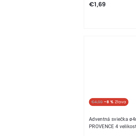
€1,69
€4,99
–8 %
Adventná sviečka ø
PROVENCE 4 velikosti