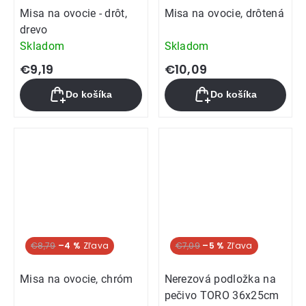
Misa na ovocie - drôt,
Misa na ovocie, drôtená
drevo
Skladom
Skladom
€9,19
€10,09
Do košíka
Do košíka
€8,79
–4 %
€7,09
–5 %
Misa na ovocie, chróm
Nerezová podložka na
pečivo TORO 36x25cm