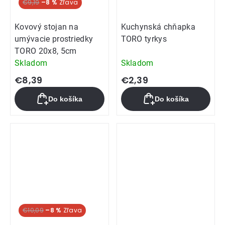
€9,19
–8 %
Kovový stojan na
Kuchynská chňapka
umývacie prostriedky
TORO tyrkys
TORO 20x8, 5cm
Skladom
Skladom
€8,39
€2,39
Do košíka
Do košíka
€10,09
–8 %