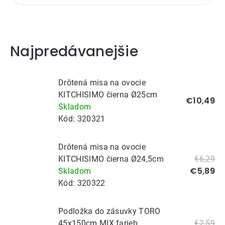
Najpredávanejšie
Drôtená misa na ovocie
KITCHISIMO čierna Ø25cm
€10,49
Skladom
Kód:
320321
Drôtená misa na ovocie
KITCHISIMO čierna Ø24,5cm
€6,29
€5,89
Skladom
Kód:
320322
Podložka do zásuvky TORO
45x150cm MIX farieb
€2,59