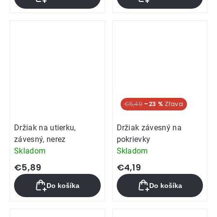
€5,49
–23 %
Držiak na utierku,
Držiak závesný na
závesný, nerez
pokrievky
Skladom
Skladom
€5,89
€4,19
Do košíka
Do košíka