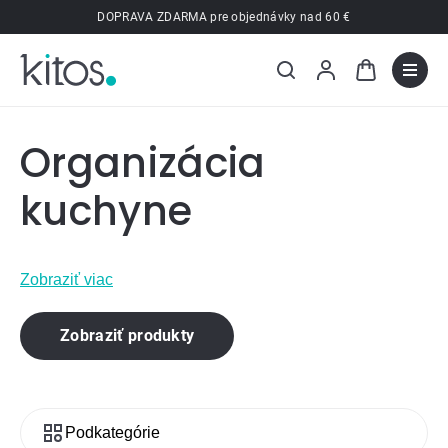
Prejsť
DOPRAVA ZDARMA pre objednávky nad 60 €
na
obsah
Organizácia
kuchyne
Zobraziť viac
Zobraziť produkty
Podkategórie