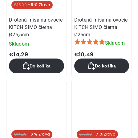
€15,09
–5 %
Drôtená misa na ovocie
Drôtená misa na ovocie
KITCHISIMO čierna
KITCHISIMO čierna
Ø25,5cm
Ø25cm
Skladom
Skladom
Priemerné
hodnotenie
€14,29
€10,49
produktu
Do košíka
Do košíka
je
5,0
z
5
hviezdičiek.
€14,29
–6 %
€15,09
–7 %