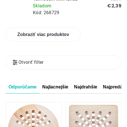
€2,39
Skladom
Kód:
268729
Zobraziť viac produktov
Výpis
Otvoriť filter
produktov
Radenie
Odporúčame
Najlacnejšie
Najdrahšie
Najpredáva
produktov