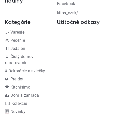
hodiny
Facebook
kitos_czsk/
Kategórie
Užitočné odkazy
🍳 Varenie
🧁 Pečenie
🍴 Jedáleň
🧹 Čistý domov -
upratovanie
🕯 Dekorácie a sviečky
🥳 Pre deti
🖤 Kitchisimo
🏡 Dom a záhrada
👍🏻 Kolekcie
🆕 Novinky