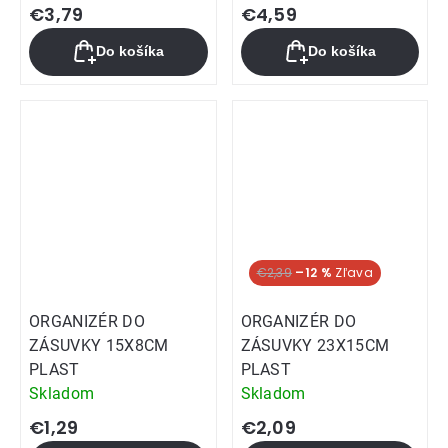
hodnotenie
€3,79
€4,59
produktu
Do košíka
Do košíka
je
5,0
z
5
hviezdičiek.
€2,39
–12 %
ORGANIZÉR DO
ORGANIZÉR DO
ZÁSUVKY 15X8CM
ZÁSUVKY 23X15CM
PLAST
PLAST
Skladom
Skladom
€1,29
€2,09