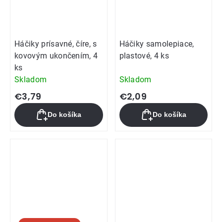
Háčiky prísavné, číre, s
Háčiky samolepiace,
kovovým ukončením, 4
plastové, 4 ks
ks
Skladom
Skladom
€3,79
€2,09
Do košíka
Do košíka