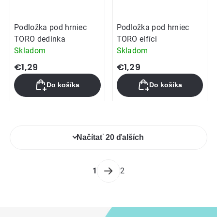
Podložka pod hrniec
Podložka pod hrniec
TORO dedinka
TORO elfíci
Skladom
Skladom
€1,29
€1,29
Do košíka
Do košíka
Ovládacie
Načítať 20 ďalších
prvky
výpisu
Stránkovanie
1
2