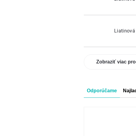
Liatinov
Zobraziť viac pr
Radenie
Odporúčame
Najla
produkt
Výpis
produkt