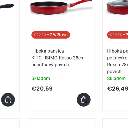
€22,29
–7 %
€28,59
–7
Hlboká panvica
Hlboká pa
KITCHISIMO Rosso 28cm
pokrievk
nepriľnavý povrch
Rosso 28
povrch
Skladom
Skladom
€20,59
€26,4