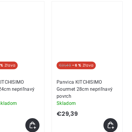
 %
€31,49
–6 %
KITCHISIMO
Panvica KITCHISIMO
24cm nepriľnavý
Gourmet 28cm nepriľnavý
povrch
Skladom
Skladom
e
9
€29,39