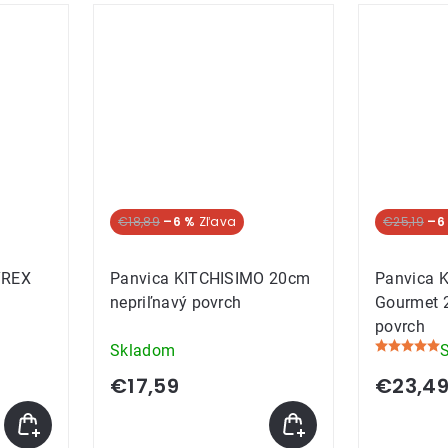
€18,89
–6 %
€25,19
–6
YREX
Panvica KITCHISIMO 20cm
Panvica 
nepriľnavý povrch
Gourmet 
povrch
Skladom
Priemerné
hodnoteni
€17,59
€23,4
produktu
je