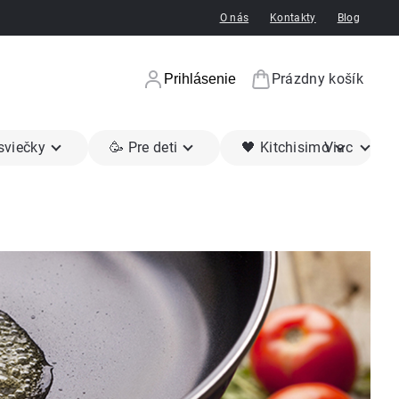
O nás
Kontakty
Blog
Prázdny košík
Prihlásenie
Nákupný koší
 sviečky
🥳 Pre deti
🖤 Kitchisimo
Viac