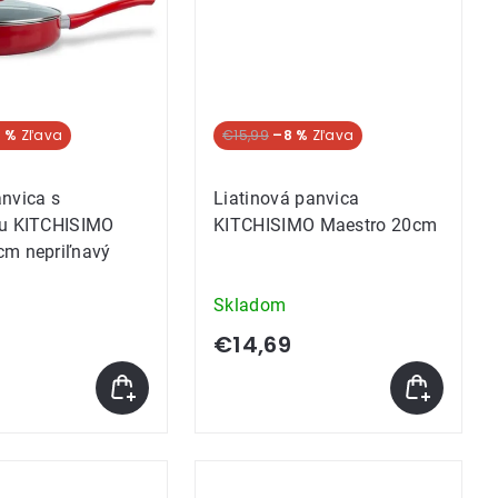
 %
€15,99
–8 %
nvica s
Liatinová panvica
ou KITCHISIMO
KITCHISIMO Maestro 20cm
cm nepriľnavý
Skladom
9
€14,69