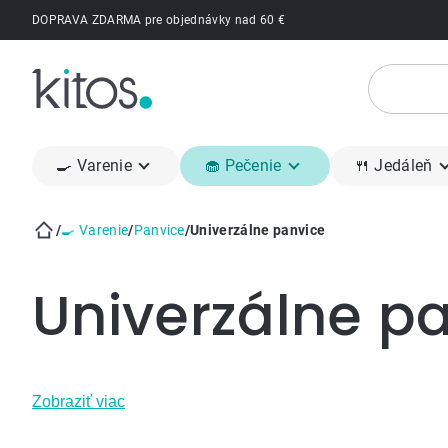
Prejsť
DOPRAVA ZDARMA pre objednávky nad 60 €
na
obsah
🍳 Varenie
🧁 Pečenie
🍴 Jedáleň
/
🍳 Varenie
/
Panvice
/
Univerzálne panvice
Domov
Univerzálne p
Zobraziť viac