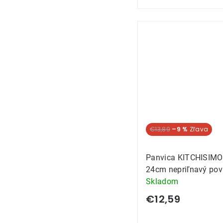
€13,89
–9 %
Panvica KITCHISIMO
24cm nepriľnavý pov
Skladom
€12,59