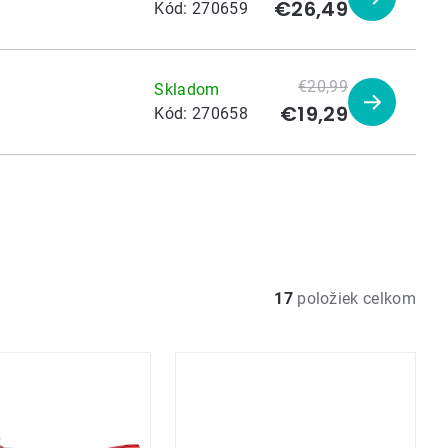
€26,49
Zobraziť
Kód:
270659
produkt
€20,99
Skladom
€19,29
Zobraziť
Kód:
270658
produkt
17
položiek celkom