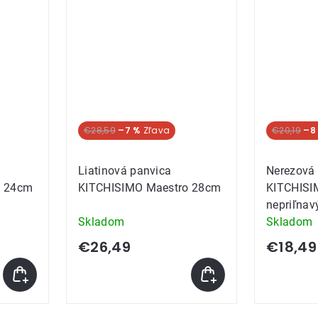
€28,59
–7 %
€20,19
–8
Liatinová panvica
Nerezová
o 24cm
KITCHISIMO Maestro 28cm
KITCHISI
nepriľna
Skladom
Skladom
€26,49
€18,49