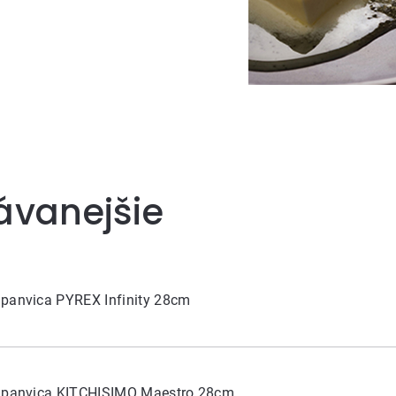
ávanejšie
panvica PYREX Infinity 28cm
á panvica KITCHISIMO Maestro 28cm