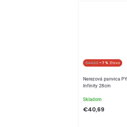
€44,09
–7 %
Nerezová panvica P
Infinity 28cm
Skladom
€40,69