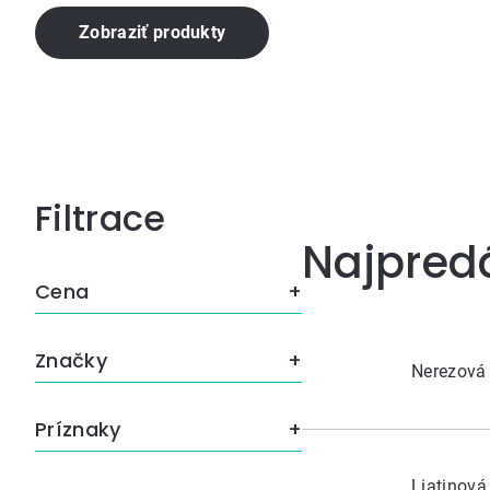
Zobraziť produkty
Bočný
Najpred
panel
Cena
Značky
Nerezová 
Príznaky
Liatinov