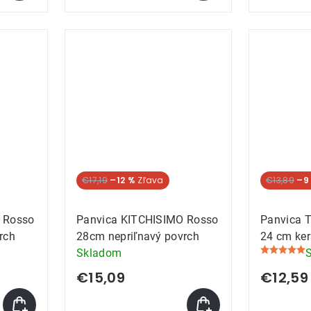
5,0
z
5
hviezdičie
€17,19
–12 %
€13,89
–9
 Rosso
Panvica KITCHISIMO Rosso
Panvica 
rch
28cm nepriľnavý povrch
24 cm ke
Skladom
Priemerné
hodnoteni
€15,09
€12,59
produktu
je