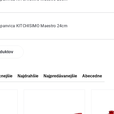
á panvica KITCHISIMO Maestro 24cm
oduktov
cnejšie
Najdrahšie
Najpredávanejšie
Abecedne
ov
ov