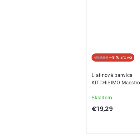
€20,99
–8 %
Liatinová panvica
KITCHISIMO Maestr
Skladom
€19,29