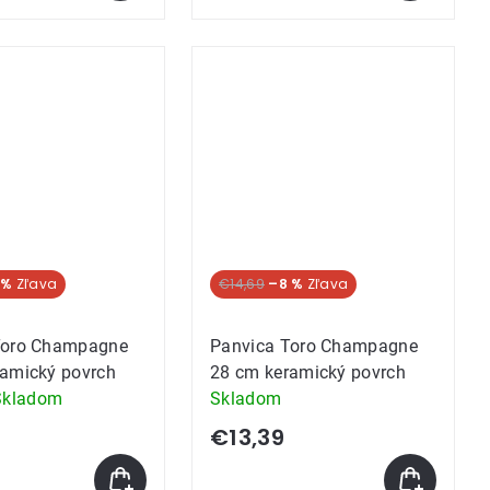
k.
 %
€14,69
–8 %
Toro Champagne
Panvica Toro Champagne
ramický povrch
28 cm keramický povrch
Skladom
Skladom
e
€13,39