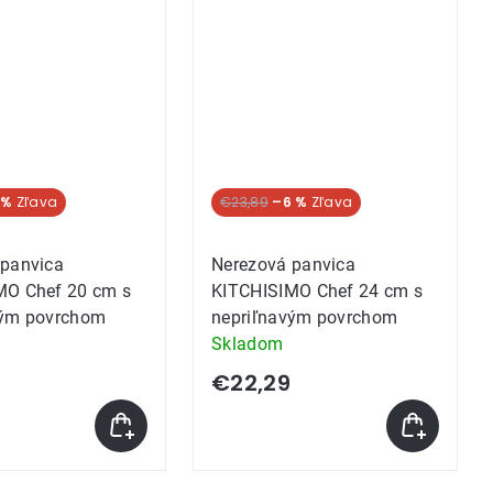
 %
€23,89
–6 %
 panvica
Nerezová panvica
MO Chef 20 cm s
KITCHISIMO Chef 24 cm s
vým povrchom
nepriľnavým povrchom
Skladom
€22,29