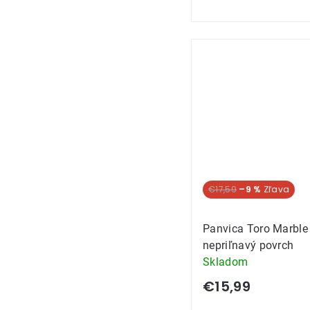
€17,59
–9 %
Panvica Toro Marble
nepriľnavý povrch
Skladom
€15,99