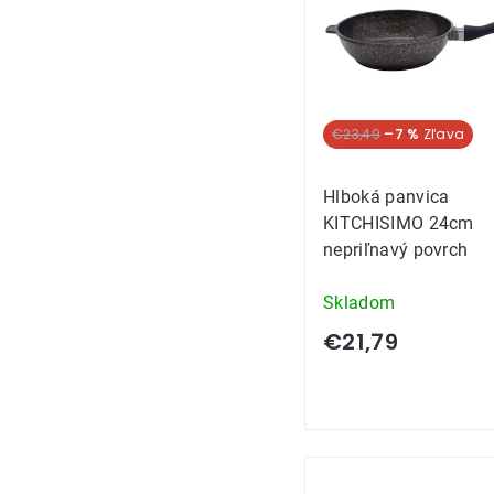
€23,49
–7 %
Hlboká panvica
KITCHISIMO 24cm
nepriľnavý povrch
Skladom
€21,79