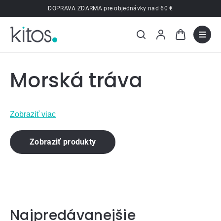
Prejsť
DOPRAVA ZDARMA pre objednávky nad 60 €
na
obsah
Morská tráva
Zobraziť viac
Zobraziť produkty
Najpredávanejšie