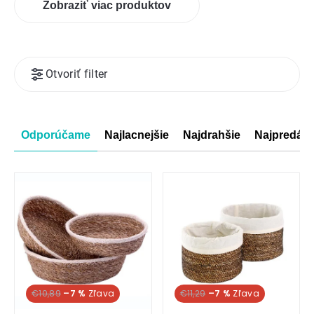
Zobraziť viac produktov
Výpis
Otvoriť filter
produktov
Radenie
Odporúčame
Najlacnejšie
Najdrahšie
Najpredáva
produktov
€10,89
–7 %
€11,29
–7 %