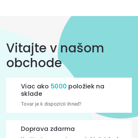
Ovládacie
prvky
výpisu
Vitajte v našom
obchode
Viac ako
5000
položiek na
sklade
Tovar je k dispozícii ihneď!
Doprava zdarma