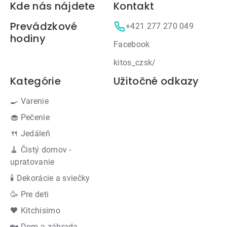
Zápätie
Kde nás nájdete
Kontakt
Prevádzkové
+421 277 270 049
hodiny
Facebook
kitos_czsk/
Kategórie
Užitočné odkazy
🍳 Varenie
🧁 Pečenie
🍴 Jedáleň
🧹 Čistý domov -
upratovanie
🕯 Dekorácie a sviečky
🥳 Pre deti
🖤 Kitchisimo
🏡 Dom a záhrada