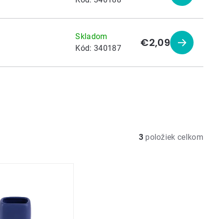
produkt
Skladom
€2,09
Zobraziť
Kód:
340187
produkt
3
položiek celkom