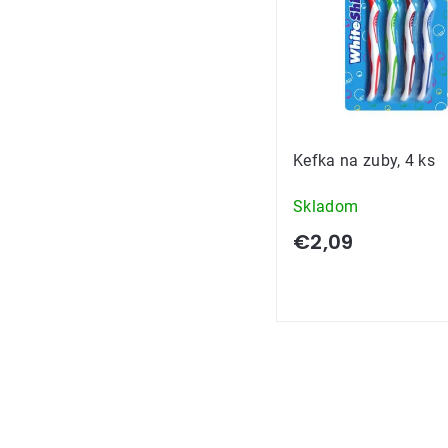
Kefka na zuby, 4 ks
Skladom
€2,09
Ovládacie
prvky