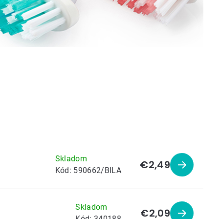
Skladom
€2,49
Zobraziť
Kód:
590662/BILA
produkt
Skladom
€2,09
Zobraziť
Kód:
340188