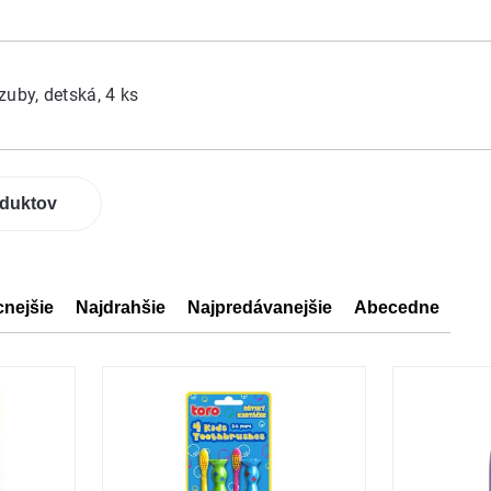
zuby, detská, 4 ks
oduktov
cnejšie
Najdrahšie
Najpredávanejšie
Abecedne
ov
ov