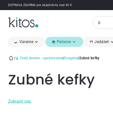
Prejsť
DOPRAVA ZDARMA pre objednávky nad 60 €
na
obsah
🍳 Varenie
🧁 Pečenie
🍴 Jedáleň
/
🧹 Čistý domov - upratovanie
/
Drogerie
/
Zubné kefky
Domov
Zubné kefky
Zobraziť viac