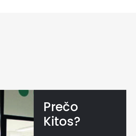
Prečo
Kitos?