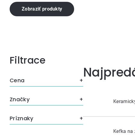
Zobraziť produkty
Bočný
Najpred
panel
Cena
Značky
Keramický
Príznaky
Kefka na 