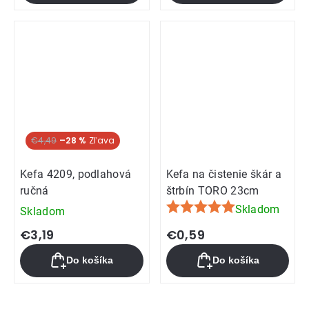
€4,49
–28 %
Kefa 4209, podlahová
Kefa na čistenie škár a
ručná
štrbín TORO 23cm
Skladom
Skladom
Priemerné
hodnotenie
€3,19
€0,59
produktu
Do košíka
Do košíka
je
5,0
z