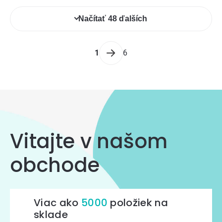
5
Ovládacie
hviezdičiek.
Načítať 48 ďalších
prvky
výpisu
Stránkovanie
1
6
Vitajte v našom
obchode
Viac ako
5000
položiek na
sklade