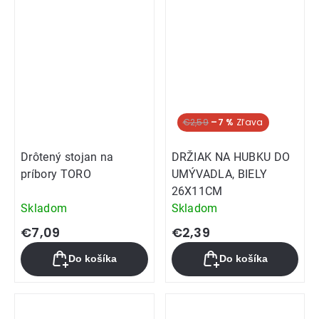
€2,59
–7 %
Drôtený stojan na
DRŽIAK NA HUBKU DO
príbory TORO
UMÝVADLA, BIELY
26X11CM
Skladom
Skladom
€7,09
€2,39
Do košíka
Do košíka