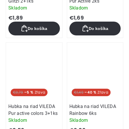
Glitzi 2+1ks
Pur Active 2ks
Skladom
Skladom
€1,89
€1,69
Do košíka
Do košíka
€3,79
–5 %
SUPER CENA
€1,49
–40 %
Hubka na riad VILEDA
Hubka na riad VILEDA
Pur active colors 3+1ks
Rainbow 6ks
Skladom
Skladom