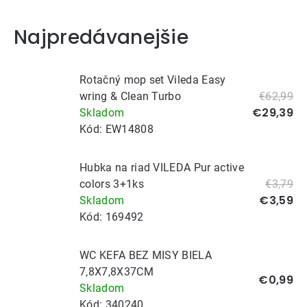
Najpredávanejšie
Rotačný mop set Vileda Easy
wring & Clean Turbo
€62,99
€29,39
Skladom
Kód:
EW14808
Hubka na riad VILEDA Pur active
colors 3+1ks
€3,79
€3,59
Skladom
Kód:
169492
WC KEFA BEZ MISY BIELA
7,8X7,8X37CM
€0,99
Skladom
Kód:
340240