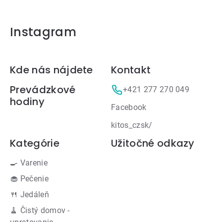
Instagram
Zápätie
Kde nás nájdete
Kontakt
Prevádzkové
+421 277 270 049
hodiny
Facebook
kitos_czsk/
Kategórie
Užitočné odkazy
🍳 Varenie
🧁 Pečenie
🍴 Jedáleň
🧹 Čistý domov -