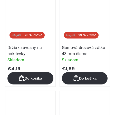
€5,49
–23 %
€2,39
–29 %
Držiak závesný na
Gumová drezová zátka
pokrievky
43 mm čierna
Skladom
Skladom
€4,19
€1,69
Do košíka
Do košíka