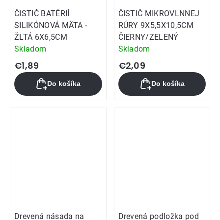
ČISTIČ BATÉRIÍ
ČISTIČ MIKROVLNNEJ
SILIKÓNOVÁ MÄTA -
RÚRY 9X5,5X10,5CM
ŽLTÁ 6X6,5CM
ČIERNY/ZELENÝ
Skladom
Skladom
€1,89
€2,09
Do košíka
Do košíka
Drevená násada na
Drevená podložka pod