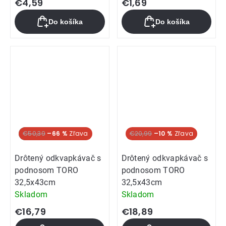
€4,59
€1,69
Do košíka
Do košíka
SUPER CENA
€50,39
–66 %
€20,99
–10 %
Drôtený odkvapkávač s
Drôtený odkvapkávač s
podnosom TORO
podnosom TORO
32,5x43cm
32,5x43cm
Skladom
Skladom
€16,79
€18,89