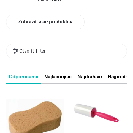
Zobraziť viac produktov
Výpis
Otvoriť filter
produktov
Radenie
Odporúčame
Najlacnejšie
Najdrahšie
Najpredáva
produktov