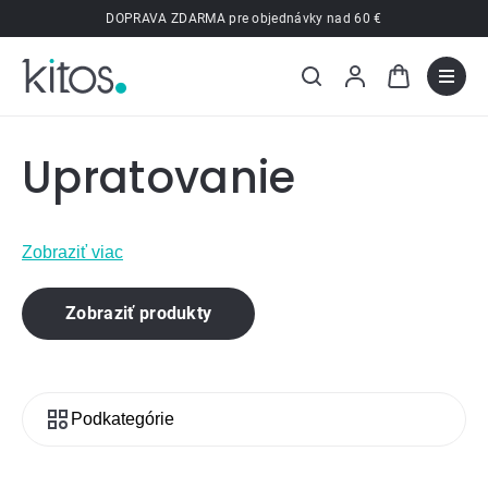
Prejsť
DOPRAVA ZDARMA pre objednávky nad 60 €
na
obsah
Upratovanie
Zobraziť viac
Zobraziť produkty
Podkategórie