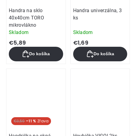
Handra na sklo
Handra univerzálna, 3
40x40cm TORO
ks
mikrovlákno
Skladom
Skladom
€5,89
€1,69
Do košíka
Do košíka
€3,59
–11 %
Handrička na okná
Houbička VIGO! 2ks