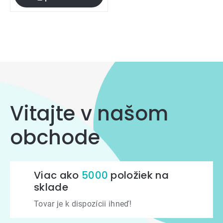
Ovládacie
prvky
výpisu
Vitajte v našom
obchode
Viac ako
5000
položiek na
sklade
Tovar je k dispozícii ihneď!