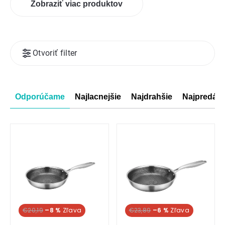
Zobraziť viac produktov
Výpis
Otvoriť filter
produktov
Radenie
Odporúčame
Najlacnejšie
Najdrahšie
Najpredáva
produktov
€20,19
–8 %
€23,89
–6 %