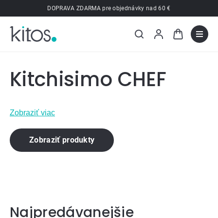
Prejsť
DOPRAVA ZDARMA pre objednávky nad 60 €
na
obsah
Kitchisimo CHEF
Zobraziť viac
Zobraziť produkty
Najpredávanejšie