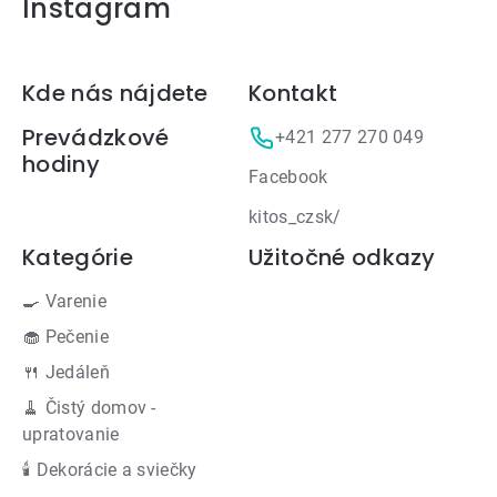
Instagram
Zápätie
Kde nás nájdete
Kontakt
Prevádzkové
+421 277 270 049
hodiny
Facebook
kitos_czsk/
Kategórie
Užitočné odkazy
🍳 Varenie
🧁 Pečenie
🍴 Jedáleň
🧹 Čistý domov -
upratovanie
🕯 Dekorácie a sviečky