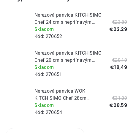
Nerezová panvica KITCHISIMO
Chef 24 cm s nepriľnavým
€23,89
€22,29
povrchom
Skladom
Kód:
270652
Nerezová panvica KITCHISIMO
Chef 20 cm s nepriľnavým
€20,19
€18,49
povrchom
Skladom
Kód:
270651
Nerezová panvica WOK
KITCHISIMO Chef 28cm
€31,09
€28,59
nepriľnavý povrch
Skladom
Kód:
270654