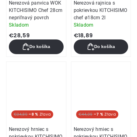
Nerezová panvica WOK
Nerezová rajnica s
KITCHISIMO Chef 28cm
pokrievkou KITCHISIMO
nepriľnavý povrch
chef ø18cm 2l
Skladom
Skladom
€28,59
€18,89
Do košíka
Do košíka
€34,89
–8 %
€44,09
–7 %
Nerezový hrniec s
Nerezový hrniec s
pokrievkou KITCHISIMO
pokrievkou KITCHISIMO