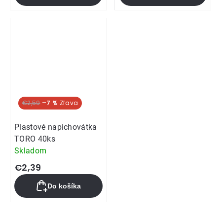
€2,59
–7 %
Plastové napichovátka
TORO 40ks
Skladom
€2,39
Do košíka