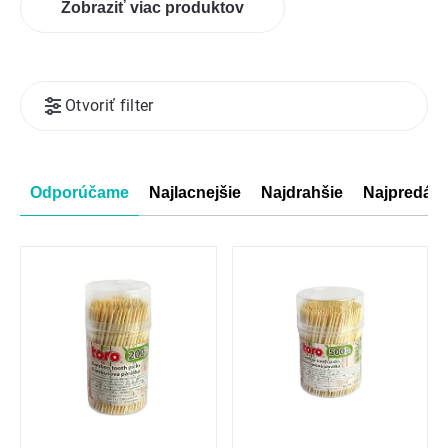
Zobraziť viac produktov
Výpis
Otvoriť filter
produktov
Radenie
Odporúčame
Najlacnejšie
Najdrahšie
Najpredáva
produktov