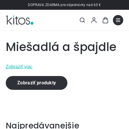
Prejsť
DOPRAVA ZDARMA pre objednávky nad 60 €
na
obsah
Miešadlá a špajdle
Zobraziť viac
Zobraziť produkty
Najpredávanejšie