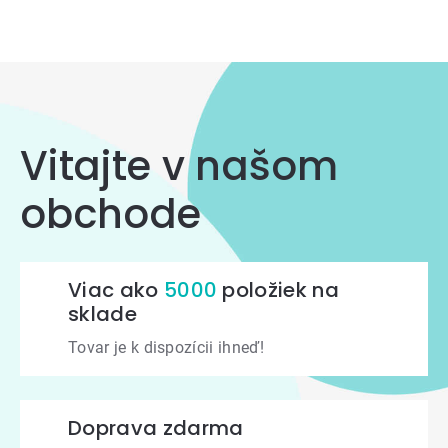
Ovládacie
prvky
výpisu
Vitajte v našom
obchode
Viac ako
5000
položiek na
sklade
Tovar je k dispozícii ihneď!
Doprava zdarma