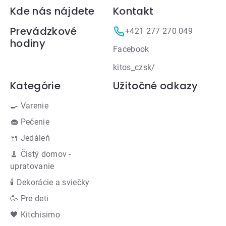
Zápätie
Kde nás nájdete
Kontakt
Prevádzkové
+421 277 270 049
hodiny
Facebook
kitos_czsk/
Kategórie
Užitočné odkazy
🍳 Varenie
🧁 Pečenie
🍴 Jedáleň
🧹 Čistý domov -
upratovanie
🕯 Dekorácie a sviečky
🥳 Pre deti
🖤 Kitchisimo