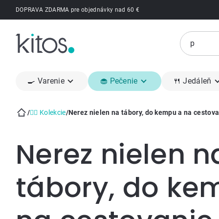
Prejsť
DOPRAVA ZDARMA pre objednávky nad 60 €
na
obsah
🍳 Varenie
🧁 Pečenie
🍴 Jedáleň
/
👍🏻 Kolekcie
/
Nerez nielen na tábory, do kempu a na cestov
Domov
Nerez nielen n
tábory, do ke