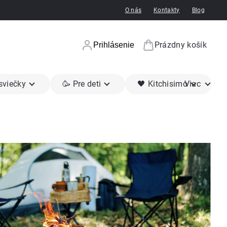
O nás
Kontakty
Blog
Prázdny košík
Prihlásenie
Nákupný koší
 sviečky
🥳 Pre deti
🖤 Kitchisimo
Viac