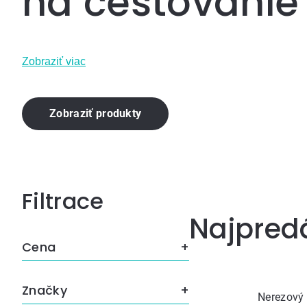
na cestovanie
Zobraziť viac
Zobraziť produkty
Bočný
Najpred
panel
Cena
Značky
Nerezový