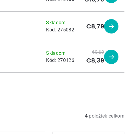
produkt
Skladom
€8,79
Zobraziť
Kód:
275082
produkt
€9,69
Skladom
€8,39
Zobraziť
Kód:
270126
produkt
4
položiek celkom