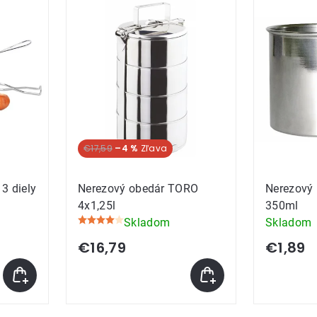
ov
€17,59
–4 %
3 diely
Nerezový obedár TORO
Nerezový
4x1,25l
350ml
Skladom
Skladom
Priemerné
hodnotenie
€16,79
€1,89
produktu
je
4,4
z