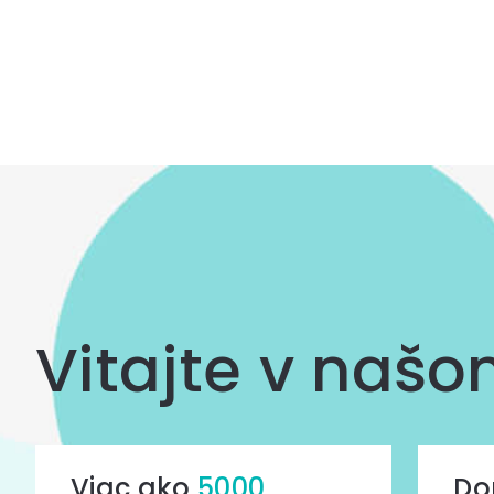
Ovládacie
prvky
výpisu
Vitajte v naš
Viac ako
5000
Do