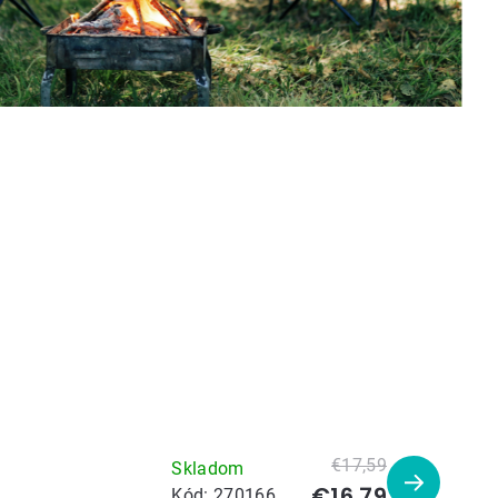
€17,59
Skladom
€16,79
Zobraziť
Kód:
270166