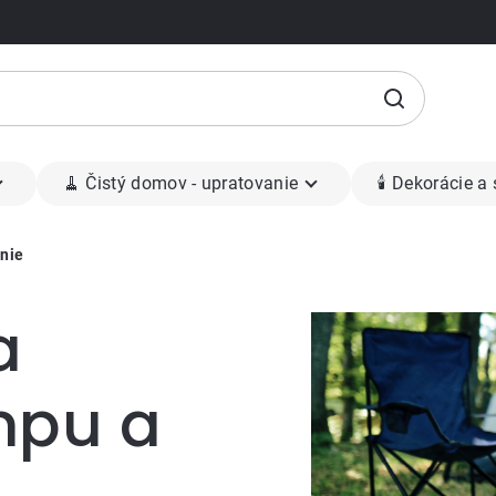
🧹 Čistý domov - upratovanie
🕯 Dekorácie a
anie
a
mpu a