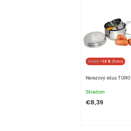
Výpis
produkt
€9,69
–13 %
Nerezový ešus TORO 
Skladom
€8,39