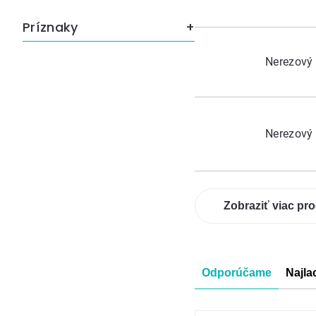
Príznaky
Nerezový
Nerezový 
Zobraziť viac pr
Radenie
Odporúčame
Najla
produkt