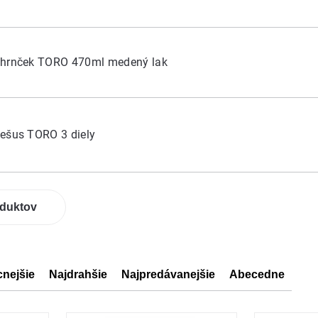
 hrnček TORO 470ml medený lak
ešus TORO 3 diely
oduktov
cnejšie
Najdrahšie
Najpredávanejšie
Abecedne
ov