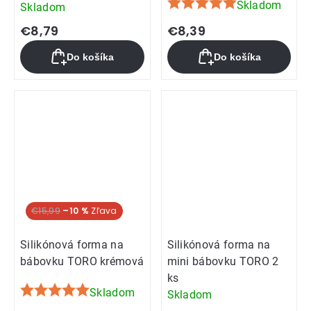
Skladom
Skladom
Priemerné
hodnotenie
€8,79
€8,39
produktu
Do košíka
Do košíka
je
5,0
z
5
hviezdičiek.
€15,99
–10 %
Silikónová forma na
Silikónová forma na
bábovku TORO krémová
mini bábovku TORO 2
ks
Skladom
Skladom
Priemerné