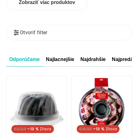
Zobraziť viac produktov
Výpis
Otvoriť filter
produktov
Radenie
Odporúčame
Najlacnejšie
Najdrahšie
Najpredáva
produktov
€21,39
–13 %
€15,99
–13 %