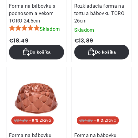
Forma na bábovku s
Rozkladacia forma na
podnosom a vekom
tortu a bábovku TORO
TORO 24,5cm
26cm
Skladom
Skladom
Priemerné
hodnotenie
€18,49
€13,89
produktu
Do košíka
Do košíka
je
5,0
z
5
hviezdičiek.
€34,89
–8 %
€34,89
–8 %
Forma na bábovku
Forma na bábovku