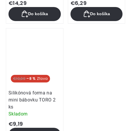
hodnotenie
€14,29
€6,29
produktu
Do košíka
Do košíka
je
5,0
z
5
hviezdičiek.
€10,09
–8 %
Silikónová forma na
mini bábovku TORO 2
ks
Skladom
€9,19