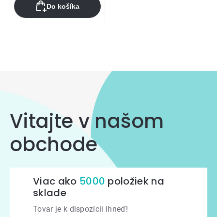
Do košíka
Ovládacie
prvky
výpisu
Vitajte v našom
obchode
Viac ako
5000
položiek na
sklade
Tovar je k dispozícii ihneď!