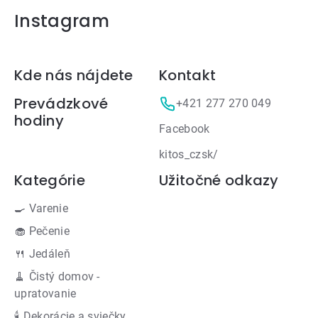
Instagram
Zápätie
Kde nás nájdete
Kontakt
Prevádzkové
+421 277 270 049
hodiny
Facebook
kitos_czsk/
Kategórie
Užitočné odkazy
🍳 Varenie
🧁 Pečenie
🍴 Jedáleň
🧹 Čistý domov -
upratovanie
🕯 Dekorácie a sviečky