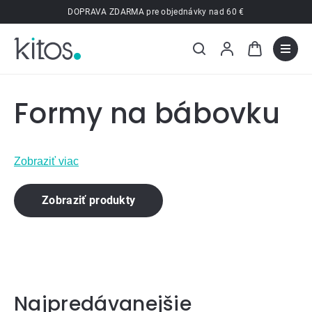
Prejsť
DOPRAVA ZDARMA pre objednávky nad 60 €
na
obsah
Formy na bábovku
Zobraziť viac
Zobraziť produkty
Najpredávanejšie