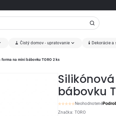
🧹 Čistý domov - upratovanie
🕯 Dekorácie a
á forma na mini bábovku TORO 2 ks
Silikónová
bábovku T
Neohodnotené
Podrob
Priemerné
Značka:
TORO
hodnotenie