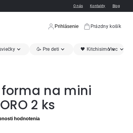
O nás
Kontakty
Blog
Prázdny košík
Prihlásenie
Nákupný koší
 sviečky
🥳 Pre deti
🖤 Kitchisimo
Viac
 forma na mini
ORO 2 ks
nosti hodnotenia