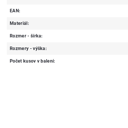
EAN
:
Materiál
:
Rozmer - šírka
:
Rozmery - výška
:
Počet kusov v balení
: