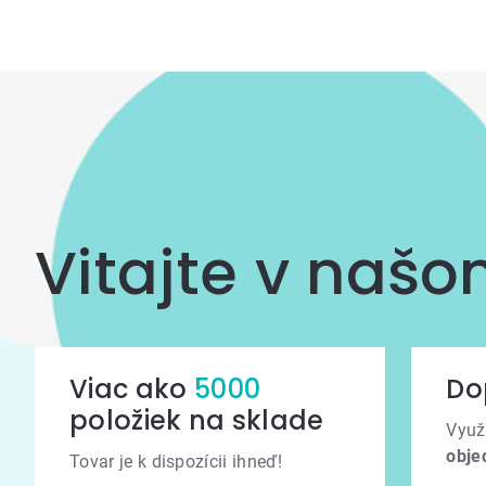
Vitajte v naš
Viac ako
5000
Do
položiek na sklade
Využ
obje
Tovar je k dispozícii ihneď!