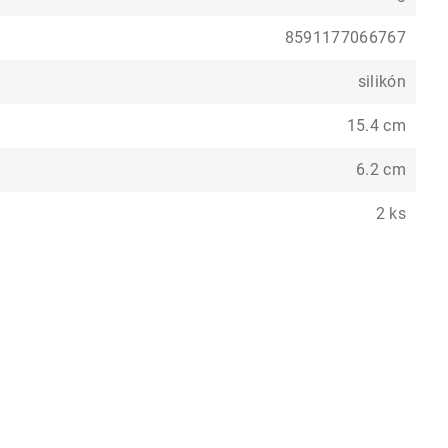
8591177066767
silikón
15.4 cm
6.2 cm
2 ks