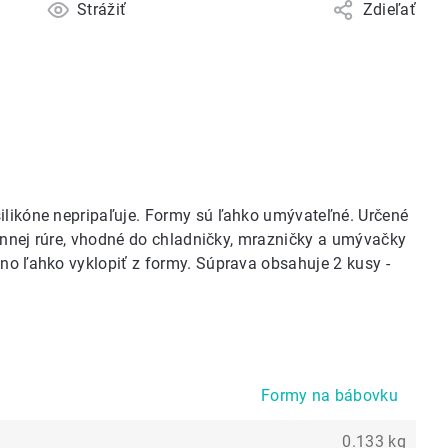
Strážiť
Zdieľať
ilikóne nepripaľuje. Formy sú ľahko umývateľné. Určené
ovlnnej rúre, vhodné do chladničky, mrazničky a umývačky
žno ľahko vyklopiť z formy. Súprava obsahuje 2 kusy -
Formy na bábovku
0.133 kg