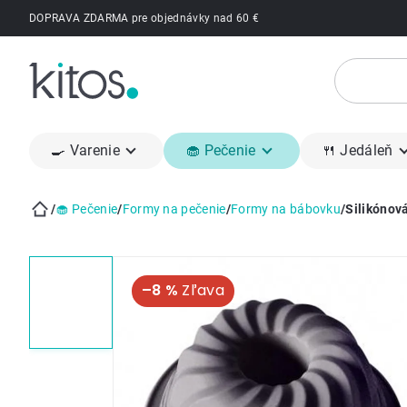
Prejsť
DOPRAVA ZDARMA pre objednávky nad 60 €
na
obsah
🍳 Varenie
🧁 Pečenie
🍴 Jedáleň
/
🧁 Pečenie
/
Formy na pečenie
/
Formy na bábovku
/
Silikónov
Domov
–8 %