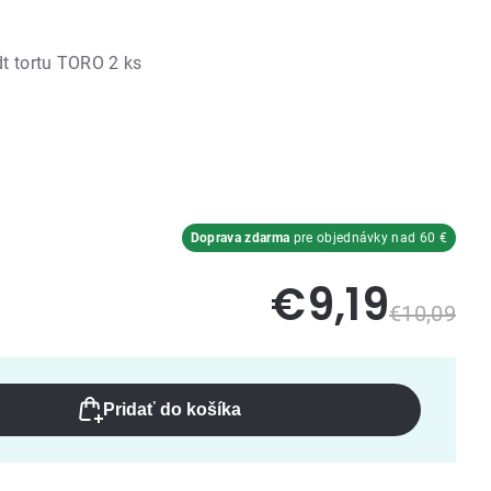
t tortu TORO 2 ks
Doprava zdarma
pre objednávky nad 60 €
€9,19
€10,09
Pridať do košíka