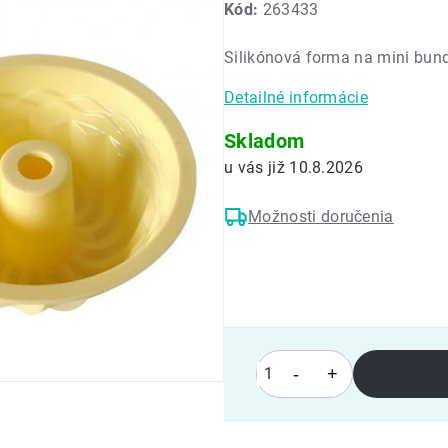
Kód:
263433
produktu
je
Silikónová forma na mini bund
0,0
z
Detailné informácie
5
hviezdičiek.
Skladom
10.8.2026
Možnosti doručenia