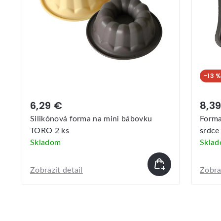
-13 
6,29 €
8,3
Silikónová forma na mini bábovku
Forma
TORO 2 ks
srdce
Skladom
Skla
Zobrazit detail
Zobraz