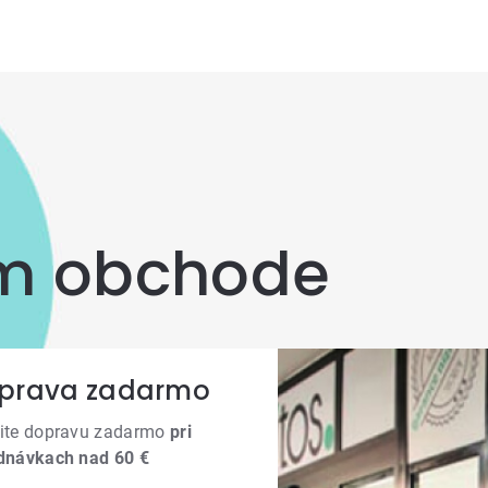
om obchode
prava zadarmo
ite dopravu zadarmo
pri
dnávkach nad 60 €