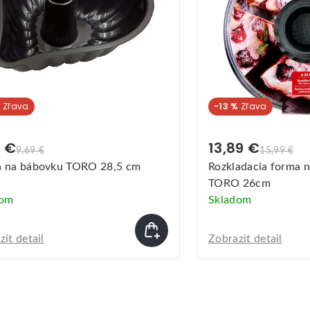
%
-13 %
9 €
13,89 €
9,69 €
15,99 €
 na bábovku TORO 28,5 cm
Rozkladacia forma n
TORO 26cm
dom
Skladom
it detail
Zobrazit detail