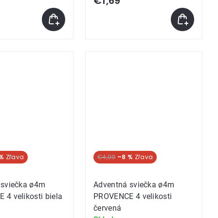
€1,69
 %
€4,99
–8 %
 sviečka ø4m
Adventná sviečka ø4m
4 velikosti biela
PROVENCE 4 velikosti
červená