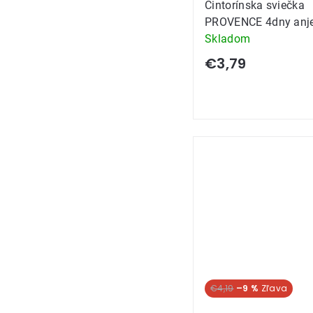
Cintorínska sviečka
PROVENCE 4dny anje
Skladom
€3,79
€4,19
–9 %