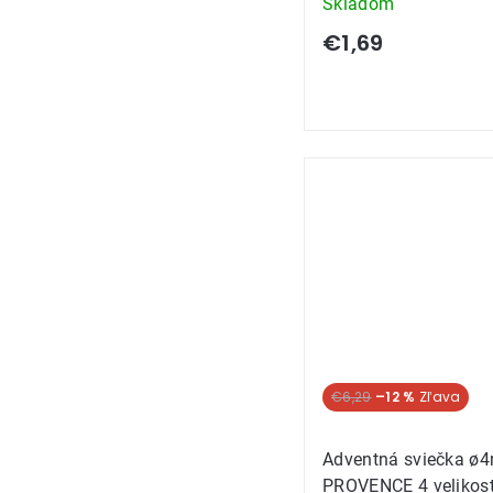
Skladom
€1,69
€6,29
–12 %
Adventná sviečka ø
PROVENCE 4 velikost