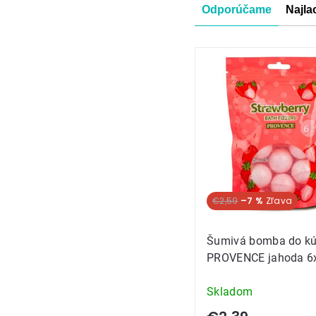
Radenie
Odporúčame
Najla
produkt
Výpis
produkt
€2,59
–7 %
Šumivá bomba do kú
PROVENCE jahoda 6
Skladom