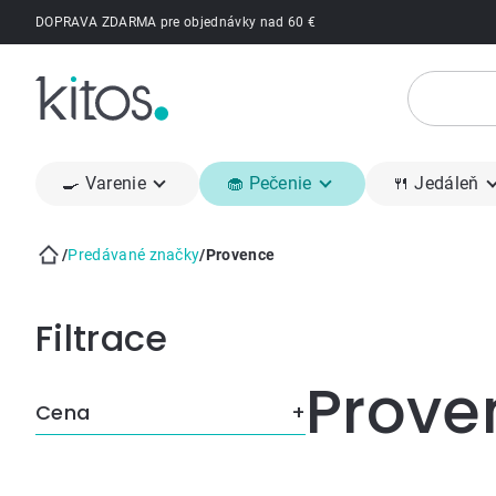
Prejsť
DOPRAVA ZDARMA pre objednávky nad 60 €
na
obsah
🍳 Varenie
🧁 Pečenie
🍴 Jedáleň
/
Predávané značky
/
Provence
Domov
Bočný
panel
Prove
Cena