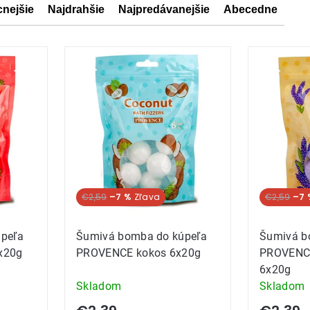
cnejšie
Najdrahšie
Najpredávanejšie
Abecedne
ov
ov
€2,59
–7 %
€2,59
–7 
peľa
Šumivá bomba do kúpeľa
Šumivá b
x20g
PROVENCE kokos 6x20g
PROVENCE
6x20g
Skladom
Skladom