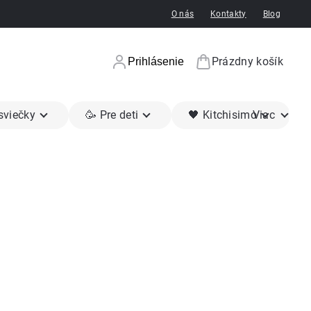
O nás
Kontakty
Blog
Prázdny košík
Prihlásenie
Nákupný koší
 sviečky
🥳 Pre deti
🖤 Kitchisimo
Viac