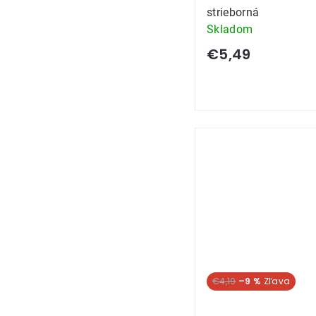
strieborná
Skladom
€5,49
€4,19
–9 %