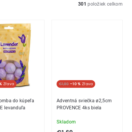
301
položiek celkom
%
€1,89
–10 %
omba do kúpeľa
Adventná sviečka ø2,5cm
 levanduľa
PROVENCE 4ks biela
Skladom