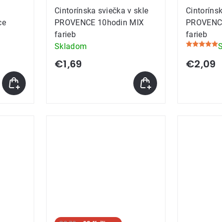
Cintorínska sviečka v skle
Cintorínsk
ce
PROVENCE 10hodin MIX
PROVENCE
farieb
farieb
Skladom
Priemerné
hodnoteni
€1,69
€2,09
produktu
je
5,0
z
5
hviezdičie