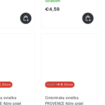
Skladom
€4,59
%
€4,19
–9 %
ka sviečka
Cintorínska sviečka
 4dny anjel
PROVENCE 4dny anjel