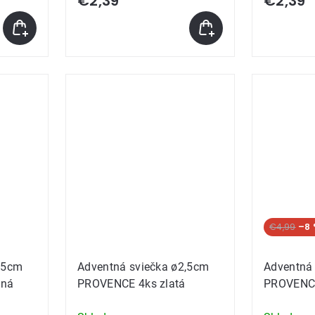
€2,39
€2,39
€4,99
–8
,5cm
Adventná sviečka ø2,5cm
Adventná
ená
PROVENCE 4ks zlatá
PROVENCE 