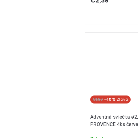
€2,39
€1,89
–10 %
Adventná sviečka ø2
PROVENCE 4ks červ