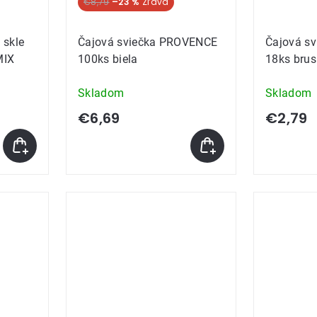
€8,79
–23 %
 skle
Čajová sviečka PROVENCE
Čajová s
MIX
100ks biela
18ks brus
Skladom
Skladom
€6,69
€2,79