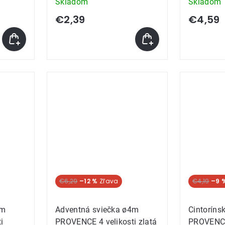
Skladom
Skladom
€2,39
€4,59
€6,29
–12 %
€4,19
–9 
4m
Adventná sviečka ø4m
Cintoríns
i
PROVENCE 4 velikosti zlatá
PROVENCE