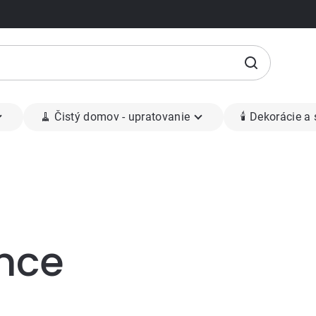
🧹 Čistý domov - upratovanie
🕯 Dekorácie a
nce