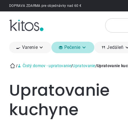
Prejsť
DOPRAVA ZDARMA pre objednávky nad 60 €
na
obsah
🍳 Varenie
🧁 Pečenie
🍴 Jedáleň
/
🧹 Čistý domov - upratovanie
/
Upratovanie
/
Upratovanie ku
Domov
Upratovanie
kuchyne