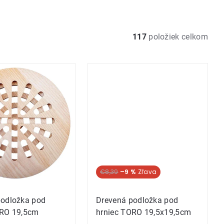
117
položiek celkom
€8,39
–9 %
podložka pod
Drevená podložka pod
ORO 19,5cm
hrniec TORO 19,5x19,5cm