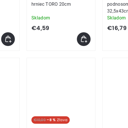
hrniec TORO 20cm
podnoso
32,5x43c
Skladom
Skladom
€4,59
€16,79
€10,09
–8 %