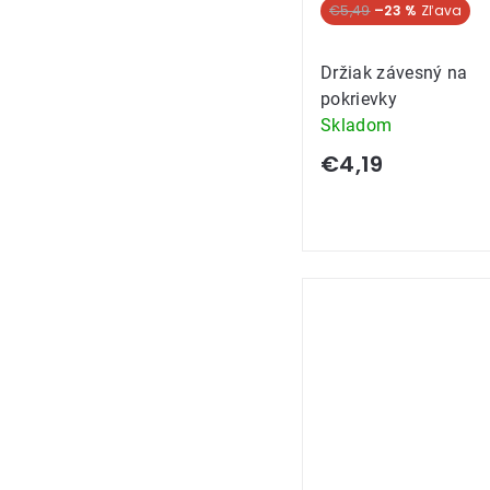
€5,49
–23 %
Držiak závesný na
pokrievky
Skladom
€4,19