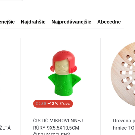
cnejšie
Najdrahšie
Najpredávanejšie
Abecedne
ov
ov
€2,39
–12 %
ČISTIČ MIKROVLNNEJ
Drevená 
 ŽLTÁ
RÚRY 9X5,5X10,5CM
hrniec T