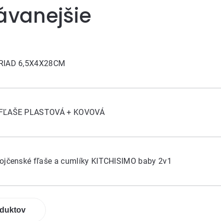
ávanejšie
RIAD 6,5X4X28CM
 FĽAŠE PLASTOVÁ + KOVOVÁ
ojčenské fľaše a cumlíky KITCHISIMO baby 2v1
oduktov