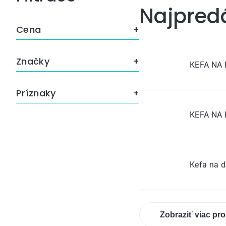
Najpred
panel
Cena
Značky
KEFA NA 
Príznaky
KEFA NA
Kefa na d
Zobraziť viac pr