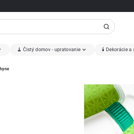
🧹 Čistý domov - upratovanie
🕯 Dekorácie a
chyne