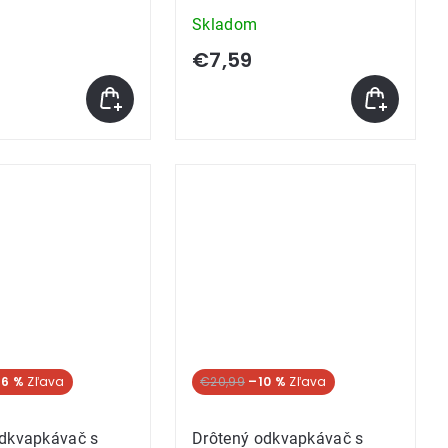
Skladom
€7,59
NA
6 %
€20,99
–10 %
odkvapkávač s
Drôtený odkvapkávač s