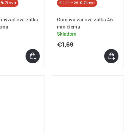
 %
€2,39
–29 %
mývadlová zátka
Gumová vaňová zátka 46
erna
mm čierna
Skladom
€1,69