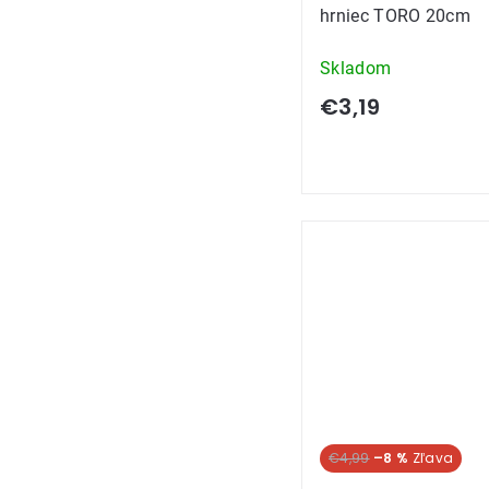
hrniec TORO 20cm
Skladom
€3,19
€4,99
–8 %