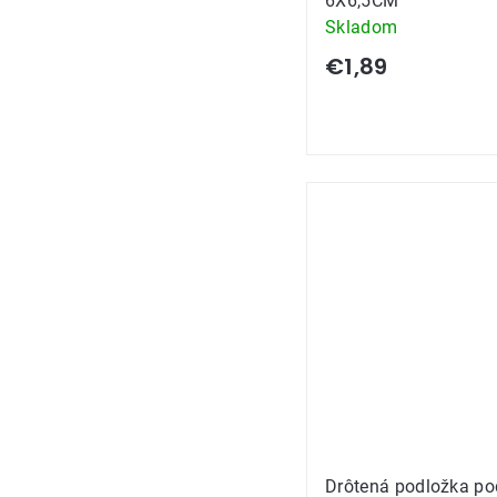
6X6,5CM
Skladom
€1,89
Drôtená podložka po