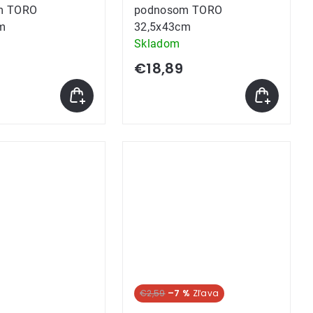
m TORO
podnosom TORO
m
32,5x43cm
Skladom
€18,89
€2,59
–7 %