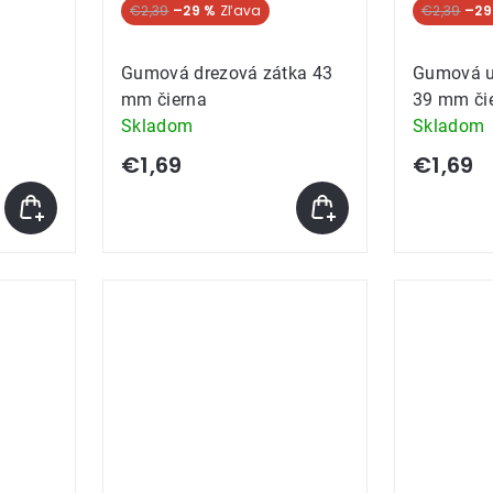
€2,39
–29 %
€2,39
–29
Gumová drezová zátka 43
Gumová u
mm čierna
39 mm či
Skladom
Skladom
€1,69
€1,69