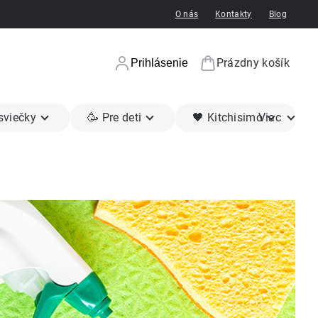
O nás
Kontakty
Blog
Prázdny košík
Prihlásenie
Nákupný koší
 sviečky
🥳 Pre deti
🖤 Kitchisimo
Viac