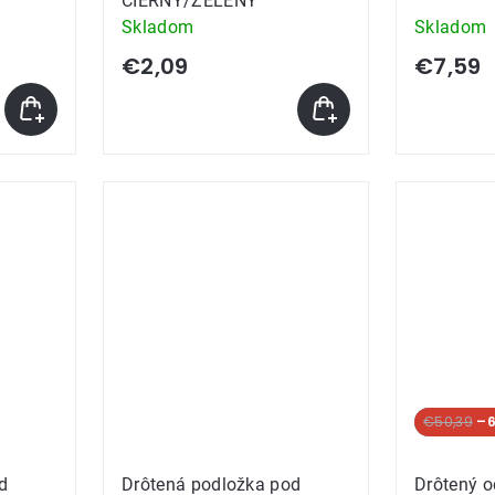
ČIERNY/ZELENÝ
Skladom
Skladom
€2,09
€7,59
SUPER CE
€50,39
–6
d
Drôtená podložka pod
Drôtený 