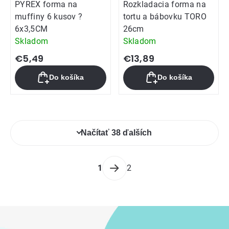
PYREX forma na
Rozkladacia forma na
muffiny 6 kusov ?
tortu a bábovku TORO
6x3,5CM
26cm
Skladom
Skladom
€5,49
€13,89
Do košíka
Do košíka
Ovládacie
Načítať 38 ďalších
prvky
výpisu
Stránkovanie
1
2