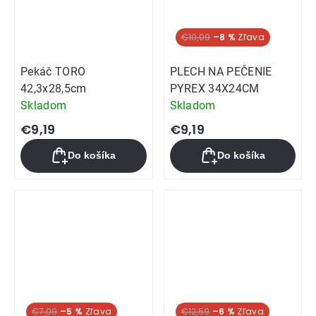
€10,09
–8 %
Pekáč TORO
PLECH NA PEČENIE
42,3x28,5cm
PYREX 34X24CM
Skladom
Skladom
€9,19
€9,19
Do košíka
Do košíka
€7,09
–5 %
€12,59
–6 %