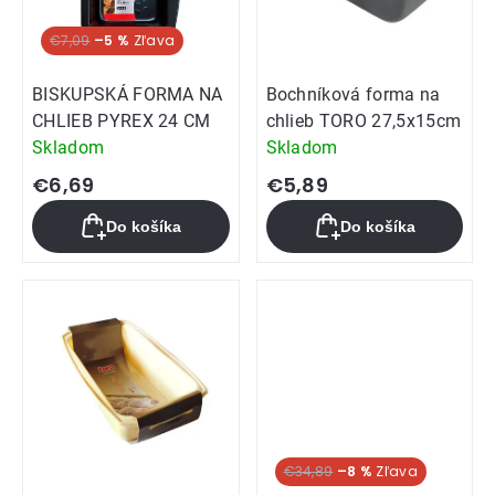
€7,09
–5 %
BISKUPSKÁ FORMA NA
Bochníková forma na
CHLIEB PYREX 24 CM
chlieb TORO 27,5x15cm
Skladom
Skladom
€6,69
€5,89
Do košíka
Do košíka
€34,89
–8 %