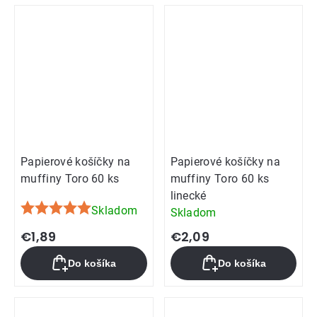
Papierové košíčky na
Papierové košíčky na
muffiny Toro 60 ks
muffiny Toro 60 ks
linecké
Skladom
Skladom
Priemerné
hodnotenie
€1,89
€2,09
produktu
Do košíka
Do košíka
je
5,0
z
5