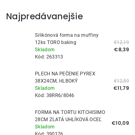
Najpredávanejšie
Silikónová forma na muffiny
12ks TORO baking
€12,19
€8,39
Skladom
Kód:
263313
PLECH NA PEČENIE PYREX
38X24CM, HLBOKÝ
€12,59
€11,79
Skladom
Kód:
38RR6/8046
FORMA NA TORTU KITCHISIMO
28CM ZLATÁ UHLÍKOVÁ OCEĽ
€10,09
Skladom
Kód:
390176