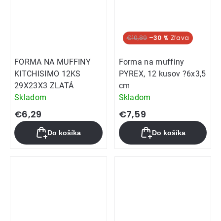
Hit týždňa
€10,89
–30 %
FORMA NA MUFFINY
Forma na muffiny
KITCHISIMO 12KS
PYREX, 12 kusov ?6x3,5
29X23X3 ZLATÁ
cm
Skladom
Skladom
€6,29
€7,59
Do košíka
Do košíka