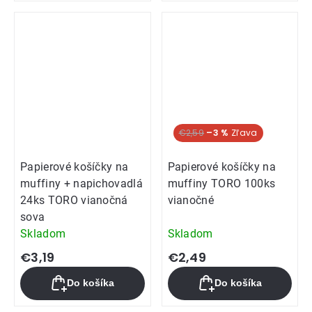
€2,59
–3 %
Papierové košíčky na
Papierové košíčky na
muffiny + napichovadlá
muffiny TORO 100ks
24ks TORO vianočná
vianočné
sova
Skladom
Skladom
€3,19
€2,49
Do košíka
Do košíka