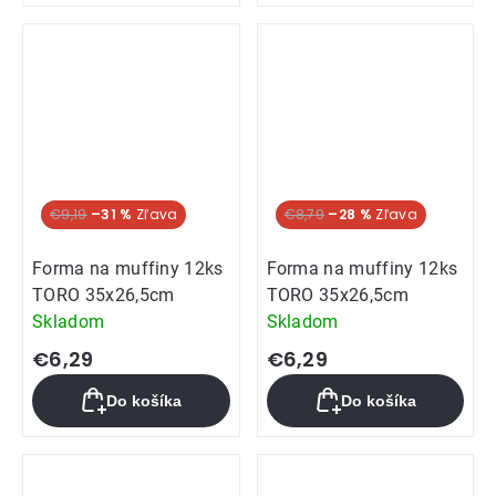
Hit týždňa
€9,19
–31 %
Hit týždňa
€8,79
–28 %
Forma na muffiny 12ks
Forma na muffiny 12ks
TORO 35x26,5cm
TORO 35x26,5cm
Skladom
Skladom
€6,29
€6,29
Do košíka
Do košíka