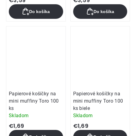
€3,59
€3,59
produktu
Do košíka
Do košíka
je
5,0
z
5
hviezdičiek.
Papierové košíčky na
Papierové košíčky na
mini muffiny Toro 100
mini muffiny Toro 100
ks
ks biele
Skladom
Skladom
€1,69
€1,69