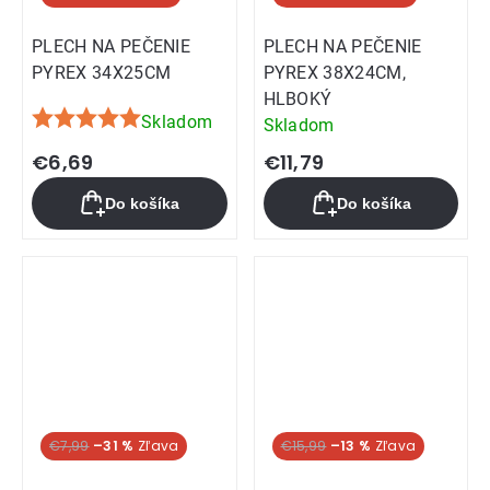
PLECH NA PEČENIE
PLECH NA PEČENIE
PYREX 34X25CM
PYREX 38X24CM,
HLBOKÝ
Skladom
Skladom
Priemerné
hodnotenie
€6,69
€11,79
produktu
Do košíka
Do košíka
je
5,0
z
5
hviezdičiek.
Hit týždňa
€7,99
–31 %
€15,99
–13 %