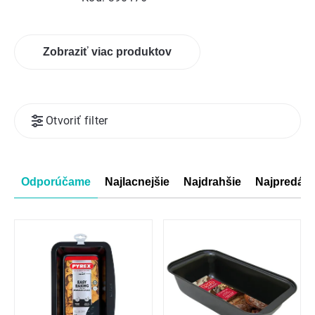
Zobraziť viac produktov
Výpis
Otvoriť filter
produktov
Radenie
Odporúčame
Najlacnejšie
Najdrahšie
Najpredáva
produktov