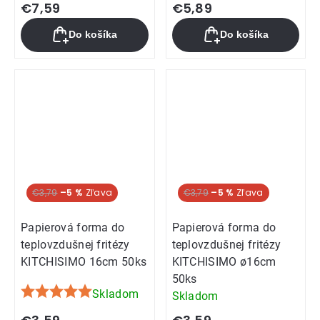
€7,59
€5,89
Do košíka
Do košíka
€3,79
–5 %
€3,79
–5 %
Papierová forma do
Papierová forma do
teplovzdušnej fritézy
teplovzdušnej fritézy
KITCHISIMO 16cm 50ks
KITCHISIMO ø16cm
50ks
Skladom
Skladom
Priemerné
hodnotenie