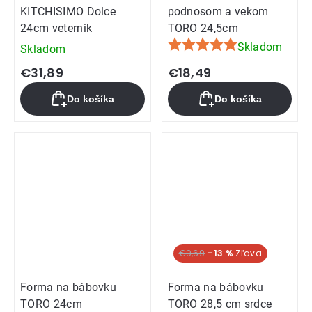
KITCHISIMO Dolce
podnosom a vekom
24cm veternik
TORO 24,5cm
Skladom
Skladom
Priemerné
hodnotenie
€31,89
€18,49
produktu
Do košíka
Do košíka
je
5,0
z
5
hviezdičiek.
€9,69
–13 %
Forma na bábovku
Forma na bábovku
TORO 24cm
TORO 28,5 cm srdce