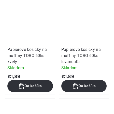
hviezdičiek.
Papierové košíčky na
Papierové košíčky na
muffiny TORO 60ks
muffiny TORO 60ks
kvety
levanduľa
Skladom
Skladom
€1,89
€1,89
Do košíka
Do košíka