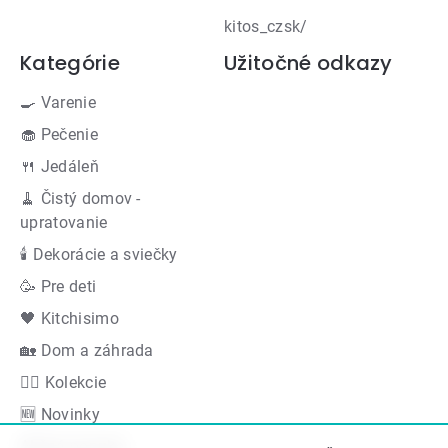
kitos_czsk/
Kategórie
Užitočné odkazy
🍳 Varenie
🧁 Pečenie
🍴 Jedáleň
🧹 Čistý domov -
upratovanie
🕯 Dekorácie a sviečky
🥳 Pre deti
🖤 Kitchisimo
🏡 Dom a záhrada
👍🏻 Kolekcie
🆕 Novinky
Akčná ponuka