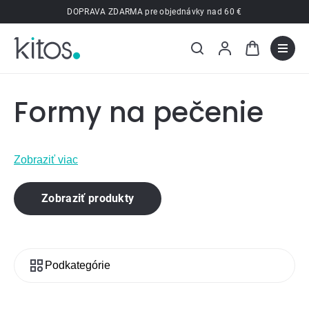
Prejsť
DOPRAVA ZDARMA pre objednávky nad 60 €
na
obsah
Formy na pečenie
Zobraziť viac
Zobraziť produkty
Podkategórie