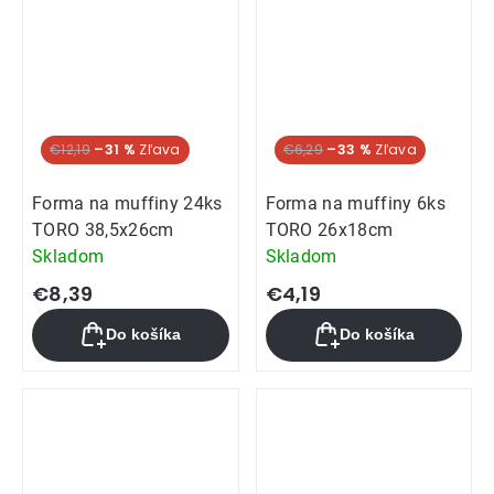
Hit týždňa
€12,19
–31 %
Hit týždňa
€6,29
–33 %
Forma na muffiny 24ks
Forma na muffiny 6ks
TORO 38,5x26cm
TORO 26x18cm
Skladom
Skladom
€8,39
€4,19
Do košíka
Do košíka