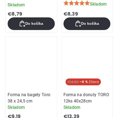
Skladom
Skladom
Priemerné
hodnotenie
€8,79
€8,39
produktu
Do košíka
Do košíka
je
5,0
z
5
hviezdičiek.
€14,69
–8 %
Forma na bagety Toro
Forma na donuty TORO
38 x 24,5 cm
12ks 40x28cm
Skladom
Skladom
€9,19
€13,39