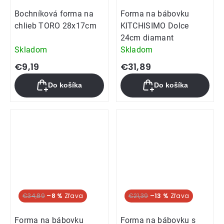
Bochníková forma na
Forma na bábovku
chlieb TORO 28x17cm
KITCHISIMO Dolce
24cm diamant
Skladom
Skladom
€9,19
€31,89
Do košíka
Do košíka
€34,89
–8 %
€21,39
–13 %
Forma na bábovku
Forma na bábovku s