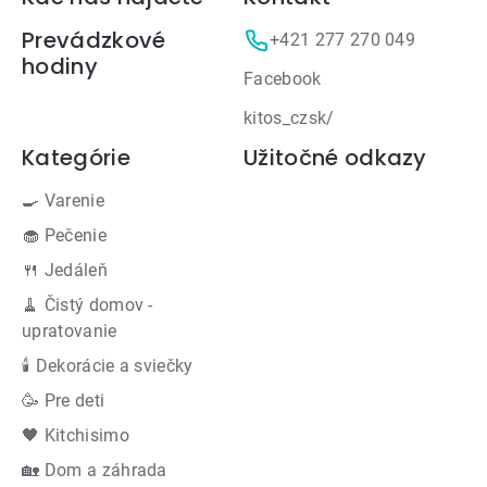
Zápätie
Prevádzkové
+421 277 270 049
hodiny
Facebook
kitos_czsk/
Kategórie
Užitočné odkazy
🍳 Varenie
🧁 Pečenie
🍴 Jedáleň
🧹 Čistý domov -
upratovanie
🕯 Dekorácie a sviečky
🥳 Pre deti
🖤 Kitchisimo
🏡 Dom a záhrada