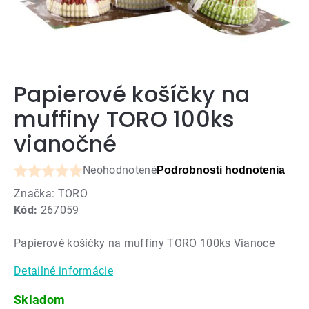
Papierové košíčky na
muffiny TORO 100ks
vianočné
Neohodnotené
Podrobnosti hodnotenia
Priemerné
Značka:
TORO
hodnotenie
Kód:
267059
produktu
je
Papierové košíčky na muffiny TORO 100ks Vianoce
0,0
z
Detailné informácie
5
hviezdičiek.
Skladom