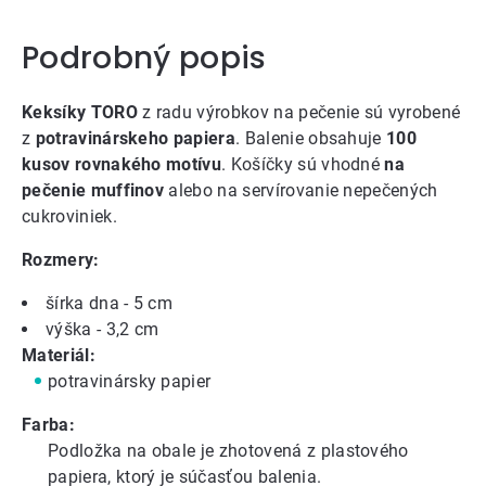
Podrobný popis
Keksíky TORO
z radu výrobkov na pečenie sú vyrobené
z
potravinárskeho papiera
. Balenie obsahuje
100
kusov rovnakého motívu
. Košíčky sú vhodné
na
pečenie muffinov
alebo na servírovanie nepečených
cukroviniek.
Rozmery:
šírka dna - 5 cm
výška - 3,2 cm
Materiál:
potravinársky papier
Farba:
Podložka na obale je zhotovená z plastového
papiera, ktorý je súčasťou balenia.