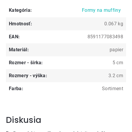
Kategória
:
Formy na muffiny
Hmotnosť
:
0.067 kg
EAN
:
8591177083498
Materiál
:
papier
Rozmer - šírka
:
5 cm
Rozmery - výška
:
3.2 cm
Farba
:
Sortiment
Diskusia