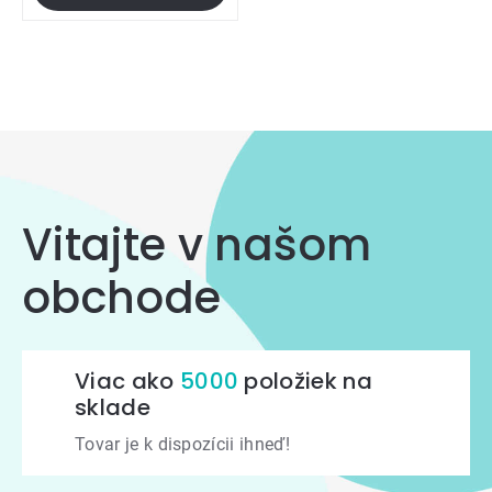
5,0
z
5
Ovládacie
hviezdičiek.
prvky
výpisu
Vitajte v našom
obchode
Viac ako
5000
položiek na
sklade
Tovar je k dispozícii ihneď!