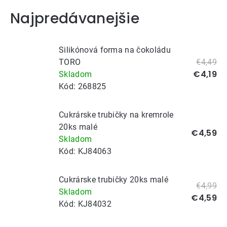
Najpredávanejšie
Silikónová forma na čokoládu
TORO
€4,49
€4,19
Skladom
Kód:
268825
Cukrárske trubičky na kremrole
20ks malé
€4,59
Skladom
Kód:
KJ84063
Cukrárske trubičky 20ks malé
€4,99
Skladom
€4,59
Kód:
KJ84032