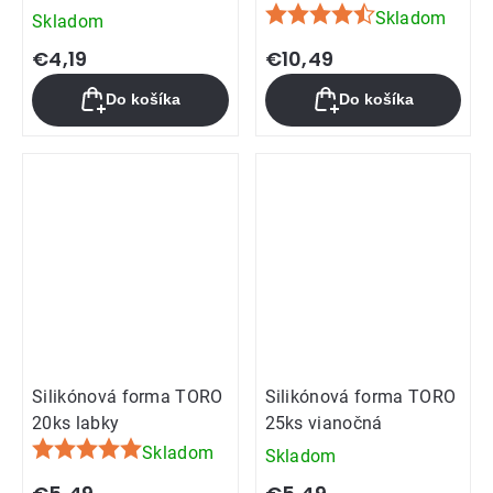
Skladom
Skladom
Priemerné
hodnotenie
€4,19
€10,49
produktu
Do košíka
Do košíka
je
4,7
z
5
hviezdičiek.
Silikónová forma TORO
Silikónová forma TORO
20ks labky
25ks vianočná
Skladom
Skladom
Priemerné
hodnotenie