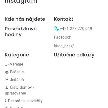
Instagram
Zápätie
Kde nás nájdete
Kontakt
Prevádzkové
+421 277 270 049
hodiny
Facebook
kitos_czsk/
Kategórie
Užitočné odkazy
🍳 Varenie
🧁 Pečenie
🍴 Jedáleň
🧹 Čistý domov -
upratovanie
🕯 Dekorácie a sviečky