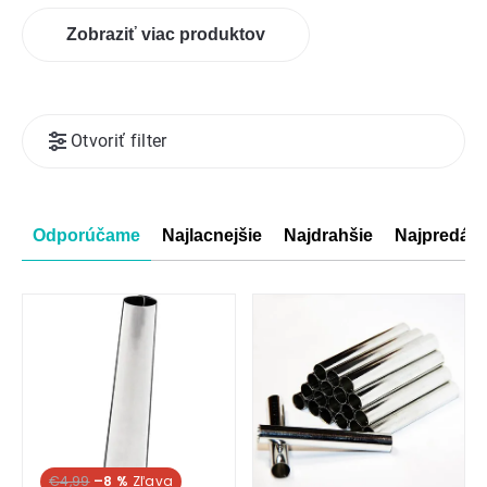
Zobraziť viac produktov
Výpis
Otvoriť filter
produktov
Radenie
Odporúčame
Najlacnejšie
Najdrahšie
Najpredáva
produktov
€4,99
–8 %