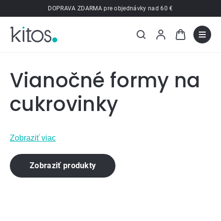
Prejsť
DOPRAVA ZDARMA pre objednávky nad 60 €
na
obsah
Vianočné formy na
cukrovinky
Zobraziť viac
Zobraziť produkty