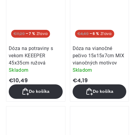
€11,29
–7 %
€4,49
–6 %
Dóza na potraviny s
Dóza na vianočné
vekom KEEEPER
pečivo 15x15x7cm MIX
45x35cm ružová
vianočných motívov
Skladom
Skladom
€10,49
€4,19
Do košíka
Do košíka