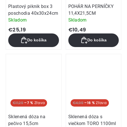
Plastový piknik box 3
POHÁR NA PERNÍČKY
poschodia 40x30x24cm
11,4X21,5CM
Skladom
Skladom
€25,19
€10,49
Do košíka
Do košíka
€11,29
–7 %
€4,99
–16 %
Sklenená dóza na
Sklenená dóza s
pečivo 15,5cm
viečkom TORO 1100ml