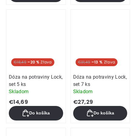
5,0
z
5
hviezdičiek.
€18,49
–20 %
€31,49
–13 %
Dóza na potraviny Lock,
Dóza na potraviny Lock,
set 5 ks
set 7 ks
Skladom
Skladom
€14,69
€27,29
Do košíka
Do košíka