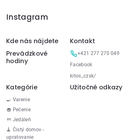
Instagram
Zápätie
Kde nás nájdete
Kontakt
Prevádzkové
+421 277 270 049
hodiny
Facebook
kitos_czsk/
Kategórie
Užitočné odkazy
🍳 Varenie
🧁 Pečenie
🍴 Jedáleň
🧹 Čistý domov -
upratovanie