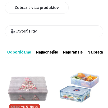
Zobraziť viac produktov
Výpis
Otvoriť filter
produktov
Radenie
Odporúčame
Najlacnejšie
Najdrahšie
Najpredáva
produktov
€5,89
–6 %