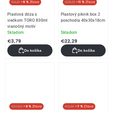
€4,19
–9 %
€25,19
–11 %
Plastová dóza s
Plastový piknik box 2
viečkom TORO 830ml
poschodia 40x30x18cm
vianočný motív
Skladom
Skladom
€3,79
€22,29
Do košíka
Do košíka
€27,69
–9 %
€11,29
–7 %