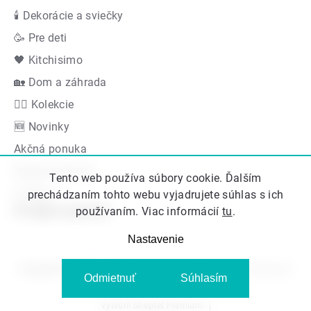
🕯 Dekorácie a sviečky
🥳 Pre deti
🖤 Kitchisimo
🏡 Dom a záhrada
👍🏻 Kolekcie
🆕 Novinky
Akčná ponuka
Radyzezahrady
Tento web používa súbory cookie. Ďalším
Značky
prechádzaním tohto webu vyjadrujete súhlas s ich
Podporujeme
používaním. Viac informácií
tu
.
Nastavenie
Copyright 2026
Kitos.sk
. Všetky práva vyhradené.
Upraviť nastavenie
Odmietnuť
Súhlasím
cookies
Vytvoril Shoptet Premium