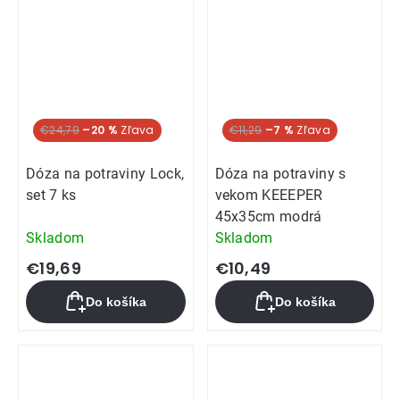
€24,79
–20 %
€11,29
–7 %
Dóza na potraviny Lock,
Dóza na potraviny s
set 7 ks
vekom KEEEPER
45x35cm modrá
Skladom
Skladom
€19,69
€10,49
Do košíka
Do košíka