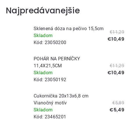
Najpredávanejšie
Sklenená dóza na pečivo 15,5cm
€11,29
Skladom
€10,49
Kód:
23050200
POHÁR NA PERNÍČKY
11,4X21,5CM
€11,29
€10,49
Skladom
Kód:
23050192
Cukornička 20x13x6,8 cm
Vianočný motív
€5,89
€5,49
Skladom
Kód:
23465201