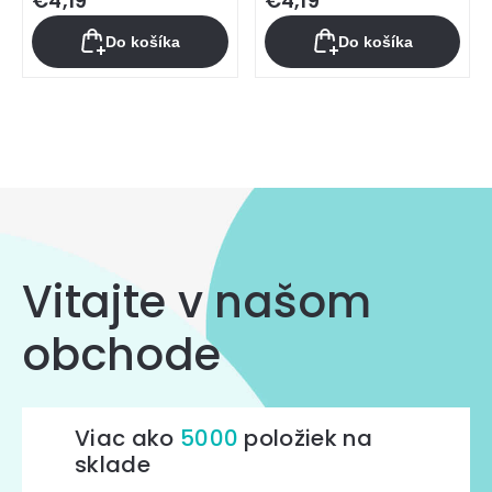
€4,19
€4,19
Do košíka
Do košíka
Ovládacie
prvky
výpisu
Vitajte v našom
obchode
Viac ako
5000
položiek na
sklade