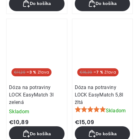
Do košíka
Do košíka
je
5,0
z
5
hviezdičiek.
€11,29
–3 %
€16,39
–7 %
Dóza na potraviny
Dóza na potraviny
LOCK EasyMatch 3l
LOCK EasyMatch 5,8l
zelená
žltá
Skladom
Skladom
Priemerné
hodnotenie
€10,89
€15,09
produktu
Do košíka
Do košíka
je