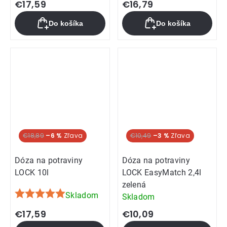
€17,59
€16,79
Do košíka
Do košíka
€18,89
–6 %
€10,49
–3 %
Dóza na potraviny
Dóza na potraviny
LOCK 10l
LOCK EasyMatch 2,4l
zelená
Skladom
Skladom
Priemerné
hodnotenie
€17,59
€10,09
produktu