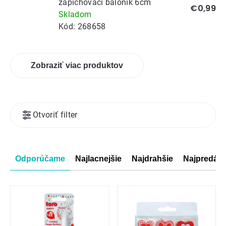
zapichovací balónik 6cm
€0,99
Skladom
Kód:
268658
Zobraziť viac produktov
Výpis
Otvoriť filter
produktov
Radenie
Odporúčame
Najlacnejšie
Najdrahšie
Najpredáva
produktov