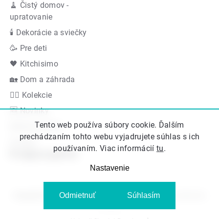
🧹 Čistý domov -
upratovanie
🕯 Dekorácie a sviečky
🥳 Pre deti
🖤 Kitchisimo
🏡 Dom a záhrada
👍🏻 Kolekcie
🆕 Novinky
Tento web používa súbory cookie. Ďalším
Akčná ponuka
prechádzaním tohto webu vyjadrujete súhlas s ich
Značky
používaním. Viac informácií
tu
.
Podporujeme
Nastavenie
Odmietnuť
Súhlasím
Copyright 2026
Kitos.sk
. Všetky práva vyhradené.
Upraviť nastavenie
cookies