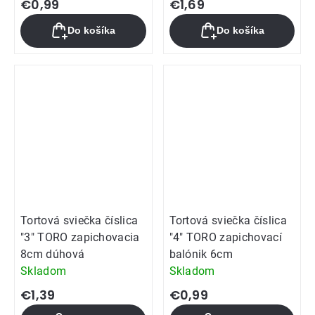
€0,99
€1,69
Do košíka
Do košíka
Tortová sviečka číslica
Tortová sviečka číslica
"3" TORO zapichovacia
"4" TORO zapichovací
8cm dúhová
balónik 6cm
Skladom
Skladom
€1,39
€0,99