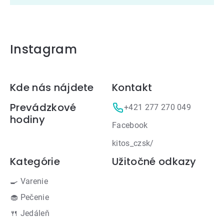
Instagram
Zápätie
Kde nás nájdete
Kontakt
Prevádzkové
+421 277 270 049
hodiny
Facebook
kitos_czsk/
Kategórie
Užitočné odkazy
🍳 Varenie
🧁 Pečenie
🍴 Jedáleň