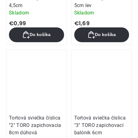
4,5cm
5cm lev
Skladom
Skladom
€0,99
€1,69
Do košíka
Do košíka
Tortová sviečka číslica
Tortová sviečka číslica
"2" TORO zapichovacia
"3" TORO zapichovací
8cm dúhová
balónik 6cm