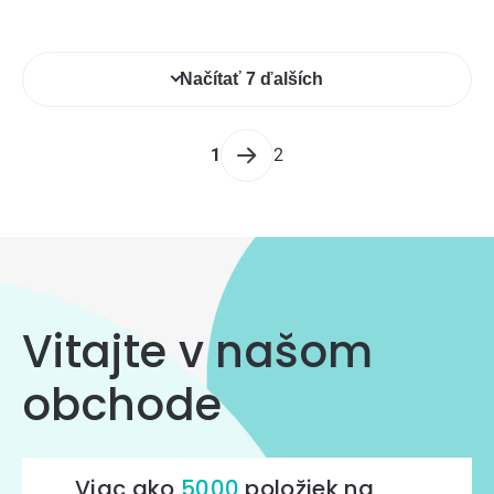
Ovládacie
Načítať 7 ďalších
prvky
výpisu
Stránkovanie
1
2
Vitajte v našom
obchode
Viac ako
5000
položiek na