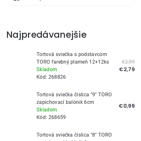
môže svoje tajné želanie pripomenúť fotografiou
nad slávnostnou tortou v obklopení svojich
blízkych. Na výber je široká ponuka
Najpredávanejšie
narodeninových sviečok, preto máme pre vás
niekoľko tipov a dobrých rád, ktoré vám pomôžu
zorientovať sa.
Tortová sviečka s podstavcom
TORO farebný plameň 12+12ks
€2,99
€2,79
Skladom
Kód:
268826
Tortová sviečka číslica "9" TORO
zapichovací balónik 6cm
€0,99
Skladom
Kód:
268659
Tortová sviečka číslica "8" TORO