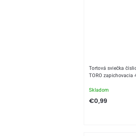
Tortová sviečka čísli
TORO zapichovacia 
Skladom
€0,99