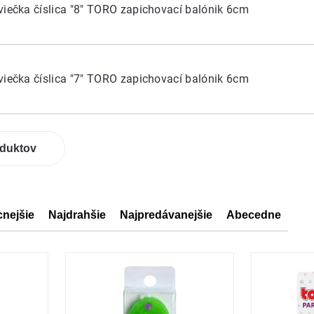
viečka číslica "8" TORO zapichovací balónik 6cm
viečka číslica "7" TORO zapichovací balónik 6cm
oduktov
cnejšie
Najdrahšie
Najpredávanejšie
Abecedne
ov
ov