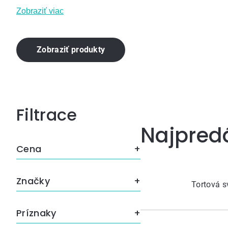
Zobraziť viac
Zobraziť produkty
Bočný
Najpred
panel
Cena
Značky
Tortová s
Príznaky