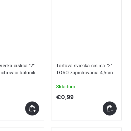
iečka číslica "2"
Tortová sviečka číslica "2"
ichovací balónik
TORO zapichovacia 4,5cm
Skladom
€0,99