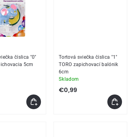
iečka číslica "0"
Tortová sviečka číslica "1"
ichovacia 5cm
TORO zapichovací balónik
6cm
Skladom
€0,99