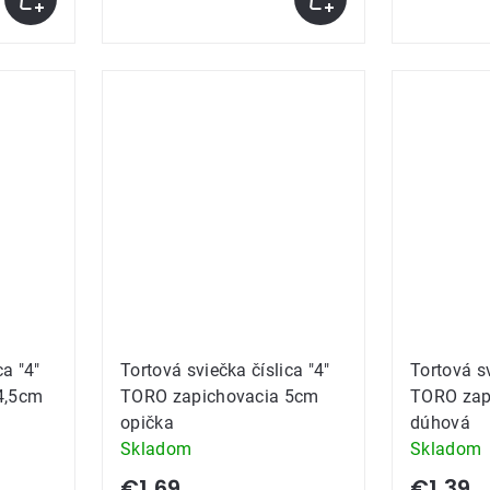
ca "4"
Tortová sviečka číslica "4"
Tortová sv
4,5cm
TORO zapichovacia 5cm
TORO zap
opička
dúhová
Skladom
Skladom
€1,69
€1,39