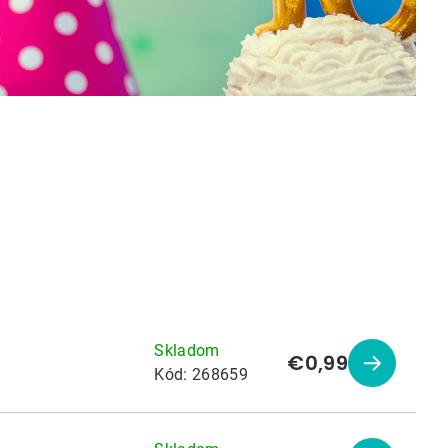
Skladom
€0,99
Zobraziť
Kód:
268659
produkt