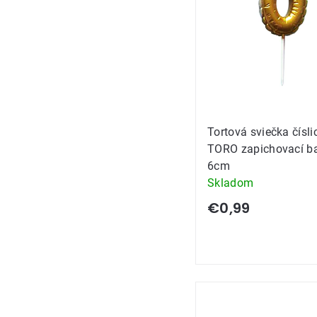
Tortová sviečka čísli
TORO zapichovací ba
6cm
Skladom
€0,99