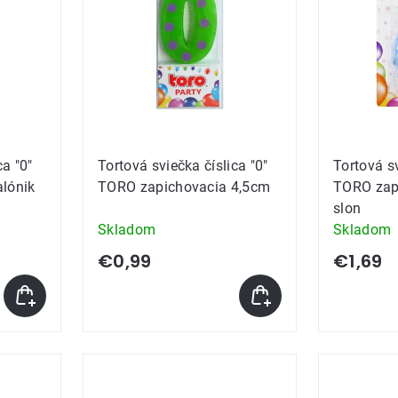
ca "0"
Tortová sviečka číslica "0"
Tortová sv
lónik
TORO zapichovacia 4,5cm
TORO zap
slon
Skladom
Skladom
€0,99
€1,69