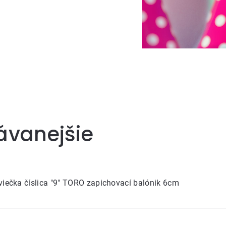
ávanejšie
viečka číslica "9" TORO zapichovací balónik 6cm