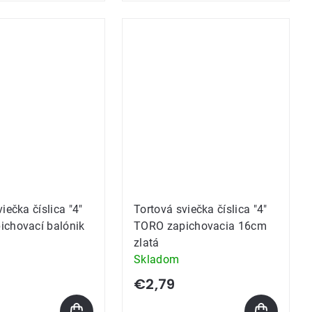
iečka číslica "4"
Tortová sviečka číslica "4"
ichovací balónik
TORO zapichovacia 16cm
zlatá
Skladom
€2,79