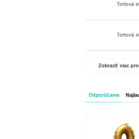
Tortová s
Tortová s
Zobraziť viac pr
Radenie
Odporúčame
Najla
produkt
Výpis
produkt