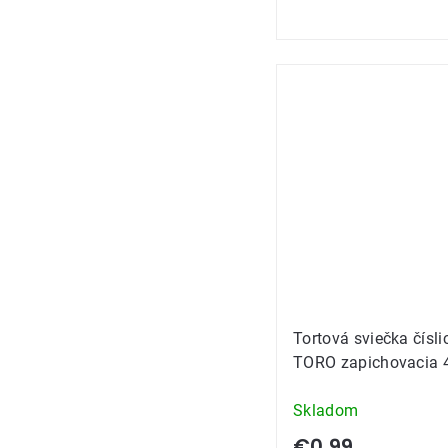
Tortová sviečka čísli
TORO zapichovacia 
Skladom
€0,99