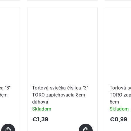
ca "3"
Tortová sviečka číslica "3"
Tortová sv
 5cm
TORO zapichovacia 8cm
TORO zap
dúhová
6cm
Skladom
Skladom
€1,39
€0,99