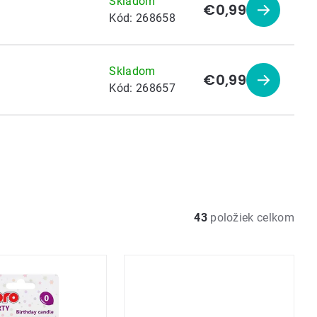
Skladom
€0,99
Zobraziť
Kód:
268658
produkt
Skladom
€0,99
Zobraziť
Kód:
268657
produkt
43
položiek celkom