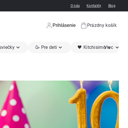
O nás
Kontakty
Blog
Prázdny košík
Prihlásenie
Nákupný koší
 sviečky
🥳 Pre deti
🖤 Kitchisimo
Viac