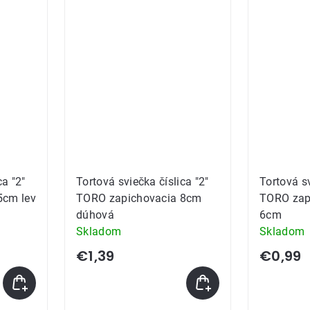
ca "2"
Tortová sviečka číslica "2"
Tortová sv
5cm lev
TORO zapichovacia 8cm
TORO zap
dúhová
6cm
Skladom
Skladom
€1,39
€0,99