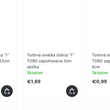
ca "1"
Tortová sviečka číslica "1"
Tortová sv
4,5cm
TORO zapichovacia 5cm
TORO zap
opička
6cm
Skladom
Skladom
€1,69
€0,99