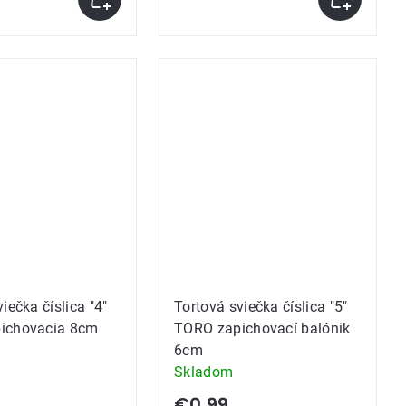
iečka číslica "4"
Tortová sviečka číslica "5"
ichovacia 8cm
TORO zapichovací balónik
6cm
Skladom
€0,99