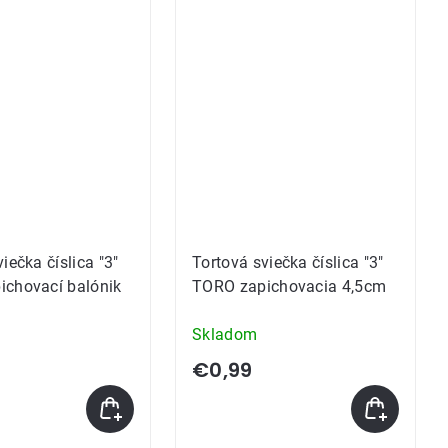
iečka číslica "3"
Tortová sviečka číslica "3"
ichovací balónik
TORO zapichovacia 4,5cm
Skladom
€0,99