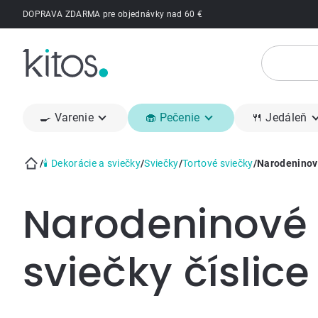
Prejsť
DOPRAVA ZDARMA pre objednávky nad 60 €
na
obsah
🍳 Varenie
🧁 Pečenie
🍴 Jedáleň
/
🕯 Dekorácie a sviečky
/
Sviečky
/
Tortové sviečky
/
Narodeninové
Domov
Narodeninové
sviečky číslice