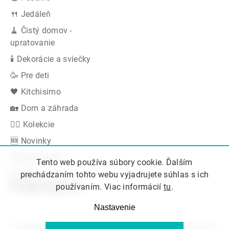
🍴 Jedáleň
🧹 Čistý domov -
upratovanie
🕯 Dekorácie a sviečky
🥳 Pre deti
🖤 Kitchisimo
🏡 Dom a záhrada
👍🏻 Kolekcie
🆕 Novinky
Akčná ponuka
Tento web používa súbory cookie. Ďalším
Značky
prechádzaním tohto webu vyjadrujete súhlas s ich
Podporujeme
používaním. Viac informácií
tu
.
Nastavenie