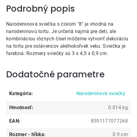
Podrobný popis
Narodeninová sviečka s číslom "8" je vhodná na
narodeninovú tortu. Je určená najmä pre deti, ale
kombináciou rôznych čísel môžeme vytvoriť dekoráciu
na tortu pre oslávencov akéhokoľvek veku. Sviečka je
farebná. Rozmery sviečky sú 3 x 4,5 x 0,9 cm.
Dodatočné parametre
Kategória
:
Narodeninové sviečky
Hmotnosť
:
0.014 kg
EAN
:
8591177077268
Rozmer - hĺbka
:
0.9 cm