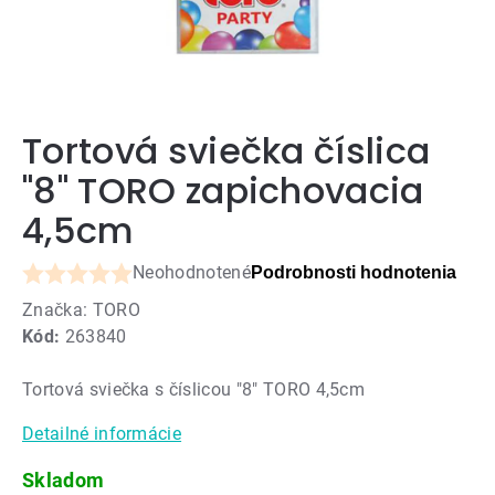
Tortová sviečka číslica
"8" TORO zapichovacia
4,5cm
Neohodnotené
Podrobnosti hodnotenia
Priemerné
Značka:
TORO
hodnotenie
Kód:
263840
produktu
je
Tortová sviečka s číslicou "8" TORO 4,5cm
0,0
z
Detailné informácie
5
hviezdičiek.
Skladom