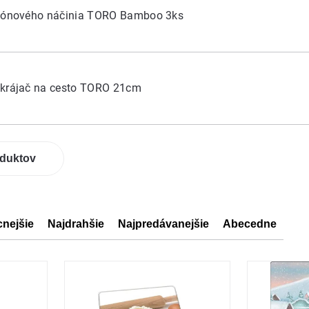
ikónového náčinia TORO Bamboo 3ks
 krájač na cesto TORO 21cm
oduktov
cnejšie
Najdrahšie
Najpredávanejšie
Abecedne
ov