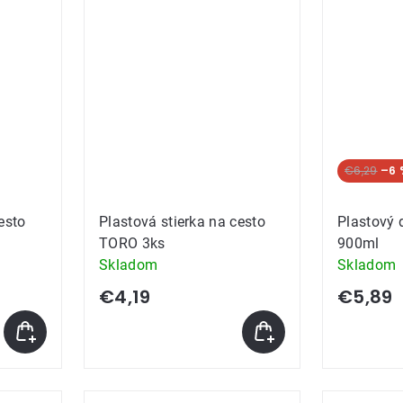
€6,29
–6 
esto
Plastová stierka na cesto
Plastový 
TORO 3ks
900ml
Skladom
Skladom
€4,19
€5,89