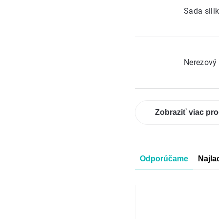
Sada sil
Nerezový
Zobraziť viac pr
Radenie
Odporúčame
Najla
produkt
Výpis