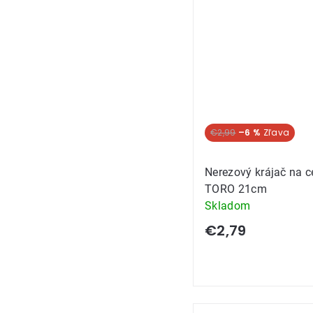
€2,99
–6 %
Nerezový krájač na c
TORO 21cm
Skladom
€2,79