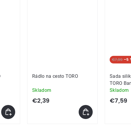
€7,99
–5 
O
Rádlo na cesto TORO
Sada sili
TORO Ba
Skladom
Skladom
€2,39
€7,59