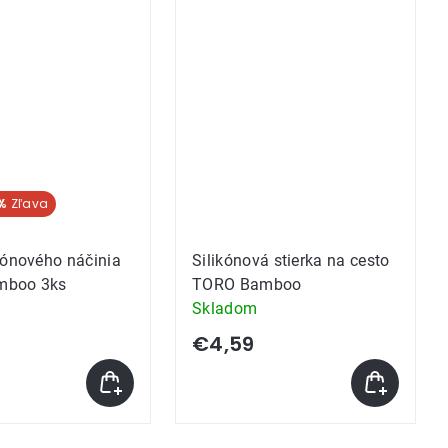
%
kónového náčinia
Silikónová stierka na cesto
mboo 3ks
TORO Bamboo
Skladom
€4,59