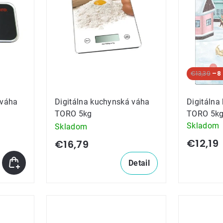
ov
€13,39
–8
 váha
Digitálna kuchynská váha
Digitálna
TORO 5kg
TORO 5kg
Skladom
Skladom
€12,19
€16,79
Detail