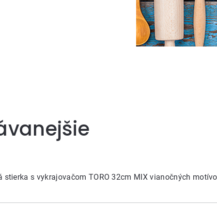
ávanejšie
vá stierka s vykrajovačom TORO 32cm MIX vianočných motív