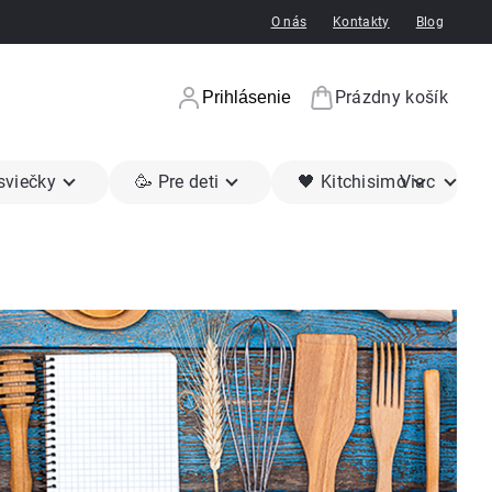
O nás
Kontakty
Blog
Prázdny košík
Prihlásenie
Nákupný koší
 sviečky
🥳 Pre deti
🖤 Kitchisimo
Viac