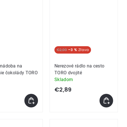
€2,99
–3 %
 nádoba na
Nerezové rádlo na cesto
nie čokolády TORO
TORO dvojité
Skladom
€2,89