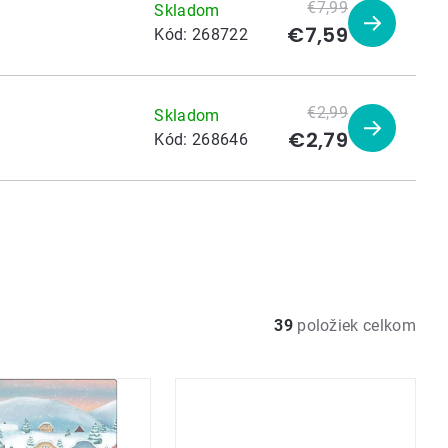
€7,99
Skladom
€7,59
Zobraziť
Kód:
268722
produkt
€2,99
Skladom
€2,79
Zobraziť
Kód:
268646
produkt
39
položiek celkom