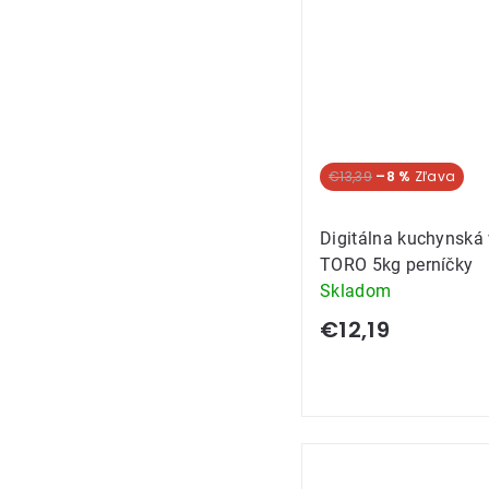
€13,39
–8 %
Digitálna kuchynská
TORO 5kg perníčky
Skladom
€12,19