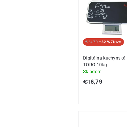
produkt
€24,79
–32 %
Digitálna kuchynská
TORO 10kg
Skladom
€16,79