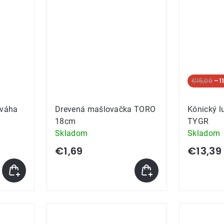
€15,09
–1
 váha
Drevená mašlovačka TORO
Kónický l
18cm
TYGR
Skladom
Skladom
€1,69
€13,39