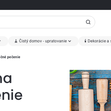
🧹 Čistý domov - upratovanie
🕯 Dekorácie a
očné pečenie
na
nie