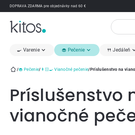
Prejsť
DOPRAVA ZDARMA pre objednávky nad 60 €
na
obsah
🍳 Varenie
🧁 Pečenie
🍴 Jedáleň
/
🧁 Pečenie
/
👨🏻‍🍳 Vianočné pečenie
/
Príslušenstvo na vian
Domov
Príslušenstvo 
vianočné peče