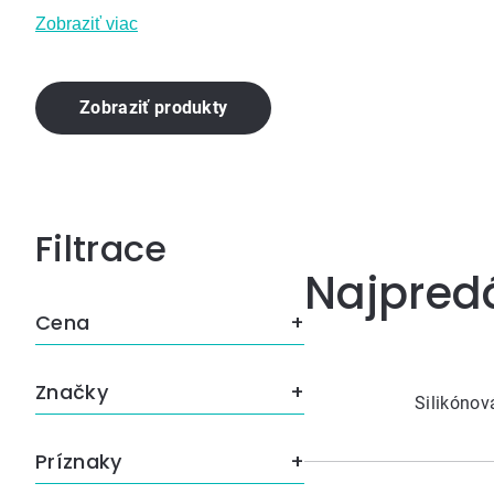
Zobraziť viac
Zobraziť produkty
Bočný
Najpred
panel
Cena
Značky
Silikóno
Príznaky