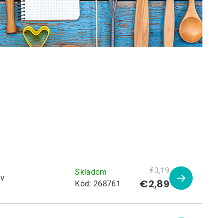
€3,19
Skladom
ov
€2,89
Zobraziť
Kód:
268761
produkt