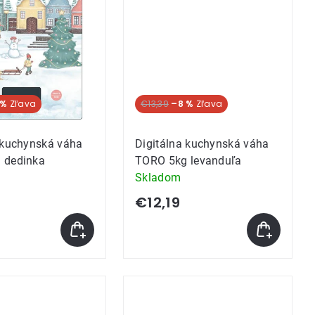
 %
€13,39
–8 %
 kuchynská váha
Digitálna kuchynská váha
 dedinka
TORO 5kg levanduľa
Skladom
€12,19