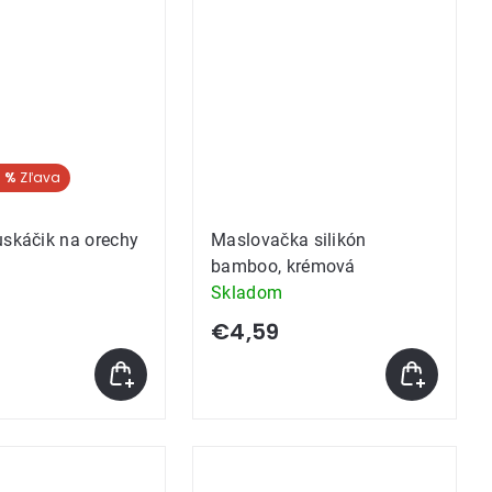
1 %
uskáčik na orechy
Maslovačka silikón
bamboo, krémová
Skladom
€4,59