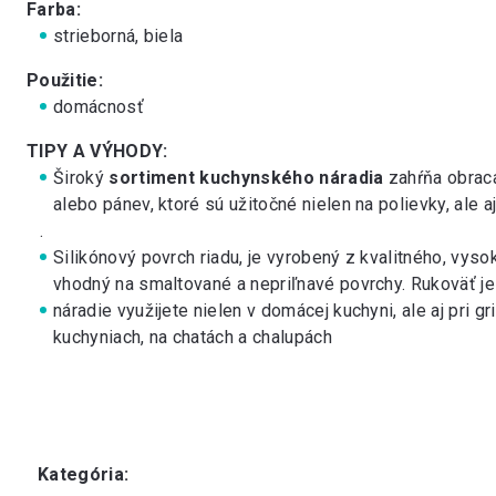
Farba:
strieborná, biela
Použitie:
domácnosť
TIPY A VÝHODY:
Široký
sortiment kuchynského náradia
zahŕňa
obrac
alebo
pánev
, ktoré sú užitočné nielen na polievky, ale a
.
Silikónový povrch riadu, je vyrobený z kvalitného, vys
vhodný na smaltované a nepriľnavé povrchy. Rukoväť j
náradie využijete nielen v domácej kuchyni, ale aj pri g
kuchyniach, na chatách a chalupách
Kategória
: