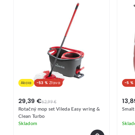
Akcia
-53 %
-5 %
29,39 €
13,8
62,99 €
Rotačný mop set Vileda Easy wring &
Smalt
Clean Turbo
Skladom
Skla