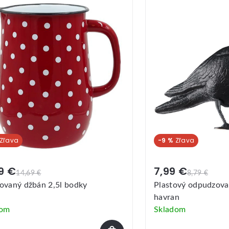
-9 %
9 €
7,99 €
14,69 €
8,79 €
ovaný džbán 2,5l bodky
Plastový odpudzov
havran
dom
Skladom