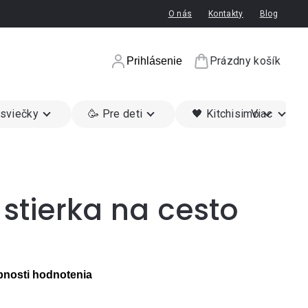
O nás
Kontakty
Blog
Prázdny košík
Prihlásenie
Nákupný koší
 sviečky
🥳 Pre deti
🖤 Kitchisimo
Viac
 stierka na cesto
nosti hodnotenia