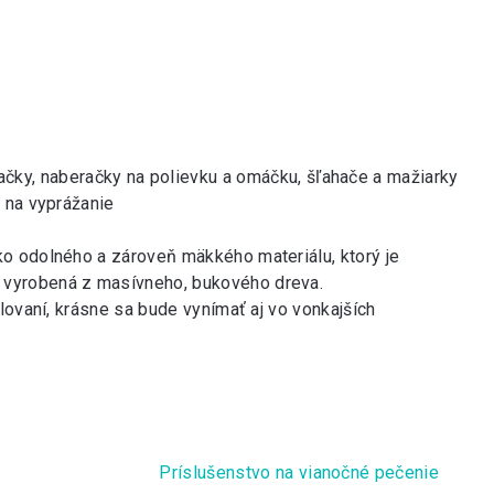
ačky
,
naberačky na polievku
a omáčku,
šľahače a mažiarky
j na vyprážanie
oko odolného a zároveň mäkkého materiálu, ktorý je
e vyrobená z masívneho, bukového dreva.
rilovaní, krásne sa bude vynímať aj vo vonkajších
Príslušenstvo na vianočné pečenie