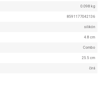
0.098 kg
8591177042136
silikón
4.8 cm
Combo
25.5 cm
čirá