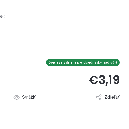
ORO
Doprava zdarma
pre objednávky nad 60 €
€3,19
Strážiť
Zdieľať