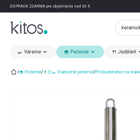
Prejsť
DOPRAVA ZDARMA pre objednávky nad 60 €
na
obsah
🍳 Varenie
🧁 Pečenie
🍴 Jedáleň
/
🧁 Pečenie
/
👨🏻‍🍳 Vianočné pečenie
/
Príslušenstvo na via
Domov