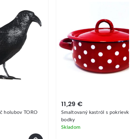
11,29 €
ač holubov TORO
Smaltovaný kastról s pokrievkou 1
bodky
Skladom