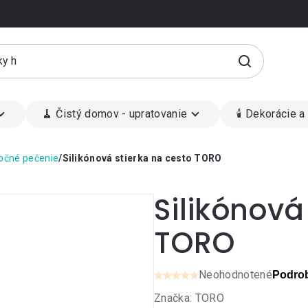
🧹 Čistý domov - upratovanie
🕯 Dekorácie a
nočné pečenie
/
Silikónová stierka na cesto TORO
Silikónová
TORO
Neohodnotené
Podrob
Priemerné
Značka:
TORO
hodnotenie