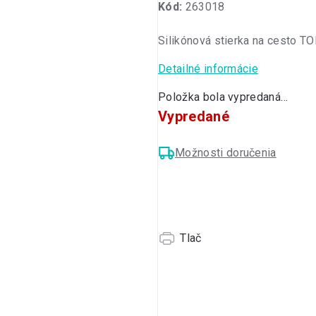
Kód:
263018
produktu
je
Silikónová stierka na cesto T
0,0
z
Detailné informácie
5
hviezdičiek.
Položka bola vypredaná…
Vypredané
Možnosti doručenia
Tlač