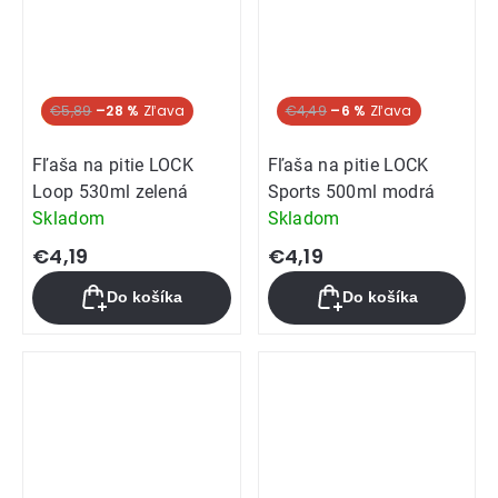
Akcia
€5,89
–28 %
€4,49
–6 %
Fľaša na pitie LOCK
Fľaša na pitie LOCK
Loop 530ml zelená
Sports 500ml modrá
Skladom
Skladom
€4,19
€4,19
Do košíka
Do košíka