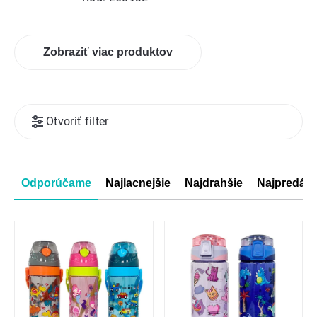
Zobraziť viac produktov
Výpis
Otvoriť filter
produktov
Radenie
Odporúčame
Najlacnejšie
Najdrahšie
Najpredáva
produktov