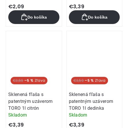
hodnotenie
€2,09
€3,39
produktu
Do košíka
Do košíka
je
5,0
z
5
hviezdičiek.
€3,59
–5 %
€3,59
–5 %
Sklenená fľaša s
Sklenená fľaša s
patentným uzáverom
patentným uzáverom
TORO 1l citrón
TORO 1l dedinka
Skladom
Skladom
€3,39
€3,39