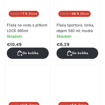
€11,29
–7 %
€12,19
–48 %
Fľaša na vodu s pítkom
Fľaša športová, činka,
LOCK 680ml
objem 560 ml, modrá
Skladom
Skladom
€10,49
€6,29
Do košíka
Do košíka
€7,59
–11 %
€7,09
–5 %