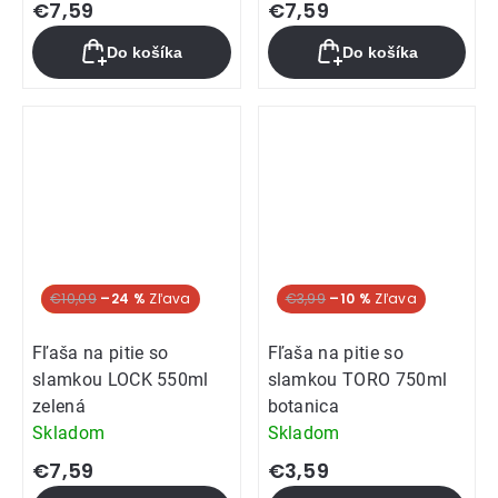
€7,59
€7,59
Do košíka
Do košíka
Akcia
€10,09
–24 %
€3,99
–10 %
Fľaša na pitie so
Fľaša na pitie so
slamkou LOCK 550ml
slamkou TORO 750ml
zelená
botanica
Skladom
Skladom
€7,59
€3,59