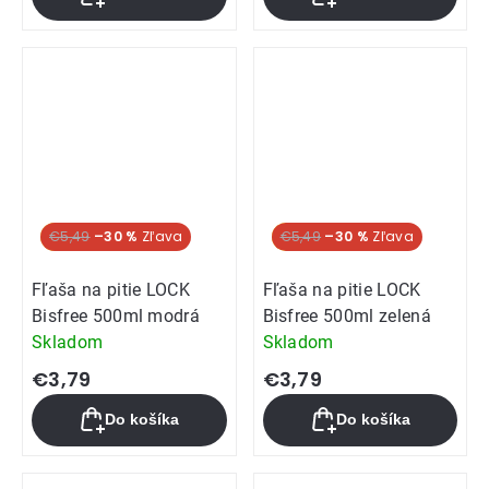
Akcia
€5,49
–30 %
Akcia
€5,49
–30 %
Fľaša na pitie LOCK
Fľaša na pitie LOCK
Bisfree 500ml modrá
Bisfree 500ml zelená
Skladom
Skladom
€3,79
€3,79
Do košíka
Do košíka