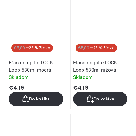
Akcia
€5,89
–28 %
Akcia
€5,89
–28 %
Fľaša na pitie LOCK
Fľaša na pitie LOCK
Loop 530ml modrá
Loop 530ml ružová
Skladom
Skladom
€4,19
€4,19
Do košíka
Do košíka