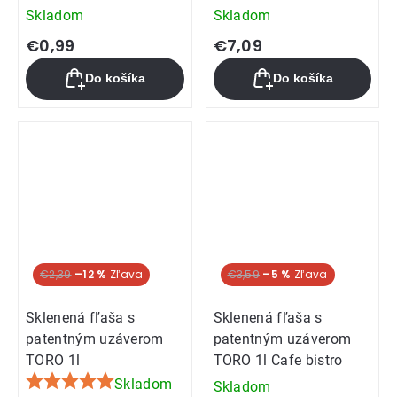
Skladom
Skladom
€0,99
€7,09
Do košíka
Do košíka
€2,39
–12 %
€3,59
–5 %
Sklenená fľaša s
Sklenená fľaša s
patentným uzáverom
patentným uzáverom
TORO 1l
TORO 1l Cafe bistro
Skladom
Skladom
Priemerné