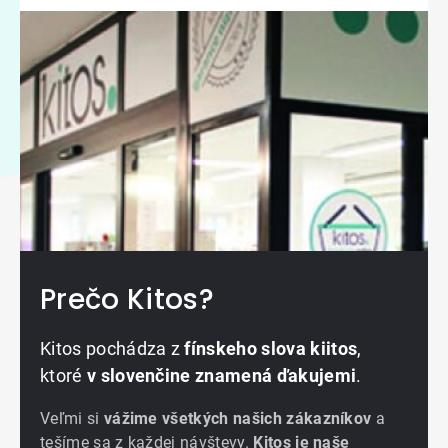
Prečo Kitos?
Kitos pochádza z
fínskeho slova kiitos
,
ktoré
v slovenčine znamená ďakujemi
.
Veľmi si
vážime všetkých našich zákazníkov
a
tešíme sa z každej návštevy.
Kitos je naše