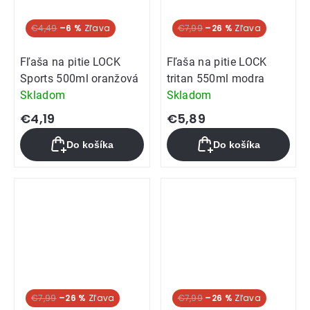
€4,49
–6 %
Akcia
€7,99
–26 %
Fľaša na pitie LOCK
Fľaša na pitie LOCK
Sports 500ml oranžová
tritan 550ml modra
Skladom
Skladom
€4,19
€5,89
Do košíka
Do košíka
Akcia
€7,99
–26 %
Akcia
€7,99
–26 %