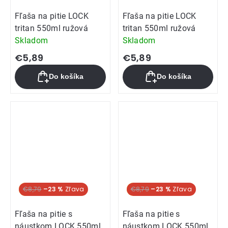
Fľaša na pitie LOCK
Fľaša na pitie LOCK
tritan 550ml ružová
tritan 550ml ružová
Skladom
Skladom
€5,89
€5,89
Do košíka
Do košíka
Akcia
€8,79
–23 %
Akcia
€8,79
–23 %
Fľaša na pitie s
Fľaša na pitie s
náustkom LOCK 550ml
náustkom LOCK 550ml