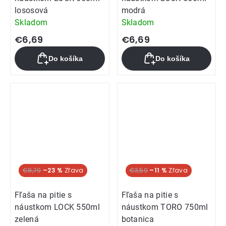
lososová
modrá
Skladom
Skladom
€6,69
€6,69
Do košíka
Do košíka
Akcia
€8,79
–23 %
€3,59
–11 %
Fľaša na pitie s
Fľaša na pitie s
náustkom LOCK 550ml
náustkom TORO 750ml
zelená
botanica