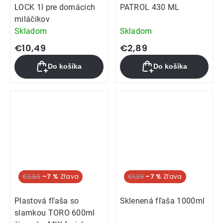
LOCK 1l pre domácich
PATROL 430 ML
miláčikov
Skladom
Skladom
€10,49
€2,89
Do košíka
Do košíka
€2,59
–7 %
€1,29
–7 %
Plastová fľaša so
Sklenená fľaša 1000ml
slamkou TORO 600ml