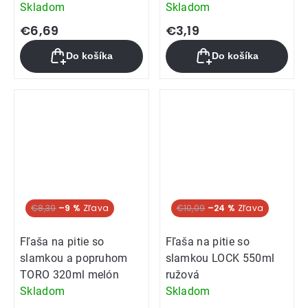
Skladom
Skladom
€6,69
€3,19
Do košíka
Do košíka
€8,39
–9 %
Akcia
€10,09
–24 %
Fľaša na pitie so
Fľaša na pitie so
slamkou a popruhom
slamkou LOCK 550ml
TORO 320ml melón
ružová
Skladom
Skladom