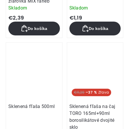
žiarovka MIX farieb
Skladom
Skladom
€2,39
€1,19
Do košíka
Do košíka
€11,29
–37 %
Sklenená fľaša 500ml
Sklenená fľaša na čaj
TORO 165ml+90ml
borosilikátové dvojité
sklo