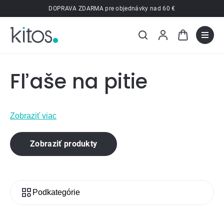
Prejsť
DOPRAVA ZDARMA pre objednávky nad 60 €
na
obsah
Fľaše na pitie
Zobraziť viac
Zobraziť produkty
Podkategórie