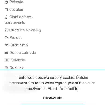
🧁 Pečenie
🍴 Jedáleň
🧹 Čistý domov -
upratovanie
🕯 Dekorácie a sviečky
🥳 Pre deti
🖤 Kitchisimo
🏡 Dom a záhrada
👍🏻 Kolekcie
🆕 Novinky
Akčná ponuka
Tento web používa súbory cookie. Ďalším
Značky
prechádzaním tohto webu vyjadrujete súhlas s ich
Podporujeme
používaním. Viac informácií
tu
.
Nastavenie