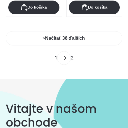
Do košíka
Do košíka
Ovládacie
Načítať 36 ďalších
prvky
výpisu
Stránkovanie
1
2
Vitajte v našom
obchode