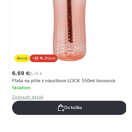
Akcia
-30 %
3,79 €
5,49 €
Fľaša na pitie LOCK Bisfree 500ml zelená
Skladom
Zobrazit detail
Do košíka