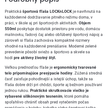
Praktická
športová fľaša LOCKnLOCK
je navrhnutá na
každodenné dodržiavanie pitného režimu doma, v
práci, v škole aj pri športových aktivitách.
Objem
550ml
poskytuje dostatok priestoru pre vodu, domácu
malinovku, ľadový čaj alebo obľúbený športový nápoj a
zároveň si fľaša zachováva kompaktné rozmery
vhodné na každodenné prenášanie. Moderné zelené
prevedenie pôsobí sviežo a športovo a skvele sa
hodí
pre aktívny životný štýl.
Veľkou prednosťou fľaše je
ergonomicky tvarované
telo pripomínajúce presýpacie hodiny
. Zúžená stredná
časť zaisťuje pohodlnejší a istejší úchop, takže sa
fľaša dobre drží pri chôdzi, športe aj bežnom používaní
jednou rukou.
Praktické skrutkovacie viečko je
vybavené silikónovým tesnením
, ktoré pomáha
spoľahlivo chrániť obsah pred vytečením počas
prenášania v batohu, kabelke alebo športovej taške.