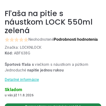
Fľaša na pitie s
náustkom LOCK 550ml
zelená
Neohodnotené
Podrobnosti hodnotenia
Priemerné
Značka:
LOCKNLOCK
hodnotenie
Kód:
ABF638G
produktu
je
Športová fľaša s
viečkom s náustkom a pútkom
0,0
Jednoduché
napitie jednou rukou
z
5
Detailné informácie
hviezdičiek.
Skladom
11.8.2026