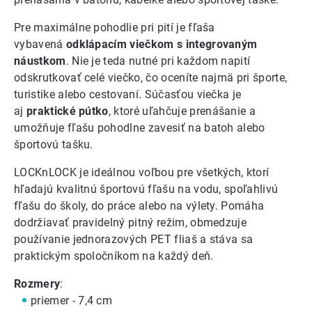
Pre maximálne pohodlie pri pití je fľaša
vybavená
odklápacím viečkom s integrovaným
náustkom
. Nie je teda nutné pri každom napití
odskrutkovať celé viečko, čo oceníte najmä pri športe,
turistike alebo cestovaní. Súčasťou viečka je
aj
praktické pútko
, ktoré uľahčuje prenášanie a
umožňuje fľašu pohodlne zavesiť na batoh alebo
športovú tašku.
LOCKnLOCK je ideálnou voľbou pre všetkých, ktorí
hľadajú kvalitnú športovú fľašu na vodu, spoľahlivú
fľašu do školy, do práce alebo na výlety. Pomáha
dodržiavať pravidelný pitný režim, obmedzuje
používanie jednorazových PET fliaš a stáva sa
praktickým spoločníkom na každý deň.
Rozmery
:
priemer - 7,4 cm