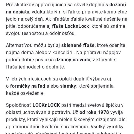
Pre školákov aj pracujúcich sa skvele dopĺňa s
dózami
na desiatu
, vďaka ktorým si ľahko pripravíte kompletné
jedlo na celý deň. Ak hľadáte ďalšie kvalitné riešenie na
pitie, odporúčame aj
fľaše LocknLock
, ktoré sú známe
svojou tesnosťou a odolnosťou.
Alternatívou môžu byť aj
sklenené fľaše
, ktoré oceníte
najmä doma alebo v kancelárii. Na prípravu nápojov
potom dobre poslúžia
džbány na vodu
, z ktorých si
fľašu jednoducho doplníte.
V letných mesiacoch sa oplatí doplniť výbavu aj
o
formičky na ľad
alebo
slamky
, ktoré spríjemnia
každé osvieženie.
Spoločnosť
LOCKnLOCK
patrí medzi svetovú špičku v
oblasti uchovávania potravín. Už
od roku 1978
vyvíja
produkty, ktoré vynikajú nielen šikovným dizajnom, ale
aj mimoriadnou kvalitou spracovania. Všetky výrobky
prechádzajú náročnými testami tesnosti, odolnosti a