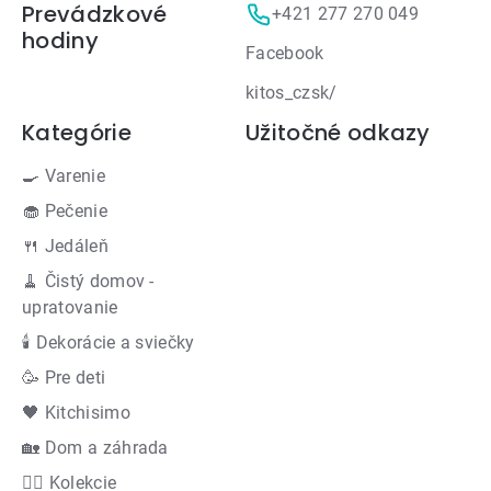
Prevádzkové
+421 277 270 049
hodiny
Facebook
kitos_czsk/
Kategórie
Užitočné odkazy
🍳 Varenie
🧁 Pečenie
🍴 Jedáleň
🧹 Čistý domov -
upratovanie
🕯 Dekorácie a sviečky
🥳 Pre deti
🖤 Kitchisimo
🏡 Dom a záhrada
👍🏻 Kolekcie