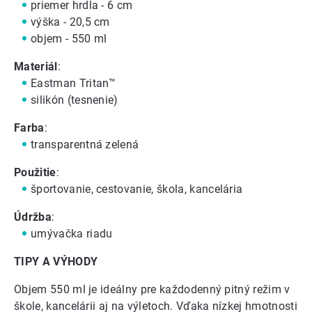
priemer hrdla - 6 cm
výška - 20,5 cm
objem - 550 ml
Materiál
:
Eastman Tritan™
silikón (tesnenie)
Farba
:
transparentná zelená
Použitie
:
športovanie, cestovanie, škola, kancelária
Údržba
:
umývačka riadu
TIPY A VÝHODY
Objem 550 ml je ideálny pre každodenný pitný režim v
škole, kancelárii aj na výletoch. Vďaka nízkej hmotnosti