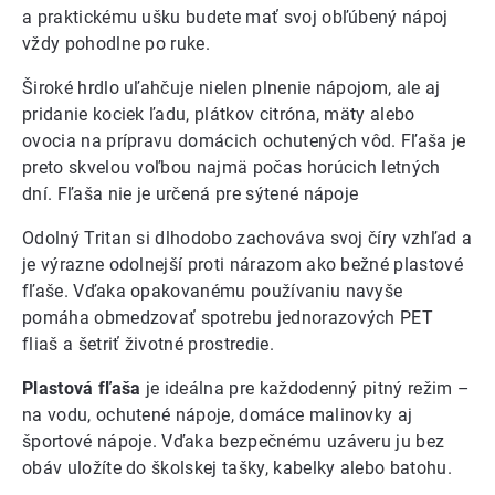
a praktickému ušku budete mať svoj obľúbený nápoj
vždy pohodlne po ruke.
Široké hrdlo uľahčuje nielen plnenie nápojom, ale aj
pridanie kociek ľadu, plátkov citróna, mäty alebo
ovocia na prípravu domácich ochutených vôd. Fľaša je
preto skvelou voľbou najmä počas horúcich letných
dní. Fľaša nie je určená pre sýtené nápoje
Odolný Tritan si dlhodobo zachováva svoj číry vzhľad a
je výrazne odolnejší proti nárazom ako bežné plastové
fľaše. Vďaka opakovanému používaniu navyše
pomáha obmedzovať spotrebu jednorazových PET
fliaš a šetriť životné prostredie.
Plastová fľaša
je ideálna pre každodenný pitný režim –
na vodu, ochutené nápoje, domáce malinovky aj
športové nápoje. Vďaka bezpečnému uzáveru ju bez
obáv uložíte do školskej tašky, kabelky alebo batohu.