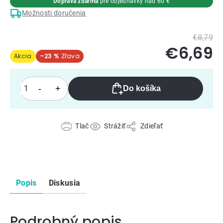
Doprava zdarma
pre objednávky nad 60 €
Možnosti doručenia
€8,79
€6,69
Akcia
–23 %
Do košíka
Tlač
Strážiť
Zdieľať
Popis
Diskusia
Podrobný popis