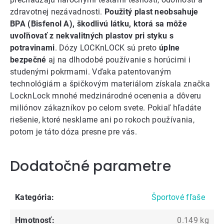
zdravotnej nezávadnosti.
Použitý plast neobsahuje
BPA (Bisfenol A), škodlivú látku, ktorá sa môže
uvoľňovať z nekvalitných plastov pri styku s
potravinami
. Dózy LOCKnLOCK sú preto
úplne
bezpečné
aj na dlhodobé používanie s horúcimi i
studenými pokrmami. Vďaka patentovaným
technológiám a špičkovým materiálom získala značka
LocknLock mnohé medzinárodné ocenenia a dôveru
miliónov zákazníkov po celom svete. Pokiaľ hľadáte
riešenie, ktoré nesklame ani po rokoch používania,
potom je táto dóza presne pre vás.
Dodatočné parametre
Kategória
:
Športové fľaše
Hmotnosť
:
0.149 kg