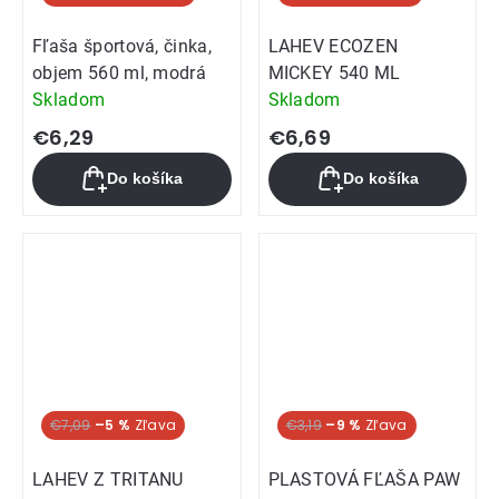
Fľaša športová, činka,
LAHEV ECOZEN
objem 560 ml, modrá
MICKEY 540 ML
Skladom
Skladom
€6,29
€6,69
Do košíka
Do košíka
€7,09
–5 %
€3,19
–9 %
LAHEV Z TRITANU
PLASTOVÁ FĽAŠA PAW