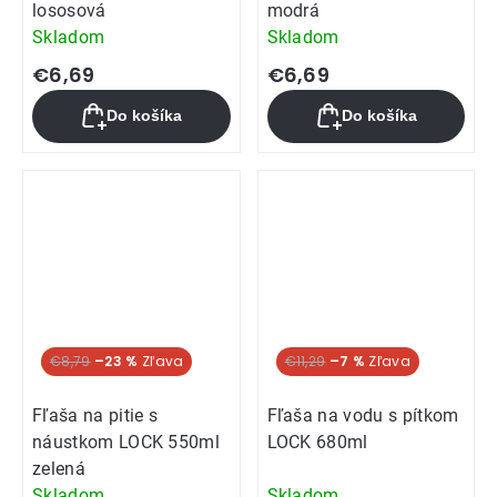
lososová
modrá
Skladom
Skladom
€6,69
€6,69
Do košíka
Do košíka
Akcia
€8,79
–23 %
€11,29
–7 %
Fľaša na pitie s
Fľaša na vodu s pítkom
náustkom LOCK 550ml
LOCK 680ml
zelená
Skladom
Skladom