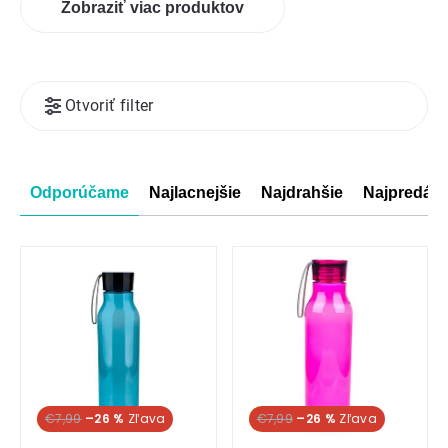
Zobraziť viac produktov
Výpis
Otvoriť filter
produktov
Radenie
Odporúčame
Najlacnejšie
Najdrahšie
Najpredáva
produktov
Akcia
€7,99
–26 %
Akcia
€7,99
–26 %