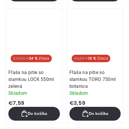
Akcia
€10,09
–24 %
€3,99
–10 %
Fľaša na pitie so
Fľaša na pitie so
slamkou LOCK 550ml
slamkou TORO 750ml
zelená
botanica
Skladom
Skladom
€7,59
€3,59
Do košíka
Do košíka