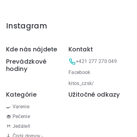
Instagram
Zápätie
Kde nás nájdete
Kontakt
Prevádzkové
+421 277 270 049
hodiny
Facebook
kitos_czsk/
Kategórie
Užitočné odkazy
🍳 Varenie
🧁 Pečenie
🍴 Jedáleň
🧹 Čistý domov -