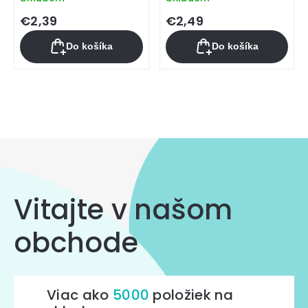
€2,39
€2,49
Do košíka
Do košíka
Ovládacie
prvky
výpisu
Vitajte v našom
obchode
Viac ako
5000
položiek na