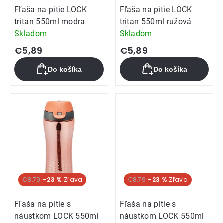
Fľaša na pitie LOCK
Fľaša na pitie LOCK
tritan 550ml modra
tritan 550ml ružová
Skladom
Skladom
€5,89
€5,89
Do košíka
Do košíka
Akcia
€8,79
–23 %
Akcia
€8,79
–23 %
Fľaša na pitie s
Fľaša na pitie s
náustkom LOCK 550ml
náustkom LOCK 550ml