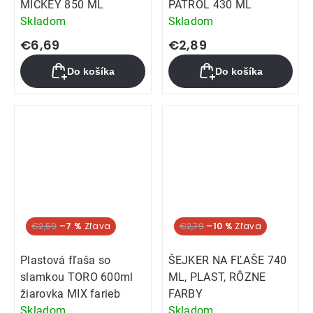
MICKEY 850 ML
PATROL 430 ML
Skladom
Skladom
€6,69
€2,89
Do košíka
Do košíka
€2,59
–7 %
€2,79
–10 %
Plastová fľaša so
ŠEJKER NA FĽAŠE 740
slamkou TORO 600ml
ML, PLAST, RÔZNE
žiarovka MIX farieb
FARBY
Skladom
Skladom