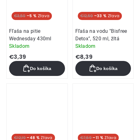
€3,59
–5 %
€12,59
–33 %
Fľaša na pitie
Fľaša na vodu "Bisfree
Wednesday 430ml
Detox", 520 ml, žltá
Skladom
Skladom
€3,39
€8,39
Do košíka
Do košíka
€12,19
–48 %
€7,59
–11 %