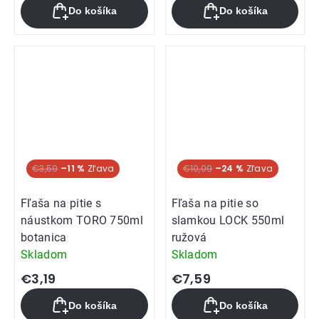
Do košíka
Do košíka
€3,59
–11 %
Akcia
€10,09
–24 %
Fľaša na pitie s
Fľaša na pitie so
náustkom TORO 750ml
slamkou LOCK 550ml
botanica
ružová
Skladom
Skladom
€3,19
€7,59
Do košíka
Do košíka