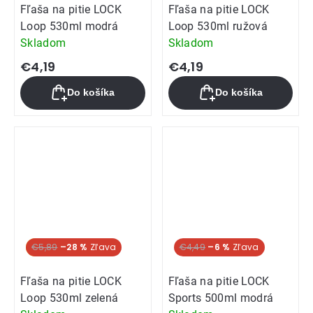
Fľaša na pitie LOCK
Fľaša na pitie LOCK
Loop 530ml modrá
Loop 530ml ružová
Skladom
Skladom
€4,19
€4,19
Do košíka
Do košíka
Akcia
€5,89
–28 %
€4,49
–6 %
Fľaša na pitie LOCK
Fľaša na pitie LOCK
Loop 530ml zelená
Sports 500ml modrá