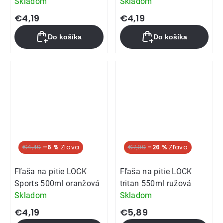
Skladom
Skladom
€4,19
€4,19
Do košíka
Do košíka
€4,49
–6 %
Akcia
€7,99
–26 %
Fľaša na pitie LOCK
Fľaša na pitie LOCK
Sports 500ml oranžová
tritan 550ml ružová
Skladom
Skladom
€4,19
€5,89