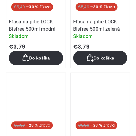
Akcia
€5,49
–30 %
Akcia
€5,49
–30 %
Fľaša na pitie LOCK
Fľaša na pitie LOCK
Bisfree 500ml modrá
Bisfree 500ml zelená
Skladom
Skladom
€3,79
€3,79
Do košíka
Do košíka
Akcia
€5,89
–28 %
Akcia
€5,89
–28 %