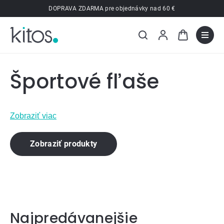
Prejsť
DOPRAVA ZDARMA pre objednávky nad 60 €
na
obsah
Športové fľaše
Zobraziť viac
Zobraziť produkty
Najpredávanejšie