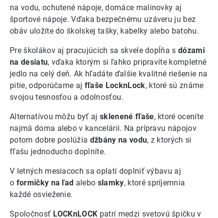
na vodu, ochutené nápoje, domáce malinovky aj
športové nápoje. Vďaka bezpečnému uzáveru ju bez
obáv uložíte do školskej tašky, kabelky alebo batohu.
Pre školákov aj pracujúcich sa skvele dopĺňa s
dózami
na desiatu
, vďaka ktorým si ľahko pripravíte kompletné
jedlo na celý deň. Ak hľadáte ďalšie kvalitné riešenie na
pitie, odporúčame aj
fľaše LocknLock
, ktoré sú známe
svojou tesnosťou a odolnosťou.
Alternatívou môžu byť aj
sklenené fľaše
, ktoré oceníte
najmä doma alebo v kancelárii. Na prípravu nápojov
potom dobre poslúžia
džbány na vodu
, z ktorých si
fľašu jednoducho doplníte.
V letných mesiacoch sa oplatí doplniť výbavu aj
o
formičky na ľad
alebo
slamky
, ktoré spríjemnia
každé osvieženie.
Spoločnosť
LOCKnLOCK
patrí medzi svetovú špičku v