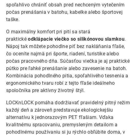
spoľahlivo chrániť obsah pred nechceným vytečením
počas prenášania v batohu, kabelke alebo športovej
taške.
O maximálny komfort pri pití sa stará
praktické
odklápacie viečko so silikónovou slamkou
.
Nápoj tak môžete pohodlne piť bez nakláňania fľaše,
čo oceníte najmä pri športe, riadení, turistike alebo
počas pracovného dňa. Súčasťou viečka je aj praktické
pútko pre ľahké prenášanie alebo zavesenie na batoh.
Kombinácia pohodlného pitia, spoľahlivého tesnenia a
ergonomického tvaru robí z tejto fľaše ideálneho
spoločníka pre aktívny životný štýl.
LOCKnLOCK pomáha dodržiavať pravidelný pitný režim
každý deň a zároveň predstavuje ekologickejšiu
alternatívu k jednorazovým PET fľašiam. Vďaka
kvalitnému spracovaniu, premysleným detailom a
pohodlnému používaniu si ju rýchlo obľúbite doma, v