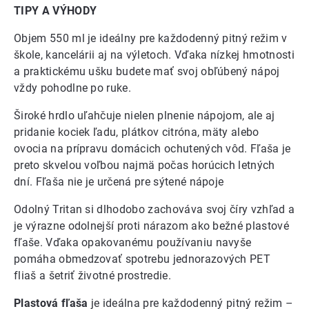
TIPY A VÝHODY
Objem 550 ml je ideálny pre každodenný pitný režim v
škole, kancelárii aj na výletoch. Vďaka nízkej hmotnosti
a praktickému ušku budete mať svoj obľúbený nápoj
vždy pohodlne po ruke.
Široké hrdlo uľahčuje nielen plnenie nápojom, ale aj
pridanie kociek ľadu, plátkov citróna, mäty alebo
ovocia na prípravu domácich ochutených vôd. Fľaša je
preto skvelou voľbou najmä počas horúcich letných
dní. Fľaša nie je určená pre sýtené nápoje
Odolný Tritan si dlhodobo zachováva svoj číry vzhľad a
je výrazne odolnejší proti nárazom ako bežné plastové
fľaše. Vďaka opakovanému používaniu navyše
pomáha obmedzovať spotrebu jednorazových PET
fliaš a šetriť životné prostredie.
Plastová fľaša
je ideálna pre každodenný pitný režim –