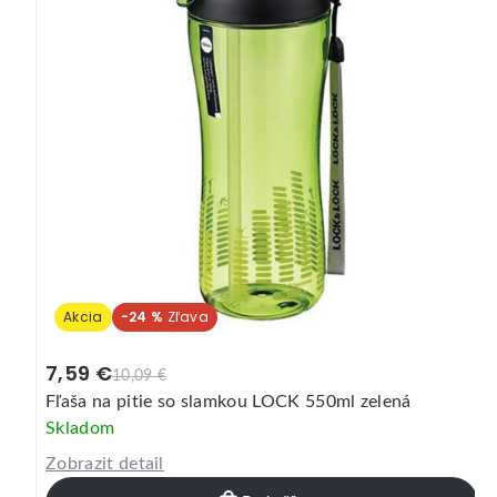
Akcia
-28 %
4,19 €
5,89 €
Fľaša na pitie LOCK Loop 530ml ružová
Skladom
Zobrazit detail