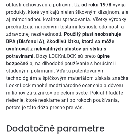
oblasti uchovávania potravín. Už
od roku 1978
vyvíja
produkty, ktoré vynikajú nielen šikovným dizajnom, ale
aj mimoriadnou kvalitou spracovania. Všetky výrobky
prechádzajú náročnými testami tesnosti, odolnosti a
zdravotnej nezávadnosti.
Použitý plast neobsahuje
BPA (Bisfenol A), škodlivú látku, ktorá sa môže
uvoľňovať z nekvalitných plastov pri styku s
potravinami
. Dózy LOCKnLOCK sú preto
úplne
bezpečné
aj na dlhodobé používanie s horúcimi i
studenými pokrmami. Vďaka patentovaným
technológiám a špičkovým materiálom získala značka
LocknLock mnohé medzinárodné ocenenia a dôveru
miliónov zákazníkov po celom svete. Pokiaľ hľadáte
riešenie, ktoré nesklame ani po rokoch používania,
potom je táto dóza presne pre vás.
Dodatočné parametre