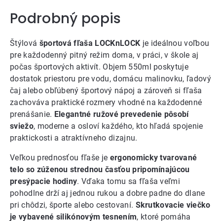
Podrobný popis
Štýlová
športová fľaša LOCKnLOCK
je ideálnou voľbou
pre každodenný pitný režim doma, v práci, v škole aj
počas športových aktivít. Objem 550ml poskytuje
dostatok priestoru pre vodu, domácu malinovku, ľadový
čaj alebo obľúbený športový nápoj a zároveň si fľaša
zachováva praktické rozmery vhodné na každodenné
prenášanie.
Elegantné ružové prevedenie pôsobí
sviežo
, moderne a osloví každého, kto hľadá spojenie
praktickosti a atraktívneho dizajnu.
Veľkou prednosťou fľaše je
ergonomicky tvarované
telo so zúženou strednou časťou pripomínajúcou
presýpacie hodiny
. Vďaka tomu sa fľaša veľmi
pohodlne drží aj jednou rukou a dobre padne do dlane
pri chôdzi, športe alebo cestovaní.
Skrutkovacie viečko
je vybavené silikónovým tesnením
, ktoré pomáha