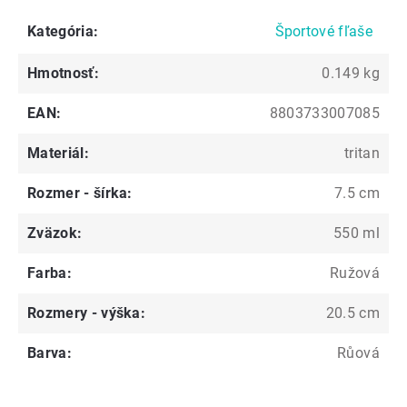
Kategória
:
Športové fľaše
Hmotnosť
:
0.149 kg
EAN
:
8803733007085
Materiál
:
tritan
Rozmer - šírka
:
7.5 cm
Zväzok
:
550 ml
Farba
:
Ružová
Rozmery - výška
:
20.5 cm
Barva
:
Růová