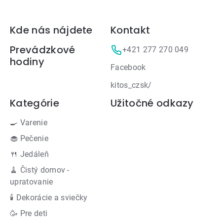
Zápätie
Kde nás nájdete
Kontakt
Prevádzkové
+421 277 270 049
hodiny
Facebook
kitos_czsk/
Kategórie
Užitočné odkazy
🍳 Varenie
🧁 Pečenie
🍴 Jedáleň
🧹 Čistý domov -
upratovanie
🕯 Dekorácie a sviečky
🥳 Pre deti