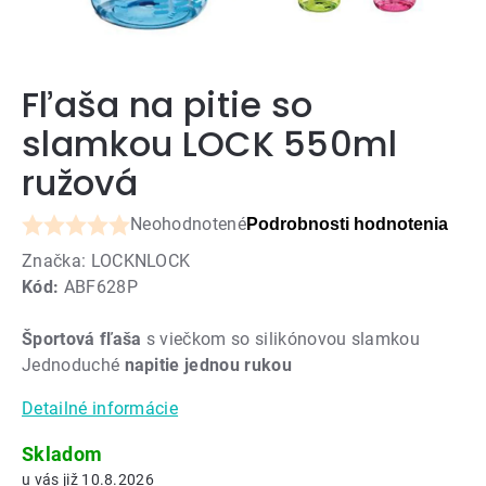
Fľaša na pitie so
slamkou LOCK 550ml
ružová
Neohodnotené
Podrobnosti hodnotenia
Priemerné
Značka:
LOCKNLOCK
hodnotenie
Kód:
ABF628P
produktu
je
Športová fľaša
s viečkom so silikónovou slamkou
0,0
Jednoduché
napitie jednou rukou
z
5
Detailné informácie
hviezdičiek.
Skladom
10.8.2026