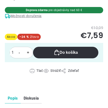
Doprava zdarma
pre objednávky nad 60 €
Možnosti doručenia
€10,09
€7,59
Akcia
–24 %
Do košíka
Tlač
Strážiť
Zdieľať
Popis
Diskusia