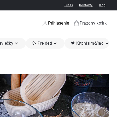
O nás
Kontakty
Blog
Prázdny košík
Prihlásenie
Nákupný koší
 sviečky
🥳 Pre deti
🖤 Kitchisimo
Viac