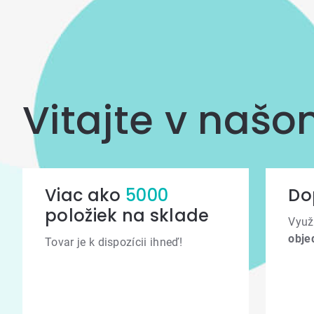
Vitajte v naš
Viac ako
5000
Do
položiek na sklade
Využ
obje
Tovar je k dispozícii ihneď!