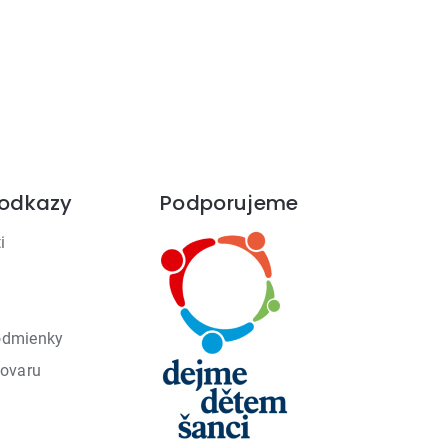
 odkazy
Podporujeme
i
odmienky
tovaru