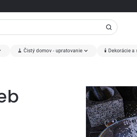
🧹 Čistý domov - upratovanie
🕯 Dekorácie a
ieb