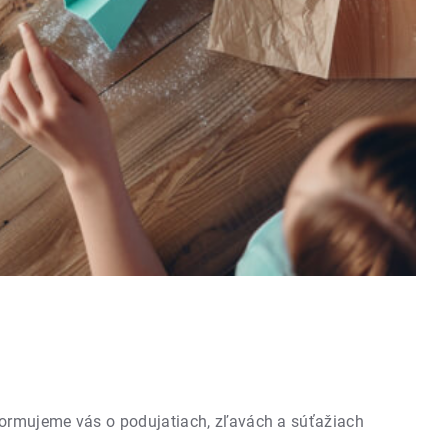
formujeme vás o podujatiach, zľavách a súťažiach