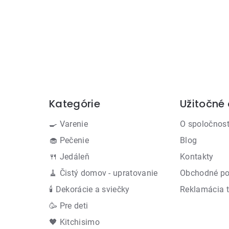
Kategórie
Užitočné
Preskočiť
kategórie
🍳 Varenie
O spoločnost
🧁 Pečenie
Blog
🍴 Jedáleň
Kontakty
🧹 Čistý domov - upratovanie
Obchodné p
🕯 Dekorácie a sviečky
Reklamácia 
🥳 Pre deti
🖤 Kitchisimo