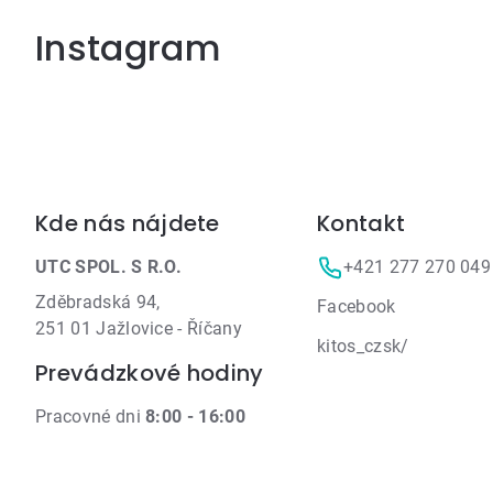
Instagram
Zápätie
Kde nás nájdete
Kontakt
UTC SPOL. S R.O.
+421 277 270 049
Zděbradská 94,
Facebook
251 01 Jažlovice - Říčany
kitos_czsk/
Prevádzkové hodiny
Pracovné dni
8:00 - 16:00