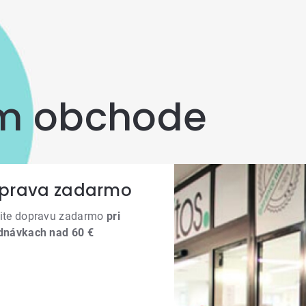
om obchode
prava zadarmo
ite dopravu zadarmo
pri
dnávkach nad 60 €