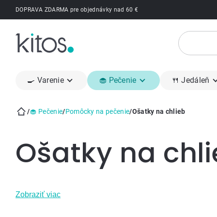
Prejsť
DOPRAVA ZDARMA pre objednávky nad 60 €
na
obsah
🍳 Varenie
🧁 Pečenie
🍴 Jedáleň
/
🧁 Pečenie
/
Pomôcky na pečenie
/
Ošatky na chlieb
Domov
Ošatky na chl
Zobraziť viac