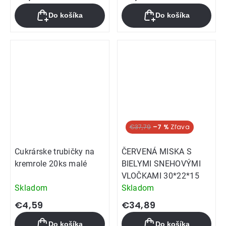
Do košíka
Do košíka
€37,79
–7 %
Cukrárske trubičky na
ČERVENÁ MISKA S
kremrole 20ks malé
BIELYMI SNEHOVÝMI
VLOČKAMI 30*22*15
Skladom
Skladom
€4,59
€34,89
Do košíka
Do košíka