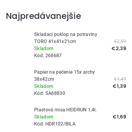
Najpredávanejšie
Skladací poklop na potraviny
TORO 41x41x21cm
€2,59
€2,39
Skladom
Kód:
268687
Papier na pečenie 15x archy
38x42cm
€1,49
€1,39
Skladom
Kód:
SA68830
Plastová misa HEIDRUN 1,4l.
€1,69
Skladom
Kód:
HDR102/BILA