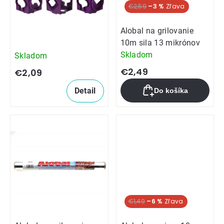
€2,59
–3 %
Alobal na grilovanie
10m sila 13 mikrónov
Skladom
Skladom
€2,49
€2,09
Detail
Do košíka
€1,49
–6 %