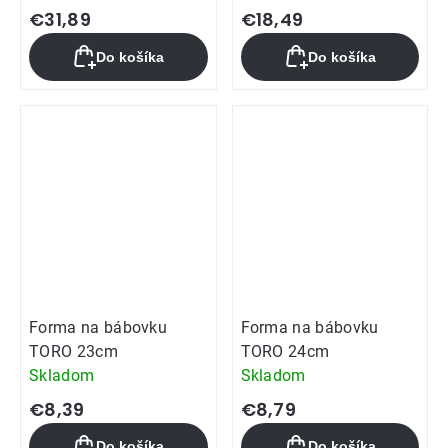
hodnotenie
€31,89
€18,49
produktu
Do košíka
Do košíka
je
5,0
z
5
hviezdičiek.
Forma na bábovku
Forma na bábovku
TORO 23cm
TORO 24cm
Skladom
Skladom
€8,39
€8,79
Do košíka
Do košíka