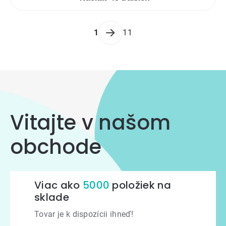
prvky
výpisu
Stránkovanie
1
11
Vitajte v našom
obchode
Viac ako
5000
položiek na
sklade
Tovar je k dispozícii ihneď!