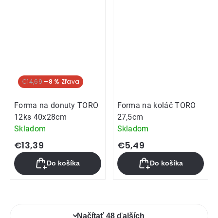
5
hviezdičiek.
€14,69
–8 %
Forma na donuty TORO
Forma na koláč TORO
12ks 40x28cm
27,5cm
Skladom
Skladom
€13,39
€5,49
Do košíka
Do košíka
Ovládacie
Načítať 48 ďalších