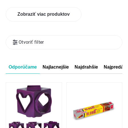
Zobraziť viac produktov
Výpis
Otvoriť filter
produktov
Radenie
Odporúčame
Najlacnejšie
Najdrahšie
Najpredáva
produktov