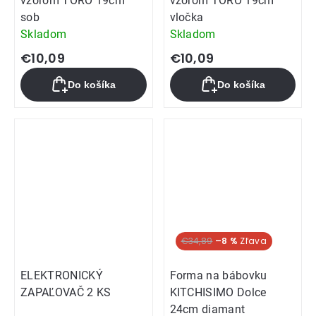
vzorom TORO 19cm
vzorom TORO 19cm
sob
vločka
Skladom
Skladom
€10,09
€10,09
Do košíka
Do košíka
€34,89
–8 %
ELEKTRONICKÝ
Forma na bábovku
ZAPAĽOVAČ 2 KS
KITCHISIMO Dolce
24cm diamant