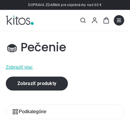
Prejsť
DOPRAVA ZDARMA pre objednávky nad 60 €
na
obsah
🧁 Pečenie
Zobraziť viac
Zobraziť produkty
Podkategórie