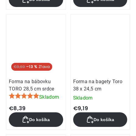
€9,69
–13 %
Forma na bábovku
Forma na bagety Toro
TORO 28,5 cm srdce
38 x 24,5 cm
Skladom
Skladom
Priemerné
hodnotenie
€8,39
€9,19
produktu
Do košíka
Do košíka
je
5,0
z