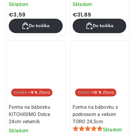
Skladom
Skladom
€3,59
€31,89
Do košíka
Do košíka
€34,89
–8 %
€21,39
–13 %
Forma na bábovku
Forma na bábovku s
KITCHISIMO Dolce
podnosom a vekom
24cm veternik
TORO 24,5cm
Skladom
Skladom
Priemerné