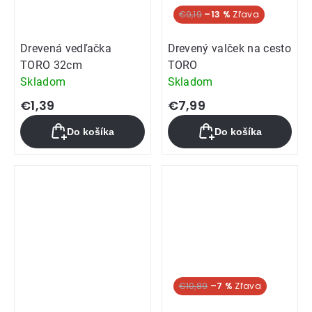
€9,19
–13 %
Drevená vedľačka
Drevený valček na cesto
TORO 32cm
TORO
Skladom
Skladom
€1,39
€7,99
Do košíka
Do košíka
€10,89
–7 %