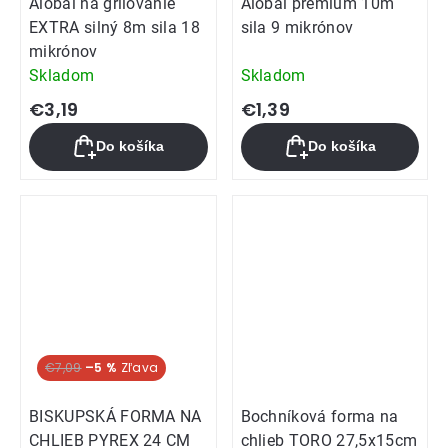
Alobal na grilovanie
Alobal premium 10m
EXTRA silný 8m sila 18
sila 9 mikrónov
mikrónov
Skladom
Skladom
€3,19
€1,39
Do košíka
Do košíka
€7,09
–5 %
BISKUPSKÁ FORMA NA
Bochníková forma na
CHLIEB PYREX 24 CM
chlieb TORO 27,5x15cm