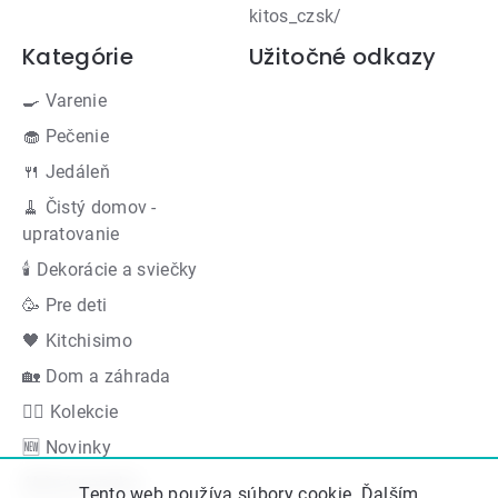
kitos_czsk/
Kategórie
Užitočné odkazy
🍳 Varenie
🧁 Pečenie
🍴 Jedáleň
🧹 Čistý domov -
upratovanie
🕯 Dekorácie a sviečky
🥳 Pre deti
🖤 Kitchisimo
🏡 Dom a záhrada
👍🏻 Kolekcie
🆕 Novinky
Akčná ponuka
Tento web používa súbory cookie. Ďalším