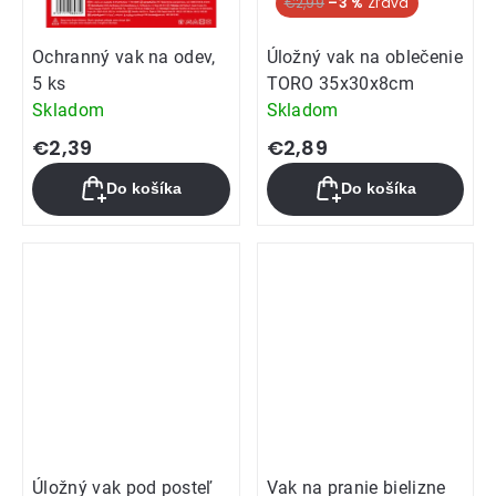
€2,99
–3 %
Ochranný vak na odev,
Úložný vak na oblečenie
5 ks
TORO 35x30x8cm
Skladom
Skladom
€2,39
€2,89
Do košíka
Do košíka
Úložný vak pod posteľ
Vak na pranie bielizne