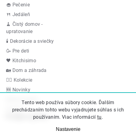
🧁 Pečenie
🍴 Jedáleň
🧹 Čistý domov -
upratovanie
🕯 Dekorácie a sviečky
🥳 Pre deti
🖤 Kitchisimo
🏡 Dom a záhrada
👍🏻 Kolekcie
🆕 Novinky
Akčná ponuka
Tento web používa súbory cookie. Ďalším
Značky
prechádzaním tohto webu vyjadrujete súhlas s ich
Podporujeme
používaním. Viac informácií
tu
.
Nastavenie