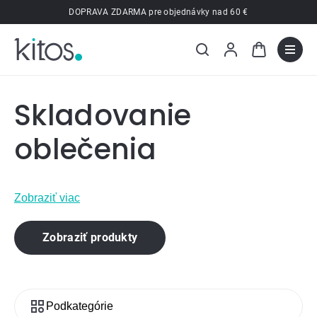
Prejsť
DOPRAVA ZDARMA pre objednávky nad 60 €
na
obsah
Skladovanie
oblečenia
Zobraziť viac
Zobraziť produkty
Podkategórie