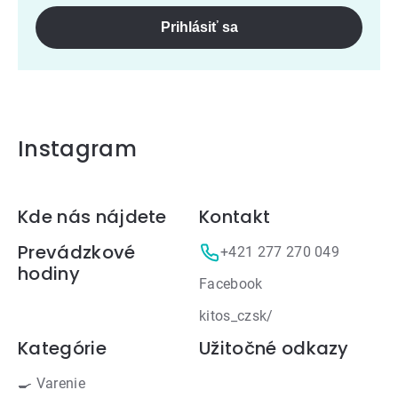
Prihlásiť sa
Instagram
Zápätie
Kde nás nájdete
Kontakt
Prevádzkové
+421 277 270 049
hodiny
Facebook
kitos_czsk/
Kategórie
Užitočné odkazy
🍳 Varenie