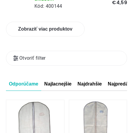
€4,59
Kód:
400144
Zobraziť viac produktov
Výpis
Otvoriť filter
produktov
Radenie
Odporúčame
Najlacnejšie
Najdrahšie
Najpredáva
produktov