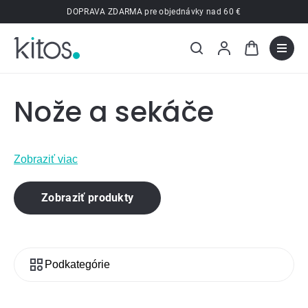
Prejsť
DOPRAVA ZDARMA pre objednávky nad 60 €
na
obsah
Nože a sekáče
Zobraziť viac
Zobraziť produkty
Podkategórie