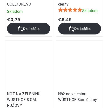
OCEĽ/DREVO
čierny
Skladom
Skladom
Priemerné
hodnotenie
€3,79
€6,49
produktu
Do košíka
Do košíka
je
5,0
z
5
hviezdičiek.
NÔŽ NA ZELENINU
Nôž na zeleninu
WÜSTHOF 8 CM,
WÜSTHOF 8cm čierny
RUŽOVÝ