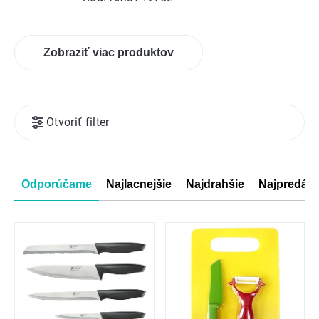
Zobraziť viac produktov
Výpis
Otvoriť filter
produktov
Radenie
Odporúčame
Najlacnejšie
Najdrahšie
Najpredáva
produktov