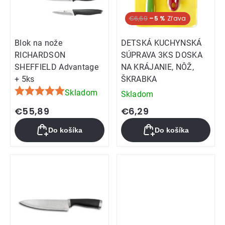
€6,69
–5 %
Blok na nože
DETSKÁ KUCHYNSKÁ
RICHARDSON
SÚPRAVA 3KS DOSKA
SHEFFIELD Advantage
NA KRÁJANIE, NÔŽ,
+ 5ks
ŠKRABKA
Skladom
Skladom
Priemerné
hodnotenie
€55,89
€6,29
produktu
Do košíka
Do košíka
je
5,0
z
5
hviezdičiek.