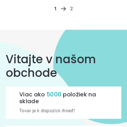
výpisu
Stránkovanie
1
2
Vitajte v našom
obchode
Viac ako
5000
položiek na
sklade
Tovar je k dispozícii ihneď!