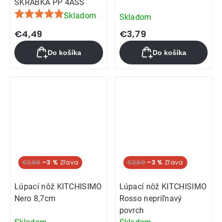
ŠKRABKA PP 4ASS
Skladom
Skladom
Priemerné
hodnotenie
€4,49
€3,79
produktu
Do košíka
Do košíka
je
5,0
z
5
hviezdičiek.
€2,59
–3 %
€2,59
–3 %
Lúpací nôž KITCHISIMO
Lúpací nôž KITCHISIMO
Nero 8,7cm
Rosso nepriľnavý
povrch