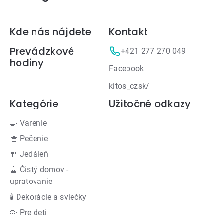
Zápätie
Kde nás nájdete
Kontakt
Prevádzkové
+421 277 270 049
hodiny
Facebook
kitos_czsk/
Kategórie
Užitočné odkazy
🍳 Varenie
🧁 Pečenie
🍴 Jedáleň
🧹 Čistý domov -
upratovanie
🕯 Dekorácie a sviečky
🥳 Pre deti