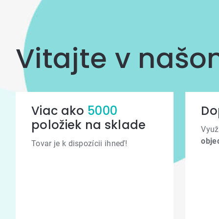
Vitajte v naš
Viac ako
5000
Do
položiek na sklade
Využ
obje
Tovar je k dispozícii ihneď!