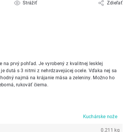
Strážiť
Zdieľať
na prvý pohľad. Je vyrobený z kvalitnej lesklej
e dutá s 3 nitmi z nehrdzavejúcej ocele. Vďaka nej sa
 vhodný najmä na krájanie mäsa a zeleniny. Možno ho
borná, rukoväť čierna.
Kuchárske nože
0.211 kg