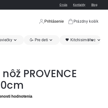
O nás
Kontakty
Blog
Prázdny košík
Prihlásenie
Nákupný koší
 sviečky
🥳 Pre deti
🖤 Kitchisimo
Viac
 nôž PROVENCE
20cm
nosti hodnotenia