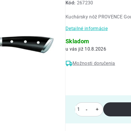
Kód:
267230
produktu
je
Kuchársky nôž PROVENCE Go
0,0
z
Detailné informácie
5
hviezdičiek.
Skladom
10.8.2026
Možnosti doručenia