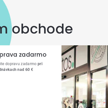
om obchode
prava zadarmo
ite dopravu zadarmo
pri
dnávkach nad 60 €