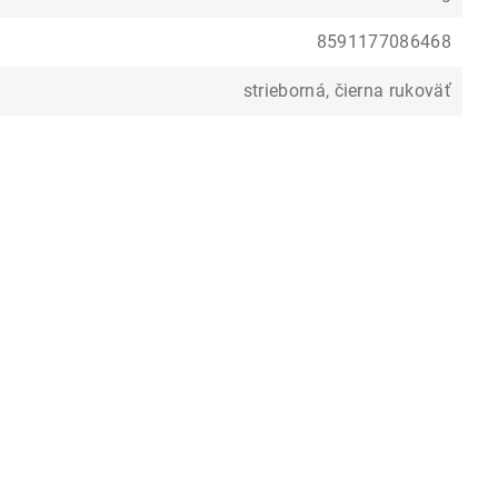
8591177086468
strieborná, čierna rukoväť