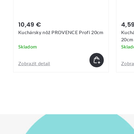
4,59 €
 nôž PROVENCE Profi 20cm
Kuchársky nôž PROVEN
20cm
Skladom
tail
Zobrazit detail