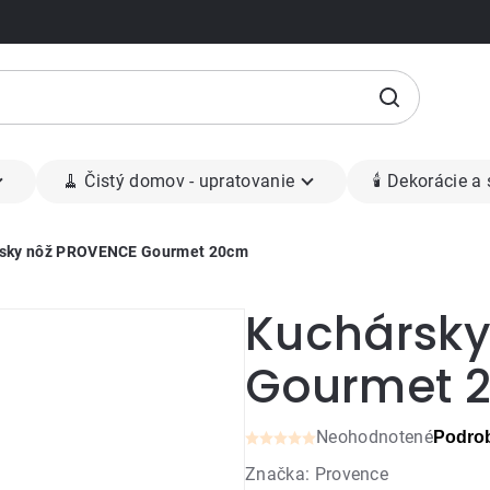
🧹 Čistý domov - upratovanie
🕯 Dekorácie a
sky nôž PROVENCE Gourmet 20cm
Kuchársky
Gourmet 
Neohodnotené
Podrob
Priemerné
Značka:
Provence
hodnotenie