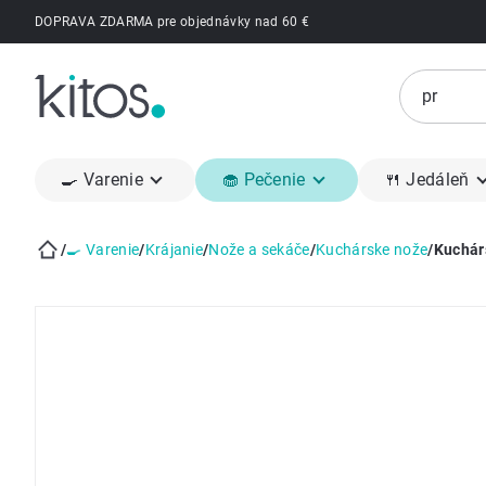
Prejsť
DOPRAVA ZDARMA pre objednávky nad 60 €
na
obsah
🍳 Varenie
🧁 Pečenie
🍴 Jedáleň
/
🍳 Varenie
/
Krájanie
/
Nože a sekáče
/
Kuchárske nože
/
Kuchár
Domov