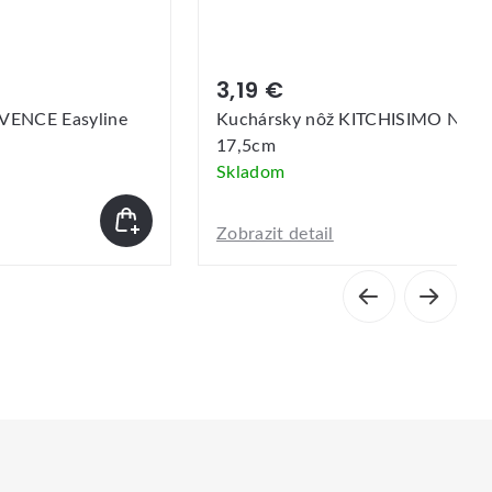
3,19 €
3,79
Kuchársky nôž KITCHISIMO Nero
Kuchá
17,5cm
20cm
Skladom
Sklad
Zobrazit detail
Zobrazi