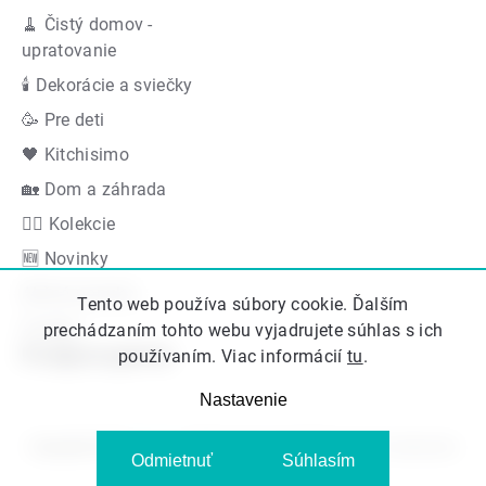
🧹 Čistý domov -
upratovanie
🕯 Dekorácie a sviečky
🥳 Pre deti
🖤 Kitchisimo
🏡 Dom a záhrada
👍🏻 Kolekcie
🆕 Novinky
Akčná ponuka
Tento web používa súbory cookie. Ďalším
Značky
prechádzaním tohto webu vyjadrujete súhlas s ich
Podporujeme
používaním. Viac informácií
tu
.
Nastavenie
Copyright 2026
Kitos.sk
. Všetky práva vyhradené.
Upraviť nastavenie
Odmietnuť
Súhlasím
cookies