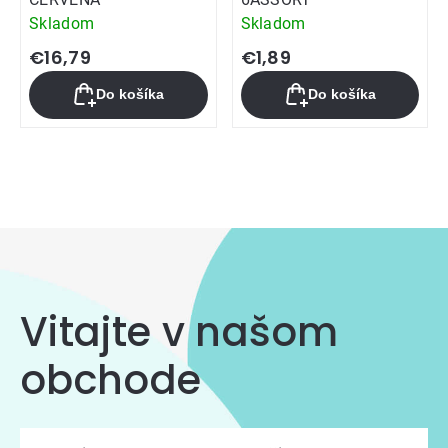
Skladom
Skladom
€16,79
€1,89
Do košíka
Do košíka
Ovládacie
prvky
výpisu
Vitajte v našom
obchode