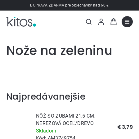
Prejsť
DOPRAVA ZDARMA pre objednávky nad 60 €
na
obsah
Nože na zeleninu
Najpredávanejšie
NÔŽ SO ZUBAMI 21,5 CM,
NEREZOVÁ OCEĽ/DREVO
€3,79
Skladom
Kód:
AM3749754