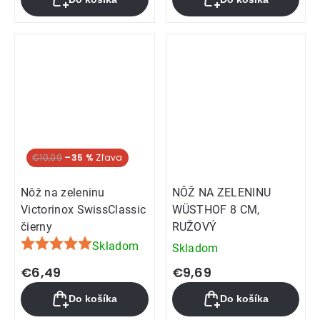
€10,09
–35 %
Nôž na zeleninu
NÔŽ NA ZELENINU
Victorinox SwissClassic
WÜSTHOF 8 CM,
čierny
RUŽOVÝ
Skladom
Skladom
Priemerné
hodnotenie
€6,49
€9,69
produktu
Do košíka
Do košíka
je
5,0