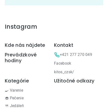
Instagram
Zápätie
Kde nás nájdete
Kontakt
Prevádzkové
+421 277 270 049
hodiny
Facebook
kitos_czsk/
Kategórie
Užitočné odkazy
🍳 Varenie
🧁 Pečenie
🍴 Jedáleň