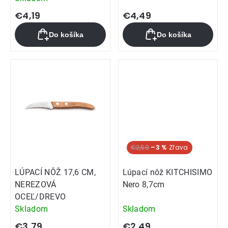
hodnotenie
€4,19
€4,49
produktu
Do košíka
Do košíka
je
5,0
z
5
hviezdičiek.
€2,59
–3 %
LÚPACÍ NÔŽ 17,6 CM,
Lúpací nôž KITCHISIMO
NEREZOVÁ
Nero 8,7cm
OCEĽ/DREVO
Skladom
Skladom
€3,79
€2,49