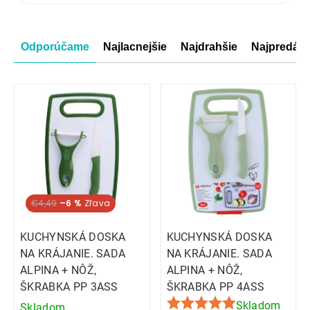
produktov
Radenie
Odporúčame
Najlacnejšie
Najdrahšie
Najpredáva
produktov
€4,49
–6 %
KUCHYNSKÁ DOSKA
KUCHYNSKÁ DOSKA
NA KRÁJANIE. SADA
NA KRÁJANIE. SADA
ALPINA + NÔŽ,
ALPINA + NÔŽ,
ŠKRABKA PP 3ASS
ŠKRABKA PP 4ASS
Skladom
Skladom
Priemerné