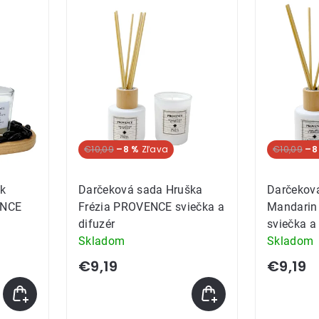
ov
€10,09
–8 %
€10,09
–8
ck
Darčeková sada Hruška
Darčeková
ENCE
Frézia PROVENCE sviečka a
Mandari
difuzér
sviečka a
Skladom
Skladom
€9,19
€9,19