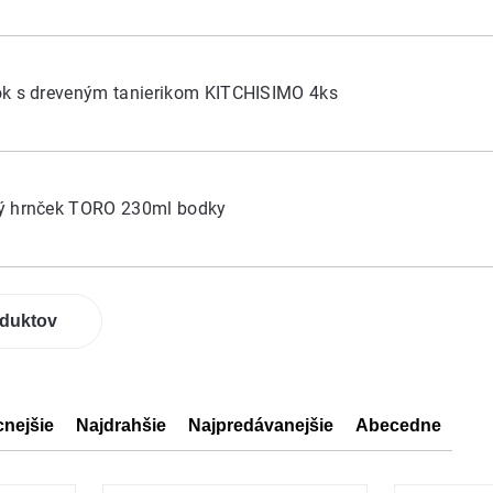
ok s dreveným tanierikom KITCHISIMO 4ks
ý hrnček TORO 230ml bodky
oduktov
cnejšie
Najdrahšie
Najpredávanejšie
Abecedne
ov