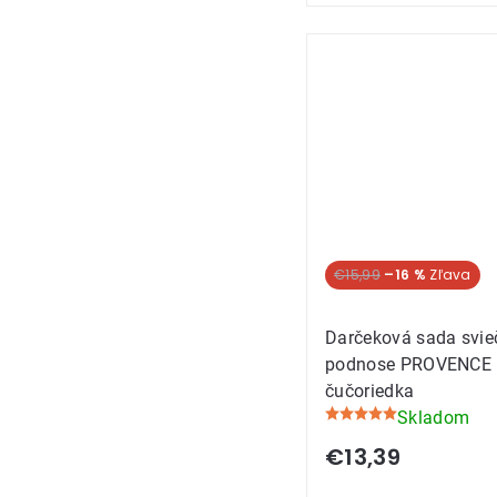
€15,99
–16 %
Darčeková sada svie
podnose PROVENCE
čučoriedka
Skladom
Priemerné
hodnotenie
€13,39
produktu