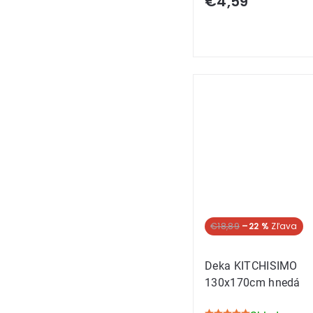
€4,59
€18,89
–22 %
Deka KITCHISIMO
130x170cm hnedá