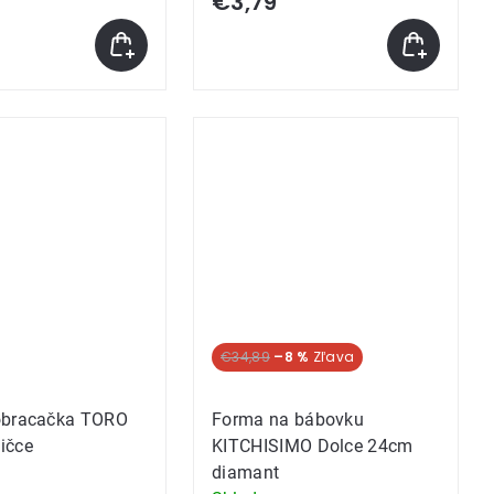
€3,79
produktu
je
5,0
z
5
k.
hviezdičiek.
€34,89
–8 %
obracačka TORO
Forma na bábovku
ičce
KITCHISIMO Dolce 24cm
diamant