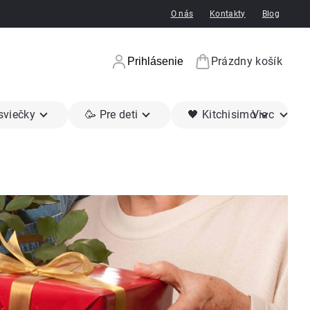
O nás
Kontakty
Blog
Prázdny košík
Prihlásenie
Nákupný koší
 sviečky
🥳 Pre deti
🖤 Kitchisimo
Viac