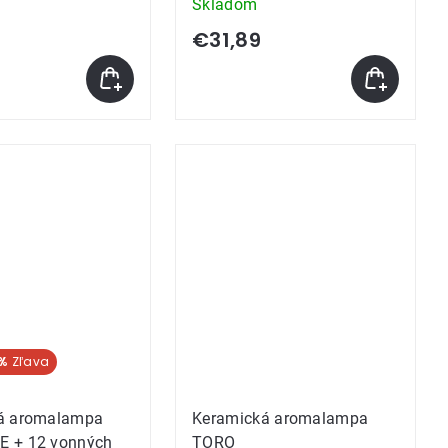
Skladom
€31,89
%
á aromalampa
Keramická aromalampa
 + 12 vonných
TORO