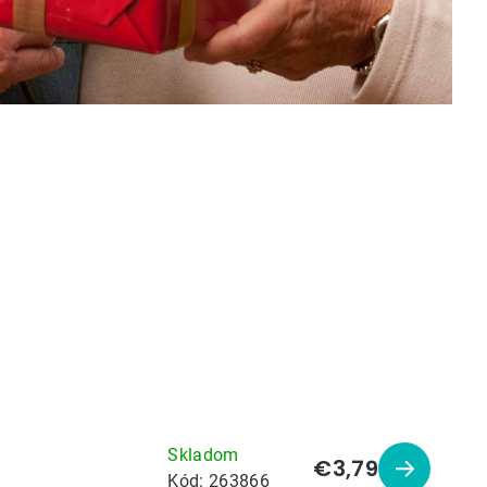
Skladom
€3,79
Zobraziť
Kód:
263866