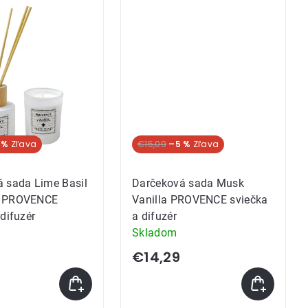
 %
€15,09
–5 %
 sada Lime Basil
Darčeková sada Musk
n PROVENCE
Vanilla PROVENCE sviečka
 difuzér
a difuzér
Skladom
€14,29