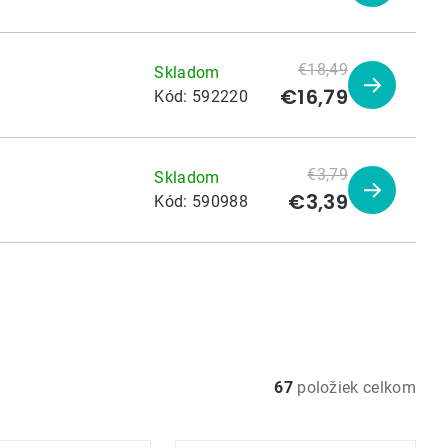
produkt
€18,49
Skladom
€16,79
Zobraziť
Kód:
592220
produkt
€3,79
Skladom
€3,39
Zobraziť
Kód:
590988
produkt
67
položiek celkom