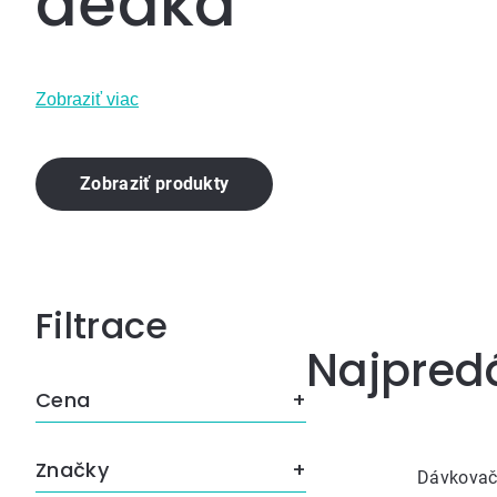
dedka
Zobraziť viac
Zobraziť produkty
Bočný
Najpred
panel
Cena
Značky
Dávkovač 