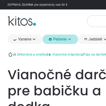
Prejsť
DOPRAVA ZDARMA pre objednávky nad 60 €
na
obsah
🍳 Varenie
🧁 Pečenie
🍴 Jedáleň
/
🕯 Dekorácie a sviečky
/
🎄 Vianočná inšpirácia
/
Tipy na darče
Domov
Vianočné dar
pre babičku a