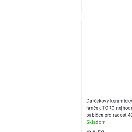
je
5,0
z
5
hviezdičiek.
Darčekový keramick
hrnček TORO nejhodn
babičce pro radost 
Skladom