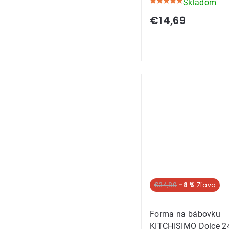
Skladom
Priemerné
hodnotenie
€14,69
produktu
je
5,0
z
5
hviezdičiek.
€34,89
–8 %
Forma na bábovku
KITCHISIMO Dolce 