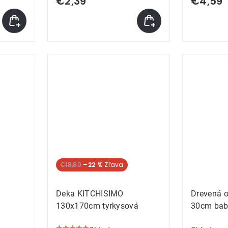
€2,39
€4,59
produktu
je
5,0
z
5
hviezdičie
€18,89
–22 %
Deka KITCHISIMO
Drevená 
130x170cm tyrkysová
30cm bab