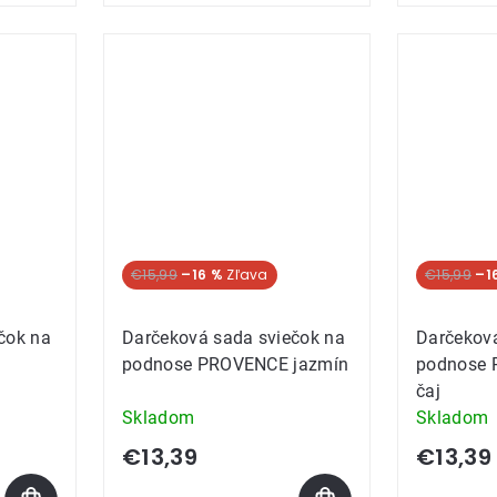
€15,99
–16 %
€15,99
–1
čok na
Darčeková sada sviečok na
Darčeková
podnose PROVENCE jazmín
podnose 
čaj
Skladom
Skladom
€13,39
€13,39