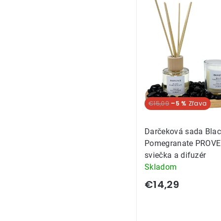
Výpis
produkt
€15,09
–5 %
Darčeková sada Bla
Pomegranate PROV
sviečka a difuzér
Skladom
€14,29