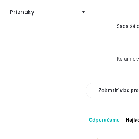
Príznaky
Sada šál
Keramick
Zobraziť viac pr
Radenie
Odporúčame
Najla
produkt