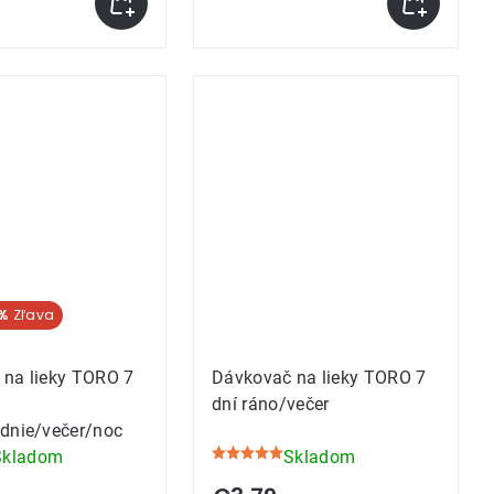
 %
 na lieky TORO 7
Dávkovač na lieky TORO 7
dní ráno/večer
dnie/večer/noc
Skladom
Skladom
Priemerné
e
hodnotenie