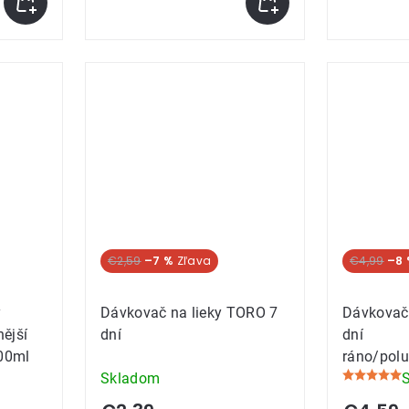
€2,59
–7 %
€4,99
–8
ý
Dávkovač na lieky TORO 7
Dávkovač
ější
dní
dní
400ml
ráno/polu
Skladom
Priemerné
hodnoteni