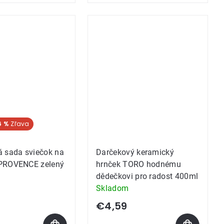
6 %
 sada sviečok na
Darčekový keramický
PROVENCE zelený
hrnček TORO hodnému
dědečkovi pro radost 400ml
Skladom
€4,59