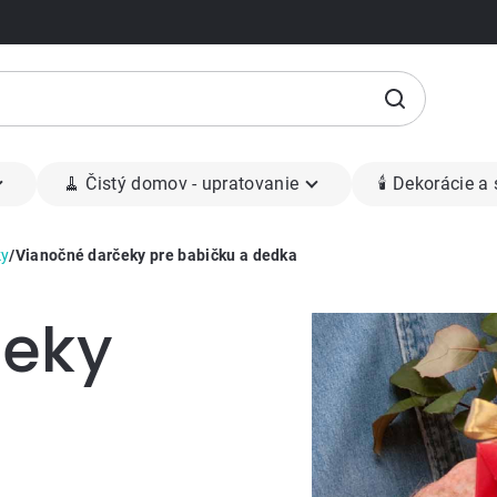
🧹 Čistý domov - upratovanie
🕯 Dekorácie a
ky
/
Vianočné darčeky pre babičku a dedka
čeky