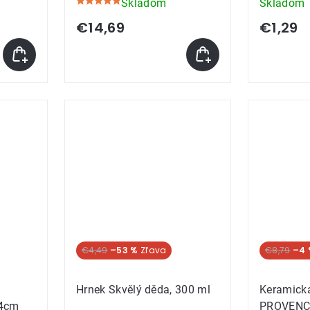
Skladom
Skladom
Priemerné
hodnotenie
€14,69
€1,29
produktu
je
5,0
z
5
hviezdičiek.
€4,49
–53 %
€8,79
–4 
Hrnek Skvělý děda, 300 ml
Keramick
24cm
PROVENCE