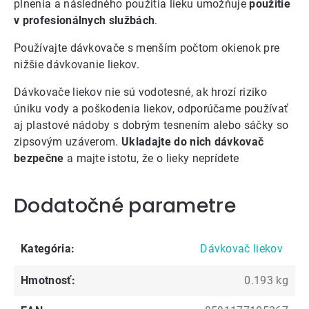
plnenia a následného použitia lieku umožňuje
použitie
v profesionálnych službách
.
Používajte
dávkovače s menším počtom okienok
pre
nižšie dávkovanie liekov.
Dávkovače liekov nie sú vodotesné, ak hrozí riziko
úniku vody a poškodenia liekov, odporúčame používať
aj
plastové nádoby s dobrým tesnením
alebo
sáčky so
zipsovým uzáverom
.
Ukladajte do nich dávkovač
bezpečne
a majte istotu, že o lieky neprídete
Dodatočné parametre
Kategória
:
Dávkovač liekov
Hmotnosť
:
0.193 kg