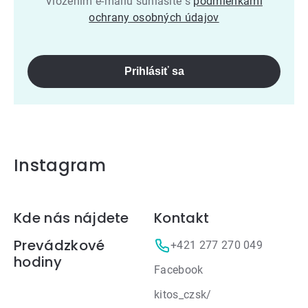
Vložením e-mailu súhlasíte s
podmienkami
ochrany osobných údajov
Prihlásiť sa
Instagram
Zápätie
Kde nás nájdete
Kontakt
Prevádzkové
+421 277 270 049
hodiny
Facebook
kitos_czsk/