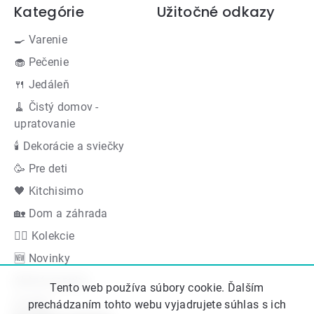
Kategórie
Užitočné odkazy
🍳 Varenie
🧁 Pečenie
🍴 Jedáleň
🧹 Čistý domov -
upratovanie
🕯 Dekorácie a sviečky
🥳 Pre deti
🖤 Kitchisimo
🏡 Dom a záhrada
👍🏻 Kolekcie
🆕 Novinky
Akčná ponuka
Tento web používa súbory cookie. Ďalším
Značky
prechádzaním tohto webu vyjadrujete súhlas s ich