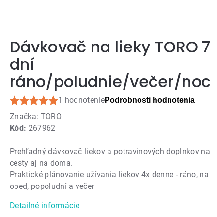
Dávkovač na lieky TORO 7
dní
ráno/poludnie/večer/noc
1 hodnotenie
Podrobnosti hodnotenia
Priemerné
Značka:
TORO
hodnotenie
Kód:
267962
produktu
je
Prehľadný dávkovač liekov a potravinových doplnkov na
5,0
cesty aj na doma.
z
Praktické plánovanie užívania liekov 4x denne - ráno, na
5
obed, popoludní a večer
hviezdičiek.
Detailné informácie