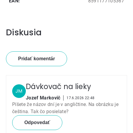
EAN
:
8591177105367
Diskusia
Pridať komentár
Výpis
diskusií
Dávkovač na lieky
JM
Jozef Markovič
17.6.2026 22:48
Píšete že názov dní je v angličtine. Na obrázku je
čeština. Tak čo posielate?
Odpovedať