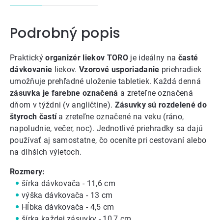
Podrobný popis
Praktický
organizér liekov TORO
je ideálny na
časté
dávkovanie
liekov.
Vzorové usporiadanie
priehradiek
umožňuje prehľadné uloženie tabletiek. Každá denná
zásuvka je farebne označená
a zreteľne označená
dňom v týždni (v angličtine).
Zásuvky sú rozdelené do
štyroch častí
a zreteľne označené na veku (ráno,
napoludnie, večer, noc). Jednotlivé priehradky sa dajú
používať aj samostatne, čo oceníte pri cestovaní alebo
na dlhších výletoch.
Rozmery:
šírka dávkovača - 11,6 cm
výška dávkovača - 13 cm
Hĺbka dávkovača - 4,5 cm
šírka každej zásuvky - 10,7 cm