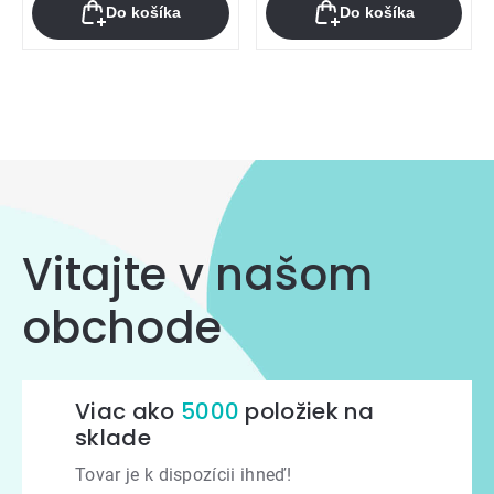
Do košíka
Do košíka
Ovládacie
prvky
výpisu
Vitajte v našom
obchode
Viac ako
5000
položiek na
sklade
Tovar je k dispozícii ihneď!