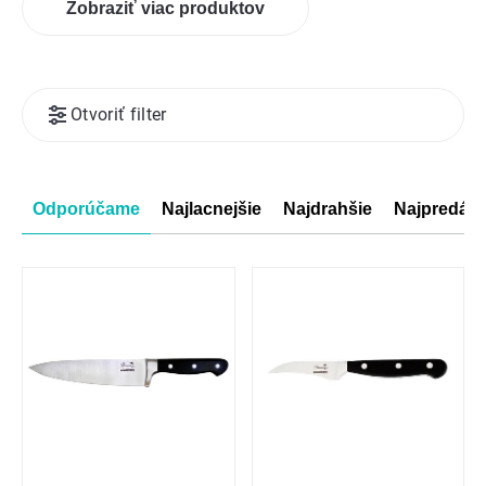
Zobraziť viac produktov
Výpis
Otvoriť filter
produktov
Radenie
Odporúčame
Najlacnejšie
Najdrahšie
Najpredáva
produktov