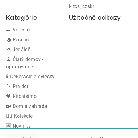
kitos_czsk/
Kategórie
Užitočné odkazy
🍳 Varenie
🧁 Pečenie
🍴 Jedáleň
🧹 Čistý domov -
upratovanie
🕯 Dekorácie a sviečky
🥳 Pre deti
🖤 Kitchisimo
🏡 Dom a záhrada
👍🏻 Kolekcie
🆕 Novinky
Akčná ponuka