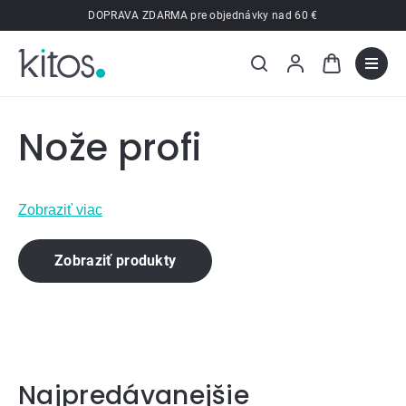
Prejsť
DOPRAVA ZDARMA pre objednávky nad 60 €
na
obsah
Nože profi
Zobraziť viac
Zobraziť produkty
Najpredávanejšie