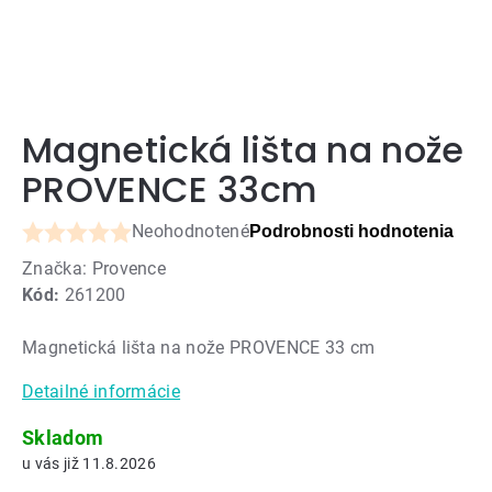
Magnetická lišta na nože
PROVENCE 33cm
Neohodnotené
Podrobnosti hodnotenia
Priemerné
Značka:
Provence
hodnotenie
Kód:
261200
produktu
je
Magnetická lišta na nože PROVENCE 33 cm
0,0
z
Detailné informácie
5
hviezdičiek.
Skladom
11.8.2026