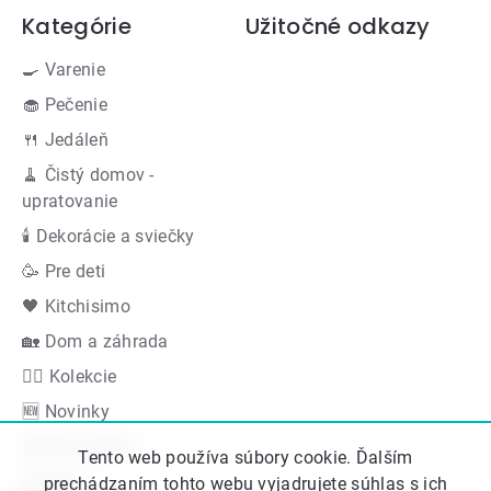
Kategórie
Užitočné odkazy
🍳 Varenie
🧁 Pečenie
🍴 Jedáleň
🧹 Čistý domov -
upratovanie
🕯 Dekorácie a sviečky
🥳 Pre deti
🖤 Kitchisimo
🏡 Dom a záhrada
👍🏻 Kolekcie
🆕 Novinky
Akčná ponuka
Tento web používa súbory cookie. Ďalším
Značky
prechádzaním tohto webu vyjadrujete súhlas s ich