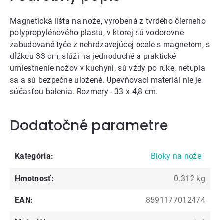
Magnetická lišta na nože, vyrobená z tvrdého čierneho
polypropylénového plastu, v ktorej sú vodorovne
zabudované tyče z nehrdzavejúcej ocele s magnetom, s
dĺžkou 33 cm, slúži na jednoduché a praktické
umiestnenie nožov v kuchyni, sú vždy po ruke, netupia
sa a sú bezpečne uložené. Upevňovací materiál nie je
súčasťou balenia. Rozmery - 33 x 4,8 cm.
Dodatočné parametre
Kategória
:
Bloky na nože
Hmotnosť
:
0.312 kg
EAN
:
8591177012474