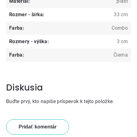
Materiál
:
plast
Rozmer - šírka
:
33 cm
Farba
:
Combo
Rozmery - výška
:
3 cm
Farba
:
Čierna
Diskusia
Buďte prvý, kto napíše príspevok k tejto položke.
Pridať komentár