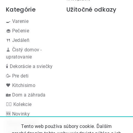
Kategórie
Užitočné odkazy
🍳 Varenie
🧁 Pečenie
🍴 Jedáleň
🧹 Čistý domov -
upratovanie
🕯 Dekorácie a sviečky
🥳 Pre deti
🖤 Kitchisimo
🏡 Dom a záhrada
👍🏻 Kolekcie
🆕 Novinky
Akčná ponuka
Tento web používa súbory cookie. Ďalším
Značky