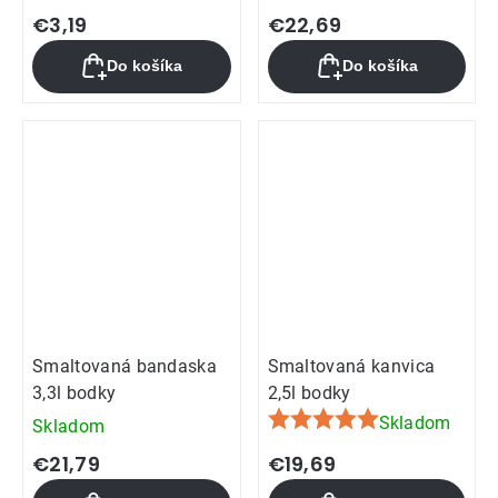
hodnotenie
€3,19
€22,69
produktu
Do košíka
Do košíka
je
5,0
z
5
hviezdičiek.
Smaltovaná bandaska
Smaltovaná kanvica
3,3l bodky
2,5l bodky
Skladom
Skladom
Priemerné
hodnotenie
€21,79
€19,69
produktu