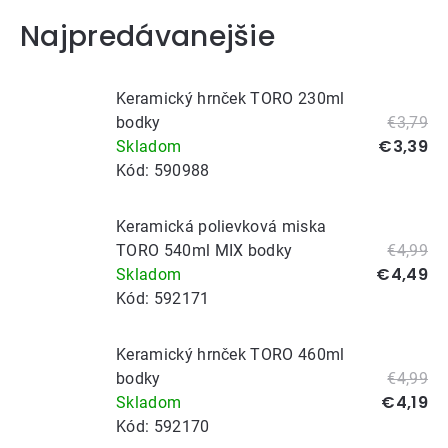
Najpredávanejšie
Keramický hrnček TORO 230ml
bodky
€3,79
€3,39
Skladom
Kód:
590988
Keramická polievková miska
TORO 540ml MIX bodky
€4,99
€4,49
Skladom
Kód:
592171
Keramický hrnček TORO 460ml
bodky
€4,99
€4,19
Skladom
Kód:
592170