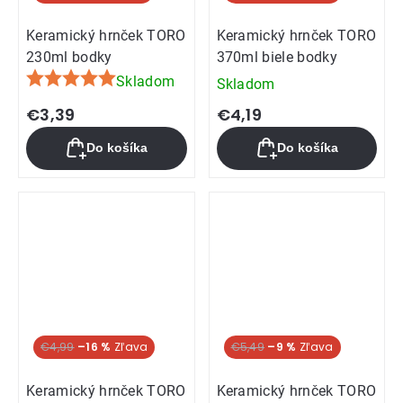
Keramický hrnček TORO
Keramický hrnček TORO
230ml bodky
370ml biele bodky
Skladom
Skladom
Priemerné
hodnotenie
€3,39
€4,19
produktu
Do košíka
Do košíka
je
5,0
z
5
hviezdičiek.
€4,99
–16 %
€5,49
–9 %
Keramický hrnček TORO
Keramický hrnček TORO