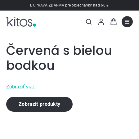
Prejsť
DOPRAVA ZDARMA pre objednávky nad 60 €
na
obsah
Červená s bielou
bodkou
Zobraziť viac
Zobraziť produkty