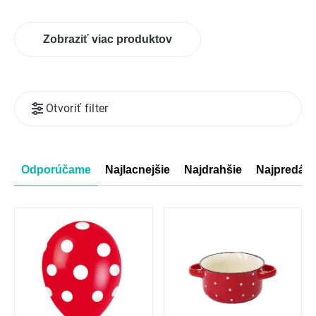
Zobraziť viac produktov
Výpis
Otvoriť filter
produktov
Radenie
Odporúčame
Najlacnejšie
Najdrahšie
Najpredáva
produktov