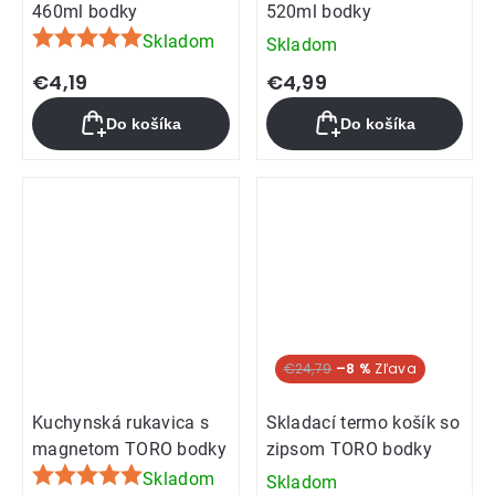
460ml bodky
520ml bodky
Skladom
Skladom
Priemerné
hodnotenie
€4,19
€4,99
produktu
Do košíka
Do košíka
je
5,0
z
5
hviezdičiek.
€24,79
–8 %
Kuchynská rukavica s
Skladací termo košík so
magnetom TORO bodky
zipsom TORO bodky
Skladom
Skladom
Priemerné