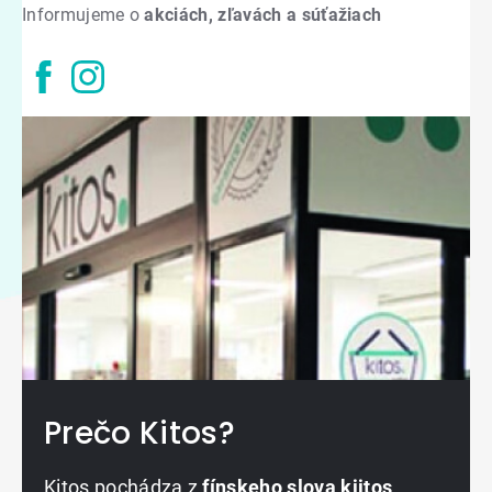
Informujeme o
akciách, zľavách a súťažiach
Prečo Kitos?
Kitos pochádza z
fínskeho slova kiitos
,