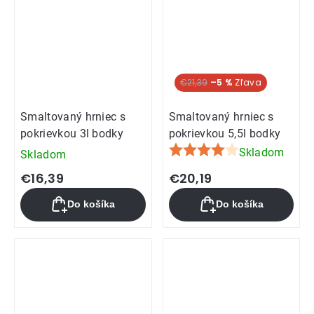
€21,39
–5 %
Smaltovaný hrniec s
Smaltovaný hrniec s
pokrievkou 3l bodky
pokrievkou 5,5l bodky
Skladom
Skladom
Priemerné
hodnotenie
€16,39
€20,19
produktu
Do košíka
Do košíka
je
4,0
z
5
hviezdičiek.