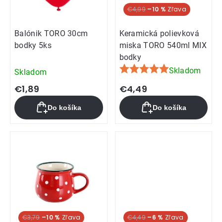
€4,99
–10 %
Balónik TORO 30cm
Keramická polievková
bodky 5ks
miska TORO 540ml MIX
bodky
Skladom
Skladom
Priemerné
hodnotenie
€1,89
€4,49
produktu
Do košíka
Do košíka
je
5,0
z
5
hviezdičiek.
€3,79
–10 %
€4,49
–6 %