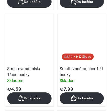
Do košíka
Do košíka
je
5,0
z
5
hviezdičiek.
€8,79
–9 %
Smaltovaná miska
Smaltovaná rajnica 1,5l
16cm bodky
bodky
Skladom
Skladom
€4,59
€7,99
Do košíka
Do košíka