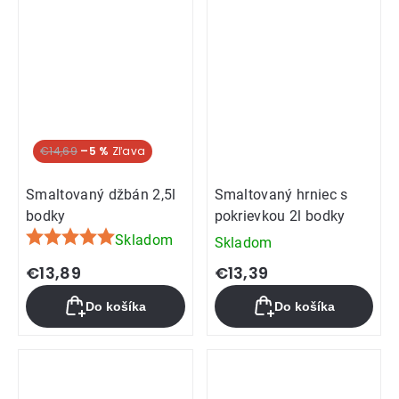
€14,69
–5 %
Smaltovaný džbán 2,5l
Smaltovaný hrniec s
bodky
pokrievkou 2l bodky
Skladom
Skladom
Priemerné
hodnotenie
€13,89
€13,39
produktu
Do košíka
Do košíka
je
5,0
z
5
hviezdičiek.