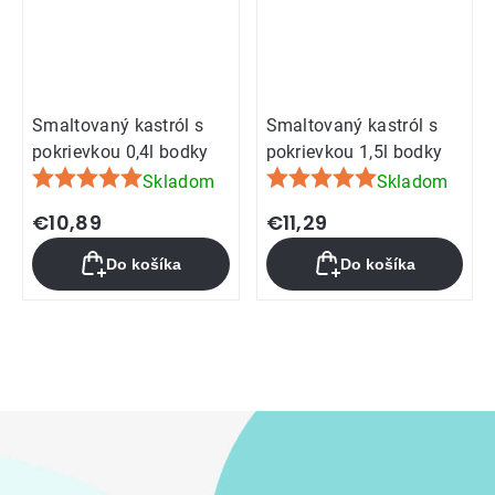
Smaltovaný kastról s
Smaltovaný kastról s
pokrievkou 0,4l bodky
pokrievkou 1,5l bodky
Skladom
Skladom
Priemerné
Priemerné
hodnotenie
hodnotenie
€10,89
€11,29
produktu
produktu
Do košíka
Do košíka
je
je
5,0
5,0
z
z
5
5
Ovládacie
hviezdičiek.
hviezdičiek.
prvky
výpisu