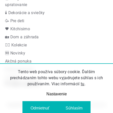
upratovanie
🕯 Dekorácie a sviečky
🥳 Pre deti
🖤 Kitchisimo
🏡 Dom a záhrada
👍🏻 Kolekcie
🆕 Novinky
Akčná ponuka
Radyzezahrady
Tento web používa súbory cookie. Ďalším
Značky
prechádzaním tohto webu vyjadrujete súhlas s ich
Podporujeme
používaním. Viac informácií
tu
.
Nastavenie
Copyright 2026
Kitos.sk
. Všetky práva vyhradené.
Upraviť nastavenie
Odmietnuť
Súhlasím
cookies