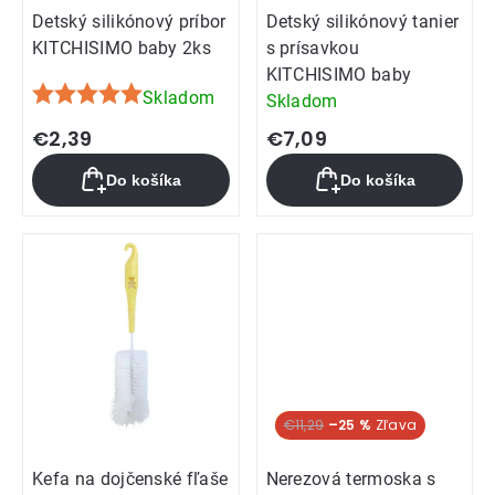
Detský silikónový príbor
Detský silikónový tanier
KITCHISIMO baby 2ks
s prísavkou
KITCHISIMO baby
Skladom
Skladom
Priemerné
hodnotenie
€2,39
€7,09
produktu
Do košíka
Do košíka
je
5,0
z
5
hviezdičiek.
Akcia
€11,29
–25 %
Kefa na dojčenské fľaše
Nerezová termoska s