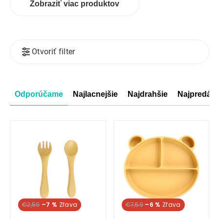
Zobraziť viac produktov
Výpis
Otvoriť filter
produktov
Radenie
Odporúčame
Najlacnejšie
Najdrahšie
Najpredáva
produktov
€2,59
–7 %
€7,59
–6 %