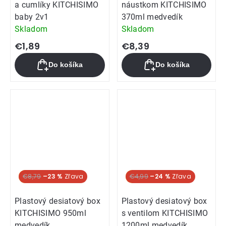
a cumlíky KITCHISIMO
náustkom KITCHISIMO
baby 2v1
370ml medvedík
Skladom
Skladom
€1,89
€8,39
Do košíka
Do košíka
Akcia
€8,79
–23 %
Akcia
€4,99
–24 %
Plastový desiatový box
Plastový desiatový box
KITCHISIMO 950ml
s ventilom KITCHISIMO
medvedík
1200ml medvedík