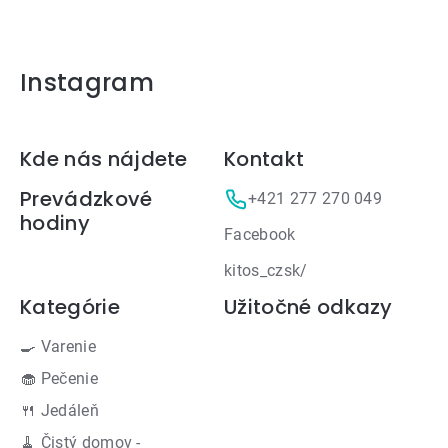
Instagram
Zápätie
Kde nás nájdete
Kontakt
Prevádzkové
+421 277 270 049
hodiny
Facebook
kitos_czsk/
Kategórie
Užitočné odkazy
🍳 Varenie
🧁 Pečenie
🍴 Jedáleň
🧹 Čistý domov -