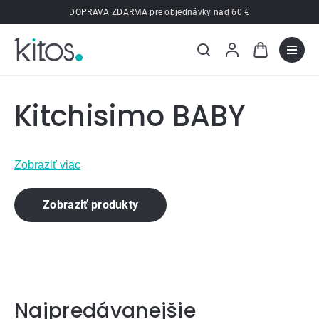
Prejsť
DOPRAVA ZDARMA pre objednávky nad 60 €
na
obsah
Kitchisimo BABY
Zobraziť viac
Zobraziť produkty
Najpredávanejšie