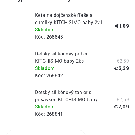
Kefa na dojčenské fľaše a
cumlíky KITCHISIMO baby 2v1
€1,89
Skladom
Kód:
268843
Detský silikónový príbor
KITCHISIMO baby 2ks
€2,59
€2,39
Skladom
Kód:
268842
Detský silikónový tanier s
prísavkou KITCHISIMO baby
€7,59
€7,09
Skladom
Kód:
268841