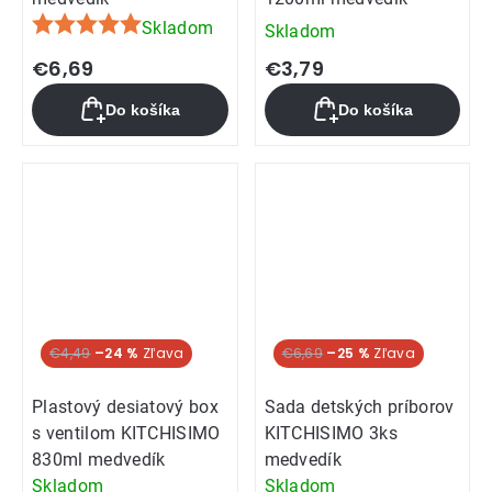
Skladom
Skladom
Priemerné
hodnotenie
€6,69
€3,79
produktu
Do košíka
Do košíka
je
5,0
z
5
hviezdičiek.
Akcia
€4,49
–24 %
Akcia
€6,69
–25 %
Plastový desiatový box
Sada detských príborov
s ventilom KITCHISIMO
KITCHISIMO 3ks
830ml medvedík
medvedík
Skladom
Skladom