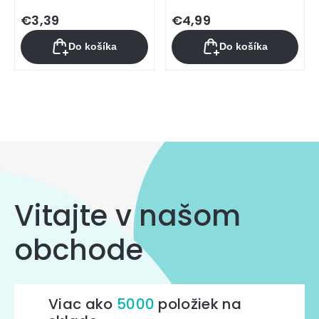
€3,39
€4,99
Do košíka
Do košíka
Ovládacie
prvky
výpisu
Vitajte v našom
obchode
Viac ako
5000
položiek na