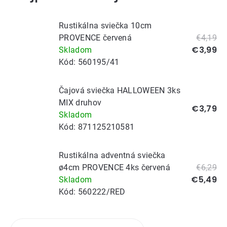
Rustikálna sviečka 10cm
PROVENCE červená
€4,19
€3,99
Skladom
Kód:
560195/41
Čajová sviečka HALLOWEEN 3ks
MIX druhov
€3,79
Skladom
Kód:
871125210581
Rustikálna adventná sviečka
ø4cm PROVENCE 4ks červená
€6,29
€5,49
Skladom
Kód:
560222/RED