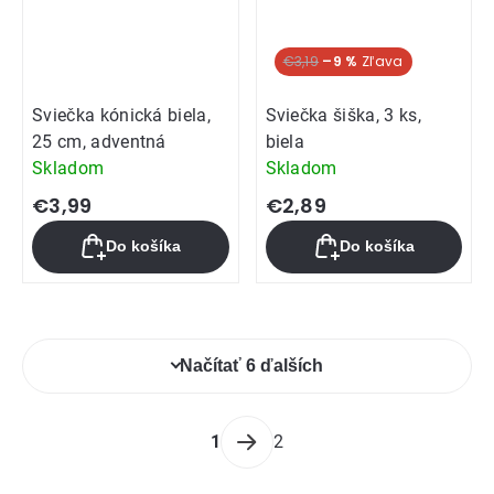
€3,19
–9 %
Sviečka kónická biela,
Sviečka šiška, 3 ks,
25 cm, adventná
biela
Skladom
Skladom
€3,99
€2,89
Do košíka
Do košíka
Ovládacie
Načítať 6 ďalších
prvky
výpisu
Stránkovanie
1
2