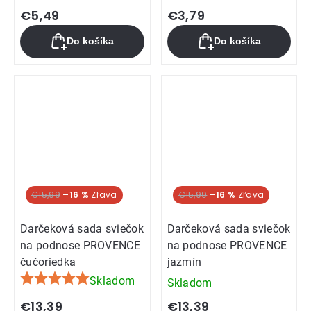
€5,49
€3,79
Do košíka
Do košíka
€15,99
–16 %
€15,99
–16 %
Darčeková sada sviečok
Darčeková sada sviečok
na podnose PROVENCE
na podnose PROVENCE
čučoriedka
jazmín
Skladom
Skladom
Priemerné
hodnotenie
€13,39
€13,39