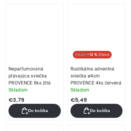
€6,29
–12 %
Neparfumovaná
Rustikálna adventná
plávajúca sviečka
sviečka ø4cm
PROVENCE 8ks žltá
PROVENCE 4ks červená
Skladom
Skladom
€3,79
€5,49
Do košíka
Do košíka