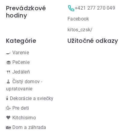
Prevádzkové
+421 277 270 049
hodiny
Facebook
kitos_czsk/
Kategórie
Užitočné odkazy
🍳 Varenie
🧁 Pečenie
🍴 Jedáleň
🧹 Čistý domov -
upratovanie
🕯 Dekorácie a sviečky
🥳 Pre deti
🖤 Kitchisimo
🏡 Dom a záhrada