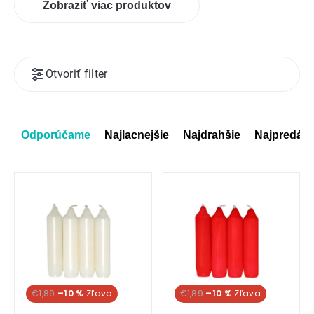
Zobraziť viac produktov
Výpis
Otvoriť filter
produktov
Radenie
Odporúčame
Najlacnejšie
Najdrahšie
Najpredáva
produktov
€1,89
–10 %
€1,89
–10 %