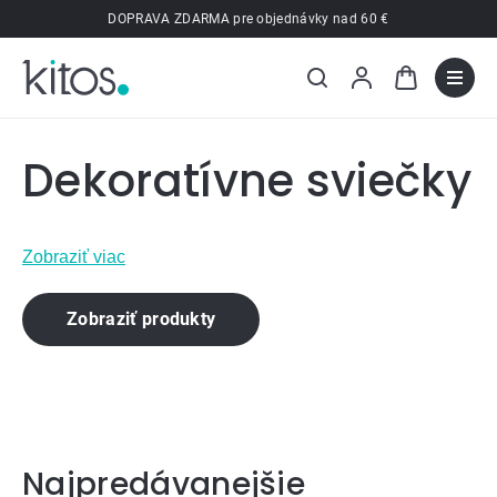
Prejsť
DOPRAVA ZDARMA pre objednávky nad 60 €
na
obsah
Dekoratívne sviečky
Zobraziť viac
Zobraziť produkty
Najpredávanejšie