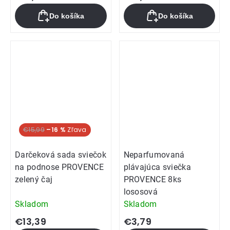
produktu
Do košíka
Do košíka
je
5,0
z
5
hviezdičiek.
€15,99
–16 %
Darčeková sada sviečok
Neparfumovaná
na podnose PROVENCE
plávajúca sviečka
zelený čaj
PROVENCE 8ks
lososová
Skladom
Skladom
€13,39
€3,79