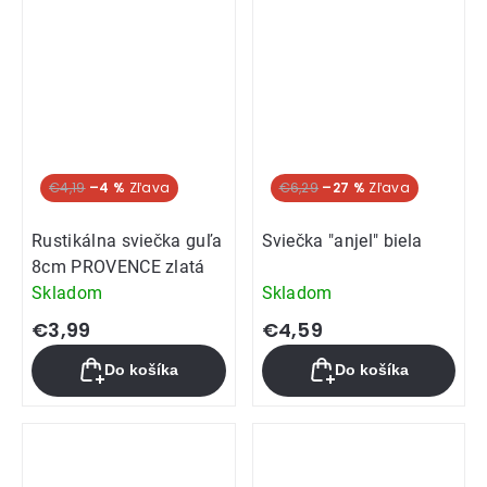
€4,19
–4 %
€6,29
–27 %
Rustikálna sviečka guľa
Sviečka "anjel" biela
8cm PROVENCE zlatá
Skladom
Skladom
€3,99
€4,59
Do košíka
Do košíka