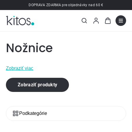
Prejsť
DOPRAVA ZDARMA pre objednávky nad 60 €
na
obsah
Nožnice
Zobraziť viac
Zobraziť produkty
Podkategórie