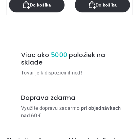
Do košíka
Do košíka
Ovládacie
prvky
výpisu
Viac ako
5000
položiek na
sklade
Tovar je k dispozícii ihneď!
Doprava zdarma
Využite dopravu zadarmo
pri objednávkach
nad 60 €