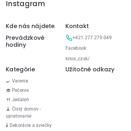
Instagram
Zápätie
Kde nás nájdete
Kontakt
Prevádzkové
+421 277 270 049
hodiny
Facebook
kitos_czsk/
Kategórie
Užitočné odkazy
🍳 Varenie
🧁 Pečenie
🍴 Jedáleň
🧹 Čistý domov -
upratovanie
🕯 Dekorácie a sviečky