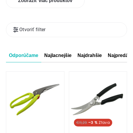
Zobraziť viac produktov
Výpis
Otvoriť filter
produktov
Radenie
Odporúčame
Najlacnejšie
Najdrahšie
Najpredáva
produktov
€11,29
–3 %