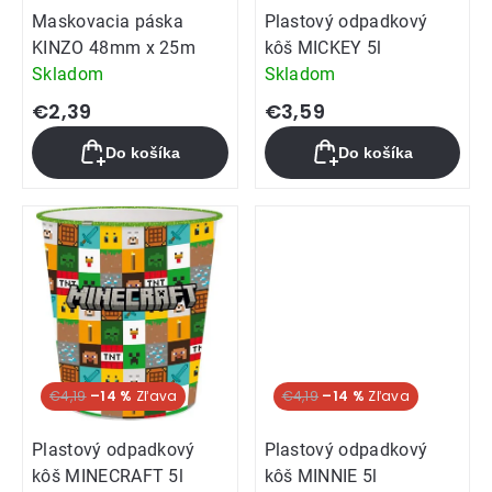
Maskovacia páska
Plastový odpadkový
KINZO 48mm x 25m
kôš MICKEY 5l
Skladom
Skladom
€2,39
€3,59
Do košíka
Do košíka
€4,19
–14 %
€4,19
–14 %
Plastový odpadkový
Plastový odpadkový
kôš MINECRAFT 5l
kôš MINNIE 5l