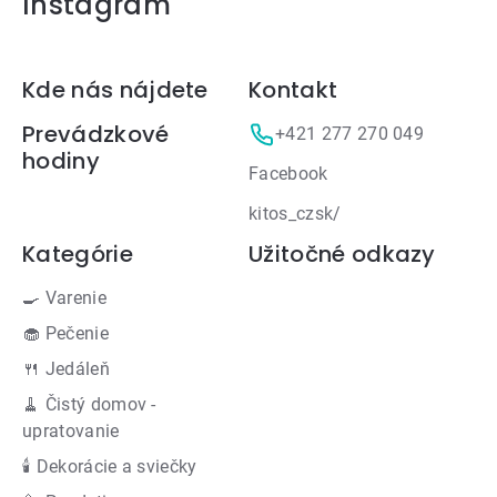
Instagram
Zápätie
Kde nás nájdete
Kontakt
Prevádzkové
+421 277 270 049
hodiny
Facebook
kitos_czsk/
Kategórie
Užitočné odkazy
🍳 Varenie
🧁 Pečenie
🍴 Jedáleň
🧹 Čistý domov -
upratovanie
🕯 Dekorácie a sviečky