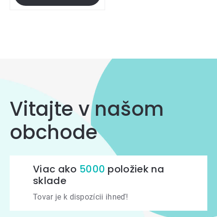
Ovládacie
prvky
výpisu
Vitajte v našom
obchode
Viac ako
5000
položiek na
sklade
Tovar je k dispozícii ihneď!