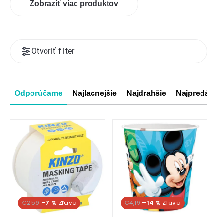
Zobraziť viac produktov
Výpis
Otvoriť filter
produktov
Radenie
Odporúčame
Najlacnejšie
Najdrahšie
Najpredáva
produktov
€2,59
–7 %
€4,19
–14 %