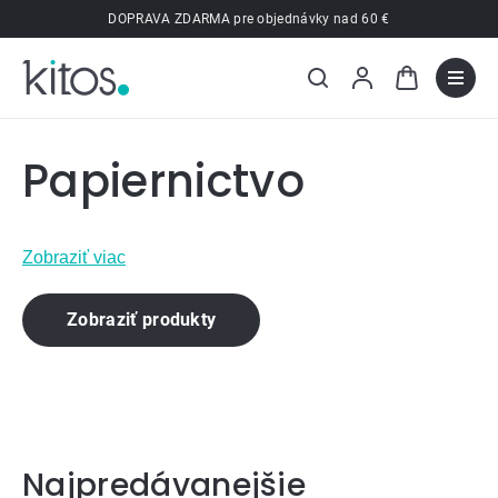
Prejsť
DOPRAVA ZDARMA pre objednávky nad 60 €
na
obsah
Papiernictvo
Zobraziť viac
Zobraziť produkty
Najpredávanejšie