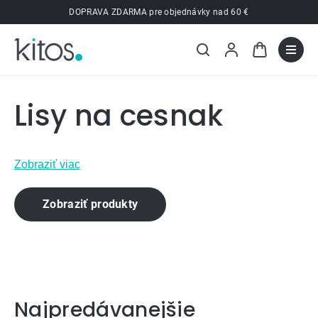
Prejsť
DOPRAVA ZDARMA pre objednávky nad 60 €
na
obsah
Lisy na cesnak
Zobraziť viac
Zobraziť produkty
Najpredávanejšie