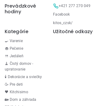
Prevádzkové
+421 277 270 049
hodiny
Facebook
kitos_czsk/
Kategórie
Užitočné odkazy
🍳 Varenie
🧁 Pečenie
🍴 Jedáleň
🧹 Čistý domov -
upratovanie
🕯 Dekorácie a sviečky
🥳 Pre deti
🖤 Kitchisimo
🏡 Dom a záhrada