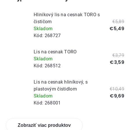
Hliníkový lis na cesnak TORO s
čističom
€5,89
€5,49
Skladom
Kód:
268727
Lis na cesnak TORO
€3,79
Skladom
€3,59
Kód:
268512
Lis na cesnak hliníkový, s
plastovým čistidlom
€10,49
€9,69
Skladom
Kód:
268001
Zobraziť viac produktov