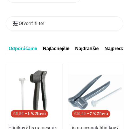
Výpis
Otvoriť filter
produktov
Radenie
Odporúčame
Najlacnejšie
Najdrahšie
Najpredáva
produktov
€5,89
–6 %
€10,49
–7 %
Hliníkový lis na cesnak
Lis na cesnak hliníkový,