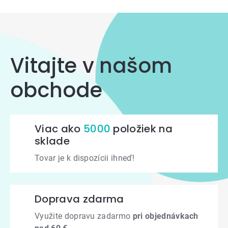
prvky
výpisu
Vitajte v našom
obchode
Viac ako
5000
položiek na
sklade
Tovar je k dispozícii ihneď!
Doprava zdarma
Využite dopravu zadarmo
pri objednávkach