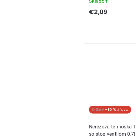
Skladom
€2,09
€12,59
–10 %
Nerezová termoska 
so stop ventilom 0,7l