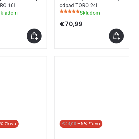
RO 16l
odpad TORO 24l
Skladom
Skladom
Priemerné
e
hodnotenie
9
€70,99
produktu
je
5,0
z
5
k.
hviezdičiek.
 %
€44,09
–9 %