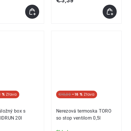
€3,39
8 %
€10,09
–16 %
úložný box s
Nerezová termoska TORO
IDRUN 20l
so stop ventilom 0,5l