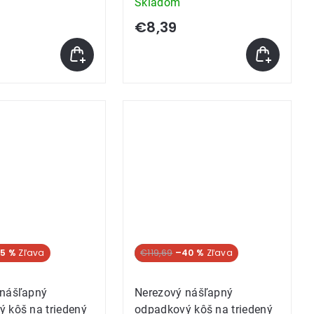
Skladom
€8,39
NA
5 %
SUPER CENA
€119,69
–40 %
 nášľapný
Nerezový nášľapný
 kôš na triedený
odpadkový kôš na triedený