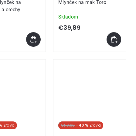
lynček na
Mlynček na mak Toro
 a orechy
Skladom
€39,89
%
SUPER CENA
€119,69
–40 %