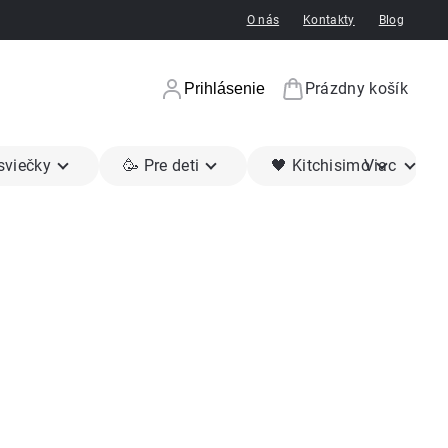
O nás
Kontakty
Blog
Prázdny košík
Prihlásenie
Nákupný koší
 sviečky
🥳 Pre deti
🖤 Kitchisimo
Viac