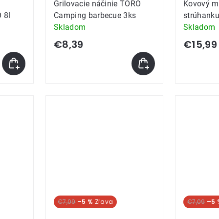
Grilovacie náčinie TORO
Kovový m
 8l
Camping barbecue 3ks
strúhanku
Skladom
Skladom
€8,39
€15,99
€7,09
–5 %
€7,09
–5 