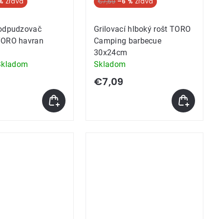
%
€7,59
–6 %
 odpudzovač
Grilovací hlboký rošt TORO
TORO havran
Camping barbecue
30x24cm
Skladom
Skladom
e
€7,09
k.