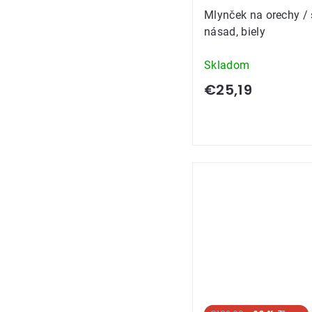
Mlynček na orechy / s
násad, biely
Skladom
€25,19