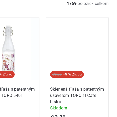
1769
položiek celkom
%
€3,59
–5 %
fľaša s patentným
Sklenená fľaša s patentným
 TORO 540l
uzáverom TORO 1l Cafe
bistro
Skladom