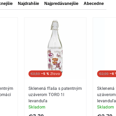
cnejšie
Najdrahšie
Najpredávanejšie
Abecedne
ov
ov
€3,59
–5 %
€2,99
–6 
tentným
Sklenená fľaša s patentným
Sklenená 
omácí
uzáverom TORO 1l
uzáverom
levanduľa
levanduľa
Skladom
Skladom