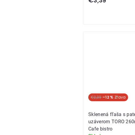
€3,39
€2,39
–12 %
Sklenená fľaša s pa
uzáverom TORO 260
Cafe bistro