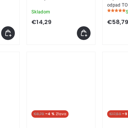
odpad TO
Skladom
Priemerné
hodnoteni
€14,29
€58,7
produktu
je
5,0
z
5
hviezdičie
€8,79
–4 %
€17,59
–9