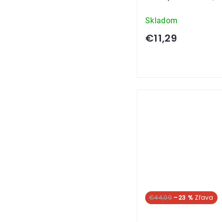
Skladom
€11,29
SUPER CENA
€44,09
–23 %