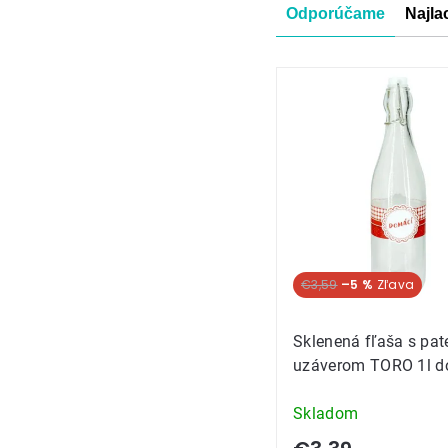
Radenie
Odporúčame
Najla
produkt
Výpis
produkt
€3,59
–5 %
Sklenená fľaša s pa
uzáverom TORO 1l d
Skladom