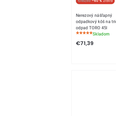
SUPER CENA
€182,69
–60 %
Nerezový nášľapný
odpadkový kôš na tr
odpad TORO 45l
Skladom
Priemerné
hodnotenie
€71,39
produktu
je
5,0
z
5
hviezdičiek.