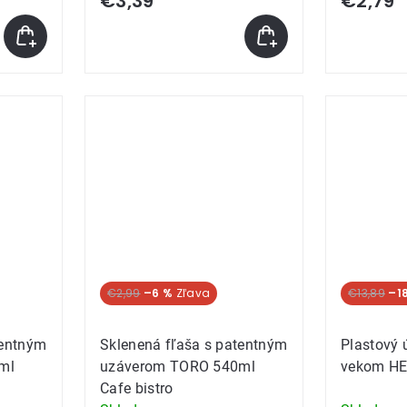
€3,39
€2,79
€2,99
–6 %
€13,89
–1
tentným
Sklenená fľaša s patentným
Plastový 
ml
uzáverom TORO 540ml
vekom HE
Cafe bistro