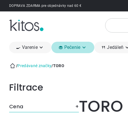
Prejsť
DOPRAVA ZDARMA pre objednávky nad 60 €
na
obsah
🍳 Varenie
🧁 Pečenie
🍴 Jedáleň
/
Predávané značky
/
TORO
Domov
Bočný
panel
TORO
Cena