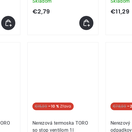
Skladom
Skladom
€2,79
€11,29
€15,99
–10 %
SUPER CE
€78,99
–2
TORO
Nerezová termoska TORO
Nerezový
so stop ventilom 1l
odpadkový