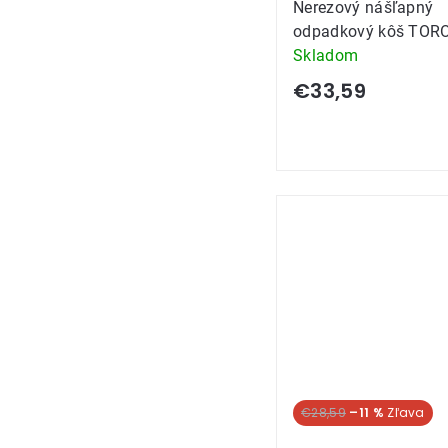
Nerezový nášľapný
odpadkový kôš TORO
Skladom
€33,59
€28,59
–11 %