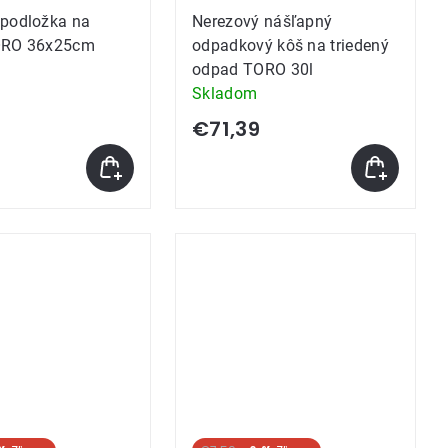
 podložka na
Nerezový nášľapný
ORO 36x25cm
odpadkový kôš na triedený
odpad TORO 30l
Skladom
€71,39