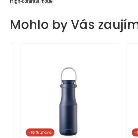
High-contrast mode
Mohlo by Vás zaují
-16 %
-16 