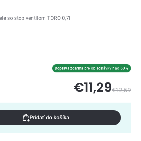
le so stop ventilom TORO 0,7l
Doprava zdarma
pre objednávky nad 60 €
€11,29
€12,59
Pridať do košíka