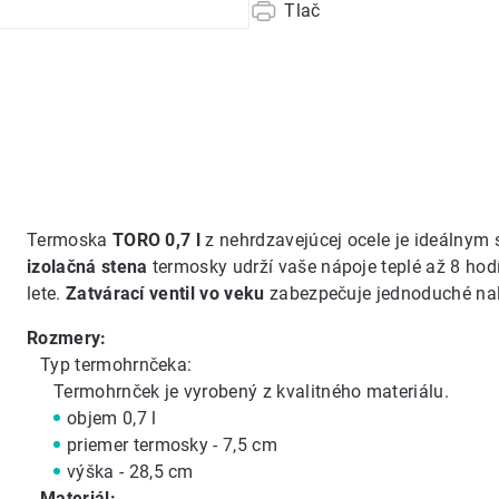
Tlač
Termoska
TORO 0,7 l
z nehrdzavejúcej ocele je ideálnym 
izolačná stena
termosky udrží vaše nápoje teplé až 8 hod
lete.
Zatvárací ventil vo veku
zabezpečuje jednoduché nal
Rozmery:
Typ termohrnčeka:
Termohrnček je vyrobený z kvalitného materiálu.
objem 0,7 l
priemer termosky - 7,5 cm
výška - 28,5 cm
Materiál: