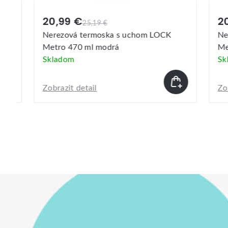
20,99 €
20,
25,19 €
Nerezová termoska s uchom LOCK
Nerez
Metro 470 ml modrá
Metro
Skladom
Skla
Zobrazit detail
Zobraz