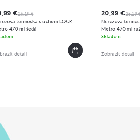
99 €
20,99 €
25,19 €
25,19 €
ová termoska s uchom LOCK
Nerezová termoska
 470 ml šedá
Metro 470 ml ružov
dom
Skladom
it detail
Zobrazit detail