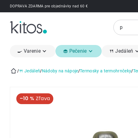
Prejsť
DOPRAVA ZDARMA pre objednávky nad 60 €
na
obsah
🍳 Varenie
🧁 Pečenie
🍴 Jedáleň
/
🍴 Jedáleň
/
Nádoby na nápoje
/
Termosky a termohrnčeky
/
Te
Domov
–10 %