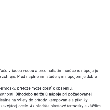
ľašu vriacou vodou a pred naliatím horúceho nápoja ju
e zohreje. Pred naplnením studeným nápojom je dobré
termosky, pretože môže dôjsť k obareniu.
astnosti.
Dlhodobo udržujú nápoje pri požadovanej
ideálne na výlety do prírody, kempovanie a pikniky.
zavejúcej ocele
. Ak hľadáte
plastové termosky
s väčším