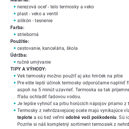
nerezová oceľ - telo termosky a veko
plast - veko a ventil
silikón - tesnenie
Farba:
strieborná
Použitie:
cestovanie, kancelária, škola
Údržba:
ručné umývanie
TIPY A VÝHODY:
Vek termosky možno použiť aj ako hrnček na pitie
Pre ešte lepší účinok termosky odporúčame naplniť f
aspoň na 5 minút uzavrieť. Termoska sa tak príjemn
fľašu ochladiť ľadovou vodou.
Je lepšie vyhnúť sa pitiu horúcich nápojov priamo z 
Termosky z nehrdzavejúcej ocele majú vynikajúce vl
teplote
a sú tiež veľmi
odolné voči poškodeniu
. Sú 
Pozrite si náš kompletný sortiment
termosiek z nehrd