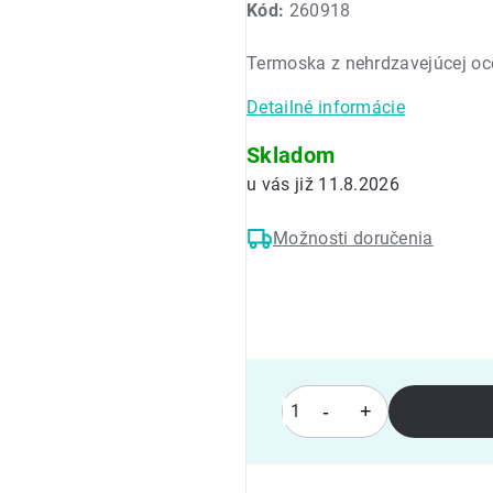
Kód:
260918
produktu
je
Termoska z nehrdzavejúcej oce
0,0
z
Detailné informácie
5
hviezdičiek.
Skladom
11.8.2026
Možnosti doručenia