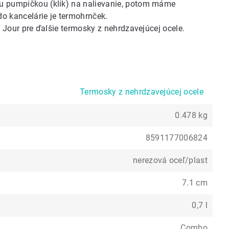
u pumpičkou (klik) na nalievanie, potom máme
do kancelárie je
termohrnček
.
 Jour
pre ďalšie termosky z nehrdzavejúcej ocele.
Termosky z nehrdzavejúcej ocele
0.478 kg
8591177006824
nerezová oceľ/plast
7.1 cm
0,7 l
Combo