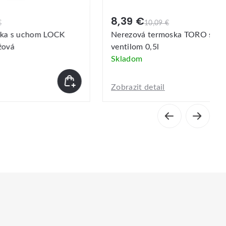
8,39 €
10,09 €
 s uchom LOCK
Nerezová termoska TORO so stop
á
ventilom 0,5l
Skladom
Zobrazit detail