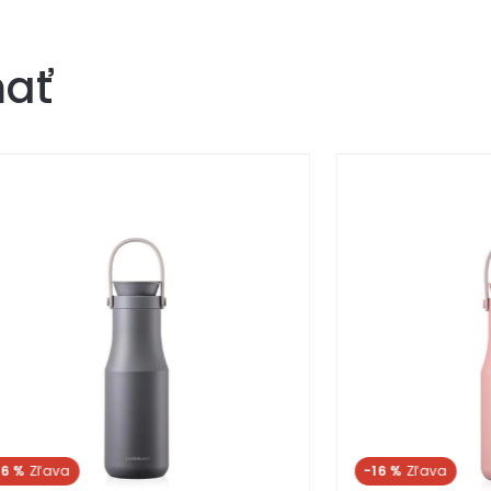
mať
%
-16 %