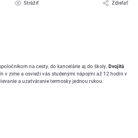
Strážiť
Zdieľať
spoločníkom na cesty, do kancelárie aj do školy.
Dvojitá
ín v zime a osvieži vás studenými nápojmi až 12 hodín v
ievanie a uzatváranie termosky jednou rukou.