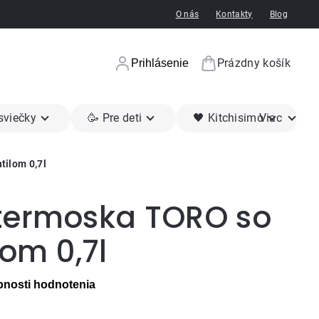
O nás
Kontakty
Blog
Prázdny košík
Prihlásenie
Nákupný koší
 sviečky
🥳 Pre deti
🖤 Kitchisimo
Viac
tilom 0,7l
termoska TORO so
lom 0,7l
nosti hodnotenia