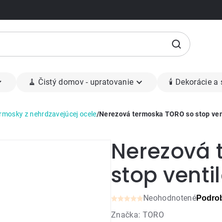
🧹 Čistý domov - upratovanie
🕯 Dekorácie a
rmosky z nehrdzavejúcej ocele
/
Nerezová termoska TORO so stop ven
Nerezová 
stop venti
Neohodnotené
Podrob
Priemerné
Značka:
TORO
hodnotenie